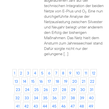
abgelaufenen Jahr auf der
technischen Integration der beiden
Netze von E-Plus und O
. Eine nun
2
durchgeführte Analyse der
Netzauslastung zwischen Silvester
und Neujahr belegt unter anderem
den Erfolg der bisherigen
Maßnahmen. Das Netz hielt dem
Ansturm zum Jahreswechsel stand.
Dafür sorgte nicht nur der
gelungene […]
1
2
3
4
5
6
7
8
9
10
11
12
13
14
15
16
17
18
19
20
21
22
23
24
25
26
27
28
29
30
31
32
33
34
35
36
37
38
39
40
41
42
43
44
45
46
47
48
49