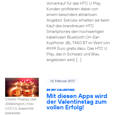
Vorverkauf für das HTC U Play.
Kunden profitieren dabei von
einem besonders attraktiven
Angebot: Exklusiv erhalten sie beim
Kauf des brandneuen HTC
Smartphones den hochwertigen
kabellosen Bluetooth On-Ear-
Kopfhörer JBL T450 BT im Wert von
49,99 Euro gratis dazu. Das HTC U
Play, das in Schwarz und Blau
angeboten wird, […]
13. Februar 2017
BE MY VALENTINE:
Mit diesen Apps wird
Credits: Pixabay User
der Valentinstag zum
JillWellington
|
Foto:
vollen Erfolg!
CC0 1.0, Ausschnitt
bearbeitet