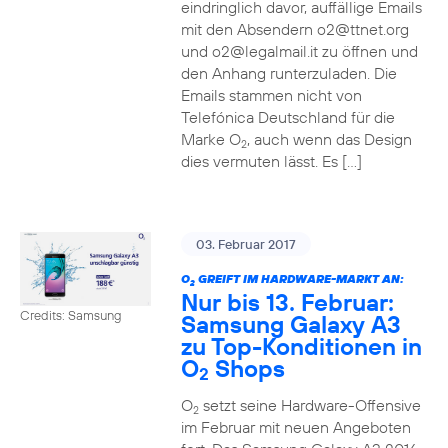
eindringlich davor, auffällige Emails
mit den Absendern o2@ttnet.org
und o2@legalmail.it zu öffnen und
den Anhang runterzuladen. Die
Emails stammen nicht von
Telefónica Deutschland für die
Marke O
, auch wenn das Design
2
dies vermuten lässt. Es […]
03. Februar 2017
O
GREIFT IM HARDWARE-MARKT AN:
2
Nur bis 13. Februar:
Credits: Samsung
Samsung Galaxy A3
zu Top-Konditionen in
O
Shops
2
O
setzt seine Hardware-Offensive
2
im Februar mit neuen Angeboten