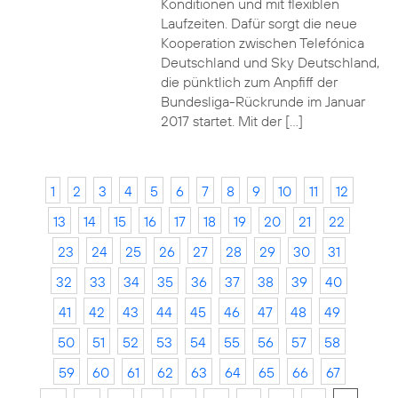
Konditionen und mit flexiblen
Laufzeiten. Dafür sorgt die neue
Kooperation zwischen Telefónica
Deutschland und Sky Deutschland,
die pünktlich zum Anpfiff der
Bundesliga-Rückrunde im Januar
2017 startet. Mit der […]
1
2
3
4
5
6
7
8
9
10
11
12
13
14
15
16
17
18
19
20
21
22
23
24
25
26
27
28
29
30
31
32
33
34
35
36
37
38
39
40
41
42
43
44
45
46
47
48
49
50
51
52
53
54
55
56
57
58
59
60
61
62
63
64
65
66
67