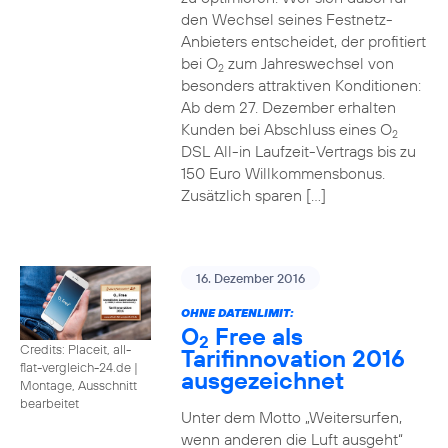
den Wechsel seines Festnetz-
Anbieters entscheidet, der profitiert
bei O
zum Jahreswechsel von
2
besonders attraktiven Konditionen:
Ab dem 27. Dezember erhalten
Kunden bei Abschluss eines O
2
DSL All-in Laufzeit-Vertrags bis zu
150 Euro Willkommensbonus.
Zusätzlich sparen […]
16. Dezember 2016
OHNE DATENLIMIT:
O
Free als
2
Credits: Placeit, all-
Tarifinnovation 2016
flat-vergleich-24.de
|
ausgezeichnet
Montage, Ausschnitt
bearbeitet
Unter dem Motto „Weitersurfen,
wenn anderen die Luft ausgeht“