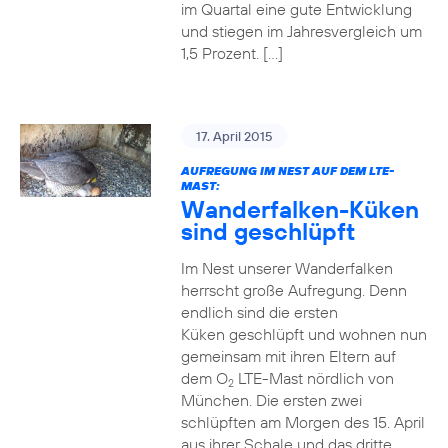
im Quartal eine gute Entwicklung
und stiegen im Jahresvergleich um
1,5 Prozent. […]
17. April 2015
AUFREGUNG IM NEST AUF DEM LTE-
MAST:
Wanderfalken-Küken
sind geschlüpft
Im Nest unserer Wanderfalken
herrscht große Aufregung. Denn
endlich sind die ersten
Küken geschlüpft und wohnen nun
gemeinsam mit ihren Eltern auf
dem O
LTE-Mast nördlich von
2
München. Die ersten zwei
schlüpften am Morgen des 15. April
aus ihrer Schale und das dritte