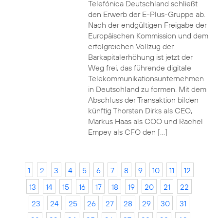
Telefónica Deutschland schließt
den Erwerb der E-Plus-Gruppe ab.
Nach der endgültigen Freigabe der
Europäischen Kommission und dem
erfolgreichen Vollzug der
Barkapitalerhöhung ist jetzt der
Weg frei, das führende digitale
Telekommunikationsunternehmen
in Deutschland zu formen. Mit dem
Abschluss der Transaktion bilden
künftig Thorsten Dirks als CEO,
Markus Haas als COO und Rachel
Empey als CFO den […]
1
2
3
4
5
6
7
8
9
10
11
12
13
14
15
16
17
18
19
20
21
22
23
24
25
26
27
28
29
30
31