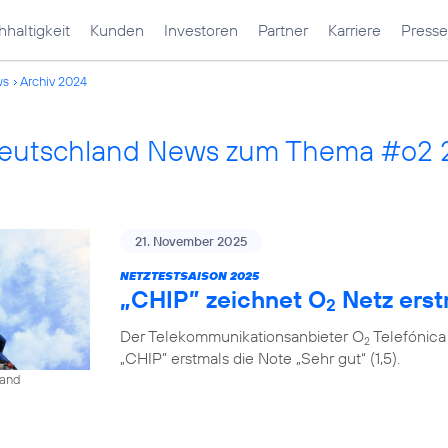
haltigkeit
Kunden
Investoren
Partner
Karriere
Presse
ws
Archiv 2024
Deutschland News zum Thema #o2 
21. November 2025
NETZTESTSAISON 2025
„CHIP” zeichnet O
Netz erst
2
Der Telekommunikationsanbieter O
Telefónica
2
„CHIP” erstmals die Note „Sehr gut“ (1,5).
land