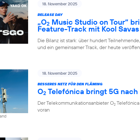
18. November 2025
RELEASE DAY
„O
Music Studio on Tour“ br
2
Feature-Track mit Kool Savas
Die Bilanz ist stark: über hundert Teilnehmende
und ein gemeinsamer Track, der heute veröffent
18. November 2025
BESSERES NETZ FÜR DEN FLÄMING
O
Telefónica bringt 5G nach
2
Der Telekommunikationsanbieter O
Telefónica
2
voran
land