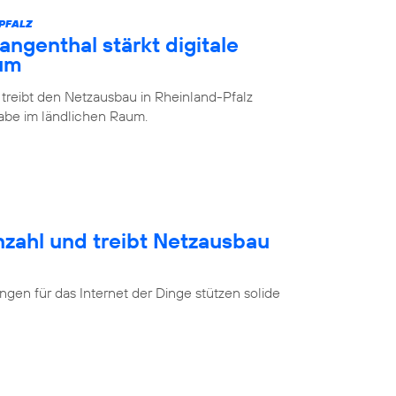
-PFALZ
ngenthal stärkt digitale
aum
 treibt den Netzausbau in Rheinland-Pfalz
lhabe im ländlichen Raum.
nzahl und treibt Netzausbau
en für das Internet der Dinge stützen solide