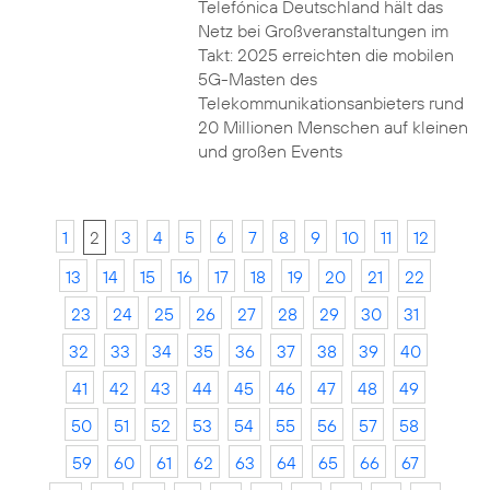
Telefónica Deutschland hält das
Netz bei Großveranstaltungen im
Takt: 2025 erreichten die mobilen
5G-Masten des
Telekommunikationsanbieters rund
20 Millionen Menschen auf kleinen
und großen Events
1
2
3
4
5
6
7
8
9
10
11
12
13
14
15
16
17
18
19
20
21
22
23
24
25
26
27
28
29
30
31
32
33
34
35
36
37
38
39
40
41
42
43
44
45
46
47
48
49
50
51
52
53
54
55
56
57
58
59
60
61
62
63
64
65
66
67