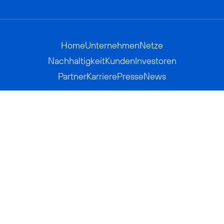
Home
Unternehmen
Netze
Nachhaltigkeit
Kunden
Investoren
Partner
Karriere
Presse
News
Privatkunden
Geschäftskunden
Worldwide
BASECAMP
AGB
Kontakt
ElektroG / BattG
Datenschutz
Hinweisgeberverfahren
Jugendschutz
Barrierefreiheit
Impressum