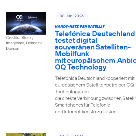
08. Juni 2026
HANDY-NETZ PER SATELLIT
Telefónica Deutschland
Credits: iStock /
testet digital
imaginima, Delmaine
souveränen Satelliten-
Donson
Mobilfunk
mit europäischem Anbie
OQ Technology
Telefónica Deutschland kooperiert mit
europäischem Satellitenbetreiber OQ
Technology, um
die direkte Verbindung zwischen Satell
Smartphones für Telefonie
und Internetdienste zu testen