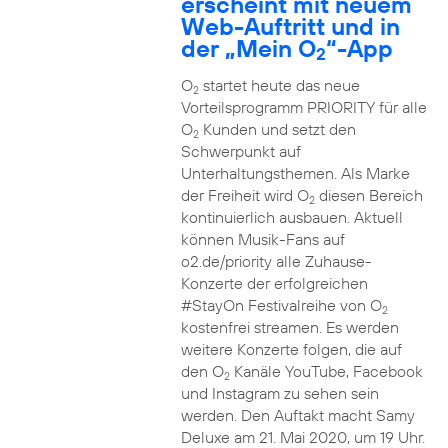
erscheint mit neuem
Web-Auftritt und in
der „Mein O
“-App
2
O
startet heute das neue
2
Vorteilsprogramm PRIORITY für alle
O
Kunden und setzt den
2
Schwerpunkt auf
Unterhaltungsthemen. Als Marke
der Freiheit wird O
diesen Bereich
2
kontinuierlich ausbauen. Aktuell
können Musik-Fans auf
o2.de/priority alle Zuhause-
Konzerte der erfolgreichen
#StayOn Festivalreihe von O
2
kostenfrei streamen. Es werden
weitere Konzerte folgen, die auf
den O
Kanäle YouTube, Facebook
2
und Instagram zu sehen sein
werden. Den Auftakt macht Samy
Deluxe am 21. Mai 2020, um 19 Uhr.