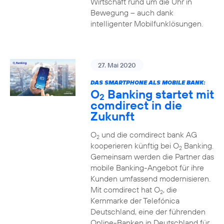
Wirtschaft rund um die Uhr in
Bewegung – auch dank
intelligenter Mobilfunklösungen.
27. Mai 2020
DAS SMARTPHONE ALS MOBILE BANK:
O
Banking startet mit
2
comdirect in die
Zukunft
O
und die comdirect bank AG
2
kooperieren künftig bei O
Banking.
2
Gemeinsam werden die Partner das
mobile Banking-Angebot für ihre
Kunden umfassend modernisieren.
Mit comdirect hat O
, die
2
Kernmarke der Telefónica
Deutschland, eine der führenden
Online-Banken in Deutschland für