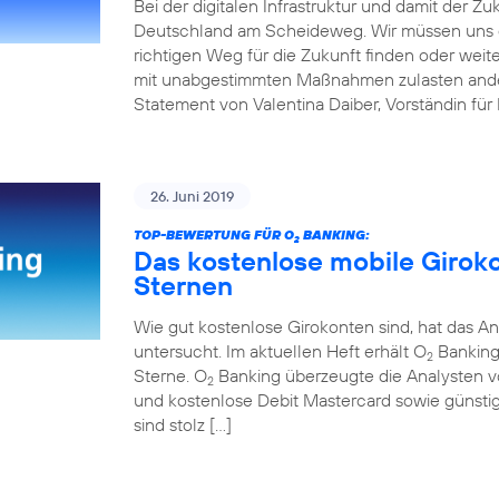
Bei der digitalen Infrastruktur und damit der Z
Deutschland am Scheideweg. Wir müssen uns 
richtigen Weg für die Zukunft finden oder weit
mit unabgestimmten Maßnahmen zulasten andere
Statement von Valentina Daiber, Vorständin für
26. Juni 2019
TOP-BEWERTUNG FÜR O
BANKING:
2
Das kostenlose mobile Girok
Sternen
Wie gut kostenlose Girokonten sind, hat das An
untersucht. Im aktuellen Heft erhält O
Banking 
2
Sterne. O
Banking überzeugte die Analysten v
2
und kostenlose Debit Mastercard sowie günstig
sind stolz […]