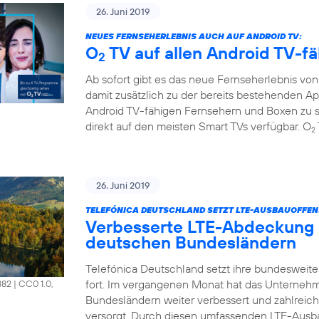
26. Juni 2019
NEUES FERNSEHERLEBNIS AUCH AUF ANDROID TV:
O
TV auf allen Android TV-f
2
Ab sofort gibt es das neue Fernseherlebnis vo
damit zusätzlich zu der bereits bestehenden A
Android TV-fähigen Fernsehern und Boxen zu s
direkt auf den meisten Smart TVs verfügbar. O
2
26. Juni 2019
TELEFÓNICA DEUTSCHLAND SETZT LTE-AUSBAUOFFENS
Verbesserte LTE-Abdeckung 
deutschen Bundesländern
Telefónica Deutschland setzt ihre bundesweit
fort. Im vergangenen Monat hat das Unterneh
882
|
CC0 1.0,
Bundesländern weiter verbessert und zahlrei
versorgt. Durch diesen umfassenden LTE-Ausb