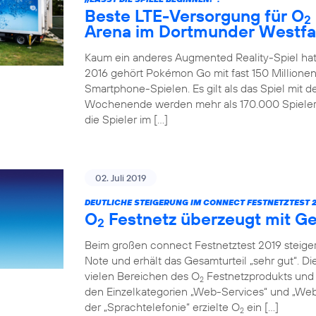
Beste LTE-Versorgung für O
2
Arena im Dortmunder Westfa
Kaum ein anderes Augmented Reality-Spiel hat
2016 gehört Pokémon Go mit fast 150 Millionen
Smartphone-Spielen. Es gilt als das Spiel mit 
Wochenende werden mehr als 170.000 Spieler 
die Spieler im […]
02. Juli 2019
DEUTLICHE STEIGERUNG IM CONNECT FESTNETZTEST 2
O
Festnetz überzeugt mit Ge
2
Beim großen connect Festnetztest 2019 steiger
Note und erhält das Gesamturteil „sehr gut“. D
vielen Bereichen des O
Festnetzprodukts und 
2
den Einzelkategorien „Web-Services“ und „Web-
der „Sprachtelefonie“ erzielte O
ein […]
2