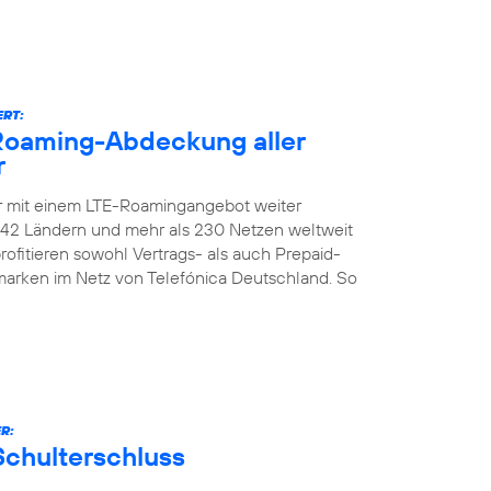
ERT:
-Roaming-Abdeckung aller
r
er mit einem LTE-Roamingangebot weiter
n 142 Ländern und mehr als 230 Netzen weltweit
ofitieren sowohl Vertrags- als auch Prepaid-
marken im Netz von Telefónica Deutschland. So
R:
Schulterschluss