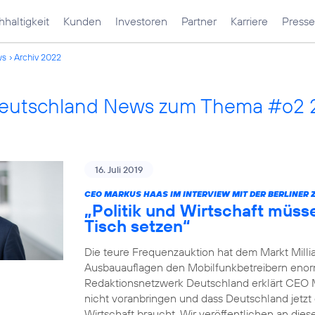
haltigkeit
Kunden
Investoren
Partner
Karriere
Presse
ws
Archiv 2022
Deutschland News zum Thema #o2
16. Juli 2019
CEO MARKUS HAAS IM INTERVIEW MIT DER BERLINER 
„Politik und Wirtschaft müss
Tisch setzen“
Die teure Frequenzauktion hat dem Markt Millia
Ausbauauflagen den Mobilfunkbetreibern enorm 
Redaktionsnetzwerk Deutschland erklärt CEO 
nicht voranbringen und dass Deutschland jetzt 
Wirtschaft braucht. Wir veröffentlichen an dies