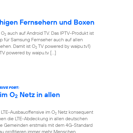
ähigen Fernsehern und Boxen
n O
auch auf Android TV. Das IPTV-Produkt ist
2
pp für Samsung Fernseher auch auf allen
ehen. Damit ist O
TV powered by waipu.tv1)
2
TV powered by waipu.tv […]
IVE FORT:
im O
Netz in allen
2
e LTE-Ausbauoffensive im O
Netz konsequent
2
men die LTE-Abdeckung in allen deutschen
che Gemeinden erstmals mit dem 4G-Standard
au profitieren immer mehr Menschen