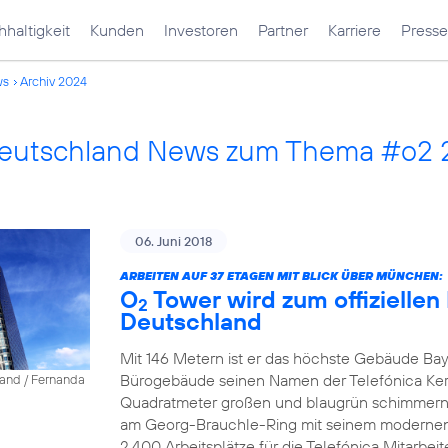
haltigkeit
Kunden
Investoren
Partner
Karriere
Presse
ws
Archiv 2024
Deutschland News zum Thema #o2 
06. Juni 2018
ARBEITEN AUF 37 ETAGEN MIT BLICK ÜBER MÜNCHEN:
O
Tower wird zum offiziellen
2
Deutschland
Mit 146 Metern ist er das höchste Gebäude Bay
Bürogebäude seinen Namen der Telefónica Ke
land / Fernanda
Quadratmeter großen und blaugrün schimmernd
am Georg-Brauchle-Ring mit seinem modernen A
2.400 Arbeitsplätze für die Telefónica Mitarbeite