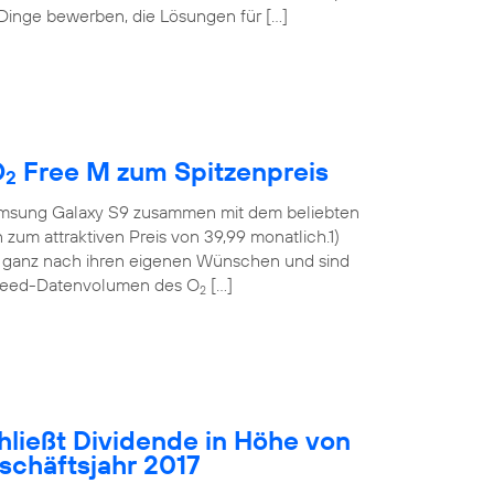
 Dinge bewerben, die Lösungen für […]
O
Free M zum Spitzenpreis
2
msung Galaxy S9 zusammen mit dem beliebten
m attraktiven Preis von 39,99 monatlich.1)
t ganz nach ihren eigenen Wünschen und sind
hspeed-Datenvolumen des O
[…]
2
hließt Dividende in Höhe von
eschäftsjahr 2017