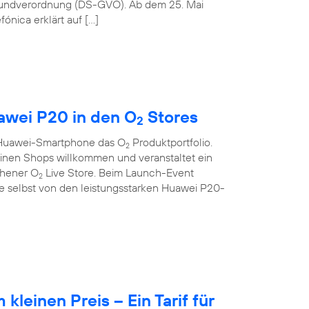
rundverordnung (DS-GVO). Ab dem 25. Mai
ónica erklärt auf […]
wei P20 in den O
Stores
2
s Huawei-Smartphone das O
Produktportfolio.
2
seinen Shops willkommen und veranstaltet ein
chener O
Live Store. Beim Launch-Event
2
 selbst von den leistungsstarken Huawei P20-
leinen Preis – Ein Tarif für