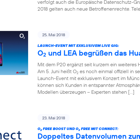
verfolgt auch die Europäische Datenschutz-G
2018 gelten auch neue Betroffenenrechte. Telef
25. Mai 2018
LAUNCH-EVENT MIT EXKLUSIVEM LIVE GIG:
O
und LEA begrüßen das Hua
2
Mit dem P20 ergänzt seit kurzem ein weitere
Am 5. Juni heißt O
es noch einmal offiziell in 
2
Launch-Event mit exklusivem Konzert im Mün
können sich Kunden in entspannter Atmosphäre
Modellen überzeugen – Experten stehen […]
23. Mai 2018
O
FREE BOOST UND O
FREE MIT CONNECT:
2
2
Doppeltes Datenvolumen zum k