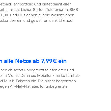
tpaid Tarifportfolio und bietet damit allen
rhältnis als bisher. Surfen, Telefonieren, SMS-
t L, XL und Plus gehen auf die wesentlichen
andskunden ein und gewähren dank LTE noch
n alle Netze ab 7,99€ ein
nen ab sofort unbegrenzt telefonieren und
ro im Monat. Denn die Mobilfunkmarke führt ab
und Musik-Paketen ein. Die bisher begrenzten
gegen All-Net-Flatrates für unbegrenzte