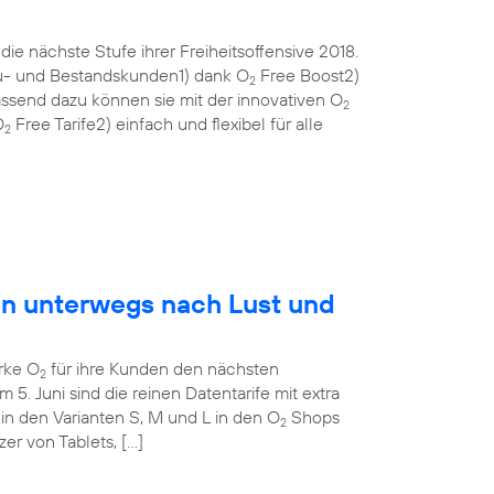
ie nächste Stufe ihrer Freiheitsoffensive 2018.
eu- und Bestandskunden1) dank O
Free Boost2)
2
ssend dazu können sie mit der innovativen O
2
O
Free Tarife2) einfach und flexibel für alle
2
en unterwegs nach Lust und
rke O
für ihre Kunden den nächsten
2
m 5. Juni sind die reinen Datentarife mit extra
in den Varianten S, M und L in den O
Shops
2
tzer von Tablets, […]