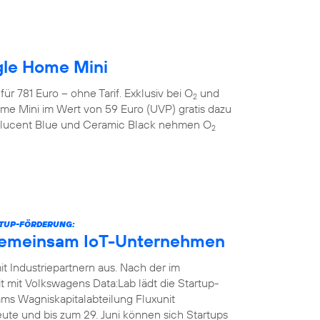
gle Home Mini
r 781 Euro – ohne Tarif. Exklusiv bei O
und
2
me Mini im Wert von 59 Euro (UVP) gratis dazu
anslucent Blue und Ceramic Black nehmen O
2
RTUP-FÖRDERUNG:
gemeinsam IoT-Unternehmen
t Industriepartnern aus. Nach der im
it Volkswagens Data:Lab lädt die Startup-
ms Wagniskapitalabteilung Fluxunit
te und bis zum 29. Juni können sich Startups