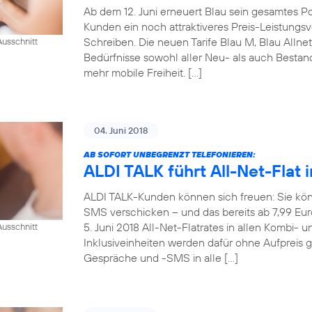
Ab dem 12. Juni erneuert Blau sein gesamtes Pos
Kunden ein noch attraktiveres Preis-Leistungsve
Schreiben. Die neuen Tarife Blau M, Blau Allne
usschnitt
Bedürfnisse sowohl aller Neu- als auch Best
mehr mobile Freiheit. […]
04. Juni 2018
AB SOFORT UNBEGRENZT TELEFONIEREN:
ALDI TALK führt All-Net-Flat i
ALDI TALK-Kunden können sich freuen: Sie kön
SMS verschicken – und das bereits ab 7,99 Eu
5. Juni 2018 All-Net-Flatrates in allen Kombi- 
usschnitt
Inklusiveinheiten werden dafür ohne Aufpreis 
Gespräche und -SMS in alle […]