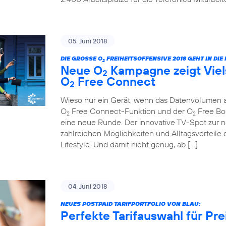
05. Juni 2018
DIE GROSSE O
FREIHEITSOFFENSIVE 2018 GEHT IN DI
2
Neue O
Kampagne zeigt Viels
2
O
Free Connect
2
Wieso nur ein Gerät, wenn das Datenvolumen au
O
Free Connect-Funktion und der O
Free Boo
2
2
eine neue Runde. Der innovative TV-Spot zur ne
zahlreichen Möglichkeiten und Alltagsvorteile 
Lifestyle. Und damit nicht genug, ab […]
04. Juni 2018
NEUES POSTPAID TARIFPORTFOLIO VON BLAU:
Perfekte Tarifauswahl für Pr