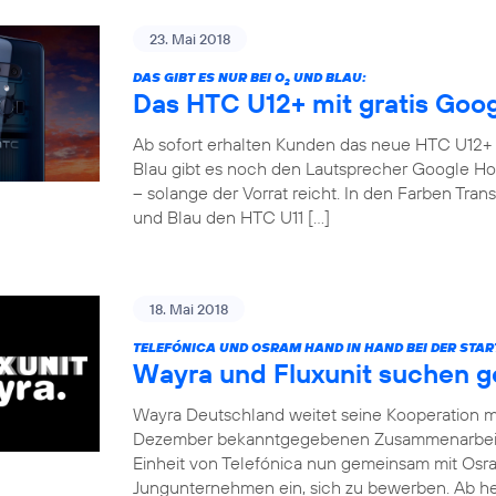
23. Mai 2018
DAS GIBT ES NUR BEI O
UND BLAU:
2
Das HTC U12+ mit gratis Goo
Ab sofort erhalten Kunden das neue HTC U12+ fü
Blau gibt es noch den Lautsprecher Google Ho
– solange der Vorrat reicht. In den Farben Tr
und Blau den HTC U11 […]
18. Mai 2018
TELEFÓNICA UND OSRAM HAND IN HAND BEI DER STA
Wayra und Fluxunit suchen 
Wayra Deutschland weitet seine Kooperation mi
Dezember bekanntgegebenen Zusammenarbeit m
Einheit von Telefónica nun gemeinsam mit Osra
Jungunternehmen ein, sich zu bewerben. Ab heu