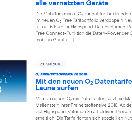
alle vernetzten Geräte
Die Mobilfunkmarke O
zündet für ihre Kunden d
2
Im neuen O
Free Tarifportfolio verdoppeln N
2
für nur 5 Euro ihr Highspeed-Datenvolumen. Pa
Free Connect-Funktion die Daten-Power der 
mobilen Geräte […]
23. Mai 2018
O
FREIHEITSOFFENSIVE 2018:
2
Mit den neuen O
Datentarif
2
Laune surfen
Mit den neuen O
my Data-Tarifen setzt die Ma
2
Meilenstein ihrer Freiheitsoffensive 2018. Ab de
viel Highspeed-Volumen zu attraktiven Preisen 
erhältlich. Die Tarife richten sich speziell an Nu