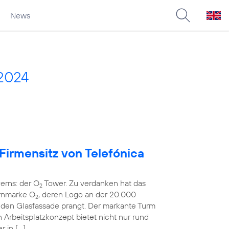
News
2024
 Firmensitz von Telefónica
erns: der O
Tower. Zu verdanken hat das
2
rnmarke O
, deren Logo an der 20.000
2
en Glasfassade prangt. Der markante Turm
rbeitsplatzkonzept bietet nicht nur rund
r in […]