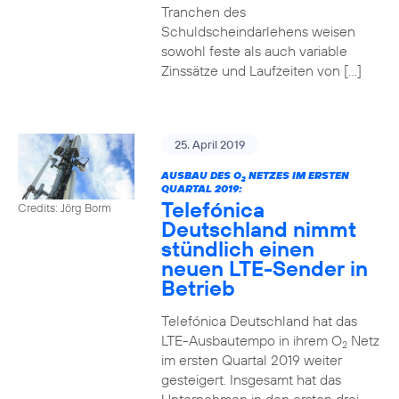
Tranchen des
Schuldscheindarlehens weisen
sowohl feste als auch variable
Zinssätze und Laufzeiten von […]
25. April 2019
AUSBAU DES O
NETZES IM ERSTEN
2
QUARTAL 2019:
Telefónica
Credits: Jörg Borm
Deutschland nimmt
stündlich einen
neuen LTE-Sender in
Betrieb
Telefónica Deutschland hat das
LTE-Ausbautempo in ihrem O
Netz
2
im ersten Quartal 2019 weiter
gesteigert. Insgesamt hat das