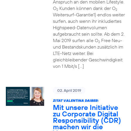
Anspruch an den mobilen Lifestyle.
O
Kunden können dank der O
2
2
Weitersurf-Garantie1) endlos weiter
surfen, auch wenn ihr inkludiertes
Highspeed-Datenvolumen
aufgebraucht sein sollte. Ab dem 2.
Mai 2019 surfen alle O
Free Neu-
2
und Bestandskunden zusätzlich im
LTE-Netz weiter. Bei
gleichbleibender Geschwindigkeit
von 1 Mbit/s […]
02. April 2019
ZITAT VALENTINA DAIBER:
Mit unsere Initiative
zu Corporate Digital
Responsibility (CDR)
machen wir die