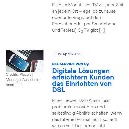
Euro im Monat Live-TV zu jeder Zeit
an jedem Ort – egal ob zuhause
oder unterwegs, auf dem
Fernseher oder per Smartphone
und Tablet.1) O
TV gibt […]
2
09. April 2019
DSL SERVICE VON O
:
2
Digitale Lösungen
Credits: Placeit
|
erleichtern Kunden
Montage, Ausschnitt
das Einrichten von
bearbeitet
DSL
Einen neuen DSL-Anschluss
problemlos einrichten und
selbständig Abhilfe schaffen, wenn
das Internet einmal nicht so läuft
wie es soll: Das ermöglicht