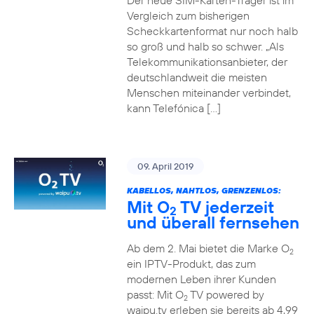
Der neue SIM-Karten-Träger ist im
Vergleich zum bisherigen
Scheckkartenformat nur noch halb
so groß und halb so schwer. „Als
Telekommunikationsanbieter, der
deutschlandweit die meisten
Menschen miteinander verbindet,
kann Telefónica […]
09. April 2019
KABELLOS, NAHTLOS, GRENZENLOS:
Mit O
TV jederzeit
2
und überall fernsehen
Ab dem 2. Mai bietet die Marke O
2
ein IPTV-Produkt, das zum
modernen Leben ihrer Kunden
passt: Mit O
TV powered by
2
waipu.tv erleben sie bereits ab 4,99