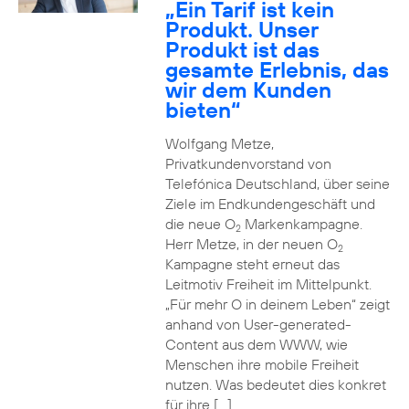
„Ein Tarif ist kein
Produkt. Unser
Produkt ist das
gesamte Erlebnis, das
wir dem Kunden
bieten“
Wolfgang Metze,
Privatkundenvorstand von
Telefónica Deutschland, über seine
Ziele im Endkundengeschäft und
die neue O
Markenkampagne.
2
Herr Metze, in der neuen O
2
Kampagne steht erneut das
Leitmotiv Freiheit im Mittelpunkt.
„Für mehr O in deinem Leben“ zeigt
anhand von User-generated-
Content aus dem WWW, wie
Menschen ihre mobile Freiheit
nutzen. Was bedeutet dies konkret
für ihre […]