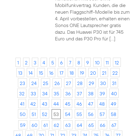
Mobilfunkvertrag. Kunden, die die
neuen Flaggschiff-Modelle bis zum
4. April vorbestellen, erhalten einen
Sonos ONE Lautsprecher gratis
dazu. Das Huawei P30 ist für 745
Euro und das P30 Pro für […]
1
2
3
4
5
6
7
8
9
10
11
12
13
14
15
16
17
18
19
20
21
22
23
24
25
26
27
28
29
30
31
32
33
34
35
36
37
38
39
40
41
42
43
44
45
46
47
48
49
50
51
52
53
54
55
56
57
58
59
60
61
62
63
64
65
66
67
68
69
70
71
72
73
74
75
76
77