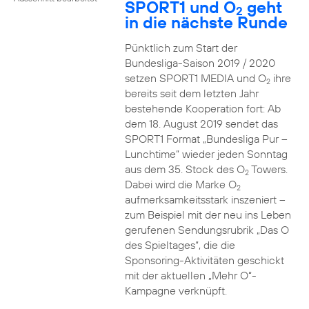
SPORT1 und O
geht
2
in die nächste Runde
Pünktlich zum Start der
Bundesliga-Saison 2019 / 2020
setzen SPORT1 MEDIA und O
ihre
2
bereits seit dem letzten Jahr
bestehende Kooperation fort: Ab
dem 18. August 2019 sendet das
SPORT1 Format „Bundesliga Pur –
Lunchtime“ wieder jeden Sonntag
aus dem 35. Stock des O
Towers.
2
Dabei wird die Marke O
2
aufmerksamkeitsstark inszeniert –
zum Beispiel mit der neu ins Leben
gerufenen Sendungsrubrik „Das O
des Spieltages“, die die
Sponsoring-Aktivitäten geschickt
mit der aktuellen „Mehr O“-
Kampagne verknüpft.