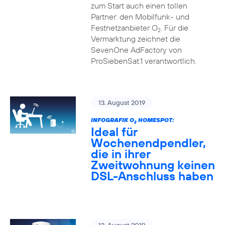
zum Start auch einen tollen
Partner: den Mobilfunk- und
Festnetzanbieter O
. Für die
2
Vermarktung zeichnet die
SevenOne AdFactory von
ProSiebenSat.1 verantwortlich.
13. August 2019
INFOGRAFIK O
HOMESPOT:
2
Ideal für
Wochenendpendler,
die in ihrer
Zweitwohnung keinen
DSL-Anschluss haben