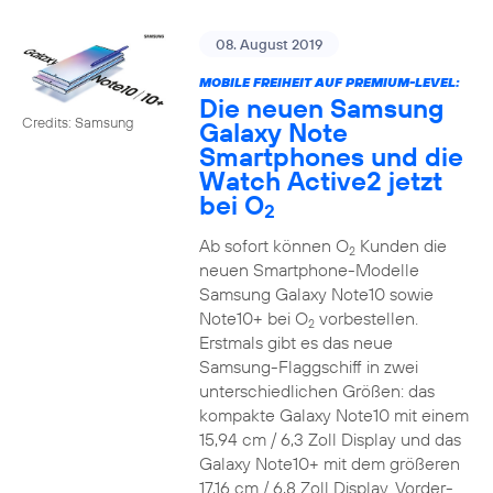
08. August 2019
MOBILE FREIHEIT AUF PREMIUM-LEVEL:
Die neuen Samsung
Credits: Samsung
Galaxy Note
Smartphones und die
Watch Active2 jetzt
bei O
2
Ab sofort können O
Kunden die
2
neuen Smartphone-Modelle
Samsung Galaxy Note10 sowie
Note10+ bei O
vorbestellen.
2
Erstmals gibt es das neue
Samsung-Flaggschiff in zwei
unterschiedlichen Größen: das
kompakte Galaxy Note10 mit einem
15,94 cm / 6,3 Zoll Display und das
Galaxy Note10+ mit dem größeren
17,16 cm / 6,8 Zoll Display. Vorder-