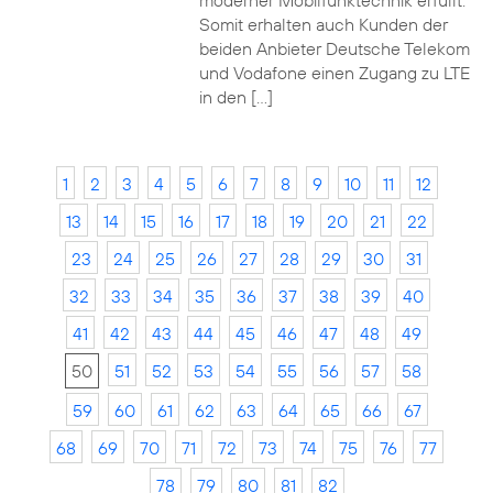
moderner Mobilfunktechnik erfüllt.
Somit erhalten auch Kunden der
beiden Anbieter Deutsche Telekom
und Vodafone einen Zugang zu LTE
in den […]
1
2
3
4
5
6
7
8
9
10
11
12
13
14
15
16
17
18
19
20
21
22
23
24
25
26
27
28
29
30
31
32
33
34
35
36
37
38
39
40
41
42
43
44
45
46
47
48
49
50
51
52
53
54
55
56
57
58
59
60
61
62
63
64
65
66
67
68
69
70
71
72
73
74
75
76
77
78
79
80
81
82