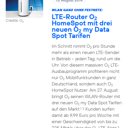
13. August 2019
WLAN GANZ OHNE FESTNETZ:
LTE-Router O
2
Credits: O
HomeSpot mit drei
2
neuen O
my Data
2
Spot Tarifen
Im Schnitt nimmt O
pro Stunde
2
mehr als einen neuen LTE-Sender
in Betrieb – jeden Tag, rund um die
Uhr. Von diesem massiven O
LTE-
2
Ausbauprogramm profitieren nicht
nur O
Mobilfunkkunden in ganz
2
Deutschland, sondern auch O
2
HomeSpot Nutzer: Am 27. August
bringt O
seinen WLAN-Router mit
2
drei neuen O
my Data Spot Tarifen
2
auf den Markt.
Kunden surfen
1
2
damit ab 9,99 Euro pro Woche mit
einer Geschwindigkeit von bis zu
225 Mbit/s über das O
LTE-Netz.
3