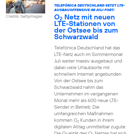
TELEFÓNICA DEUTSCHLAND SETZT LTE-
AUSBAUOFFENSIVE IM JULI FORT:
O
Netz mit neuen
Credits: Gettyimages
2
LTE-Stationen von
der Ostsee bis zum
Schwarzwald
Telefónica Deutschland hat das
LTE-Netz auch im Sommermonat
Juli weiter massiv ausgebaut und
dabei viele Urlaubsorte mit
schnellem Internet angebunden.
Von der Ostsee bis zum
Schwarzwald nahm das
Unternehmen im vergangenen
Monat mehr als 600 neue LTE-
Sender in Betrieb. Die
umfangreichen Maßnahmen
kommen O
Kunden in ihrem
2
digitalen Alltag unmittelbar zugute:
Die Qualität des O
Netzes hat sich