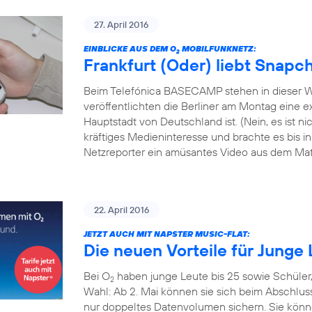
27. April 2016
EINBLICKE AUS DEM O
MOBILFUNKNETZ:
2
Frankfurt (Oder) liebt Snapc
Beim Telefónica BASECAMP stehen in dieser W
veröffentlichten die Berliner am Montag eine exk
Hauptstadt von Deutschland ist. (Nein, es ist 
kräftiges Medieninteresse und brachte es bis i
Netzreporter ein amüsantes Video aus dem Mate
22. April 2016
JETZT AUCH MIT NAPSTER MUSIC-FLAT:
Die neuen Vorteile für Junge 
Bei O
haben junge Leute bis 25 sowie Schüler
2
Wahl: Ab 2. Mai können sie sich beim Abschlus
nur doppeltes Datenvolumen sichern. Sie könn