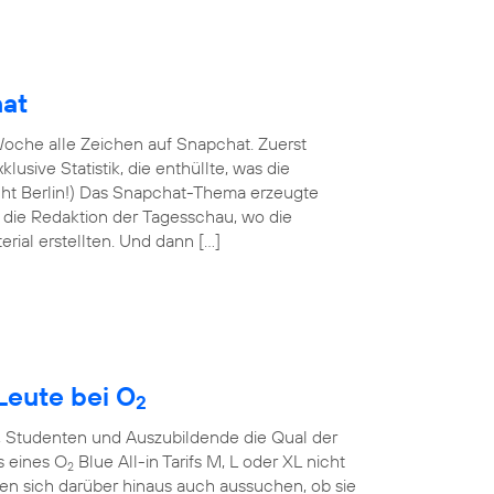
hat
oche alle Zeichen auf Snapchat. Zuerst
lusive Statistik, die enthüllte, was die
nicht Berlin!) Das Snapchat-Thema erzeugte
n die Redaktion der Tagesschau, wo die
rial erstellten. Und dann […]
Leute bei O
2
, Studenten und Auszubildende die Qual der
s eines O
Blue All-in Tarifs M, L oder XL nicht
2
en sich darüber hinaus auch aussuchen, ob sie