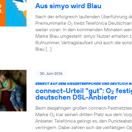
Aus simyo wird Blau
Nach der erfolgreich laufenden Überführung 
Premiummarke O
treibt Telefónica Deutschla
2
weiter voran. In den kommenden Monaten werde
Marke Blau umgestellt. simyo Nutzer erhalten z
Rufnummer, Vertragslaufzeit und auch die sonst
Blau […]
30. Juni 2016
ERNEUT AUF DEM SIEGERTREPPCHEN UND DEUTLICH NÄ
connect-Urteil "gut": O
festi
2
deutschen DSL-Anbieter
Beim diesjährigen großen connect-Festnetztes
Marke O
klar seinen dritten Platz aus dem Vor
2
Anbieter. Telefónica gelingt es, den Punkteabst
verringern. Dabei zahlen sich die vielfältigen 