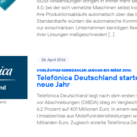
M2M-Anwendungen dringen in immer mehr Bereic
4.0, bei der sich vernetzte Maschinen selbst ko
ihre Produktionsabläufe automatisch über das I
Standardtarife würden die automatische Kom
nur einschränken. Unternehmen benötigen flexi
ihrer Lösungen maßgeschneidert […]
28. April 2016
VORLÄUFIGE KENNZAHLEN JANUAR BIS MÄRZ 2016:
Telefónica Deutschland start
neue Jahr
Telefónica Deutschland liegt nach dem ersten Q
vor Abschreibungen (OIBDA) stieg im Vergleic
land
6,2 Prozent auf 401 Millionen Euro. In einem 
Umsatzerlöse aus Mobilfunkdienstleistungen wie
Milliarden Euro. Zugleich erzielte Telefónica De