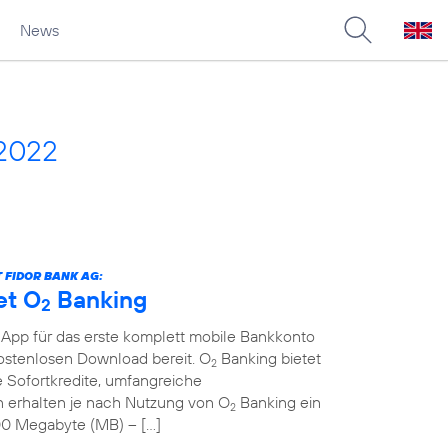
News
 2022
 FIDOR BANK AG:
et O
Banking
2
 App für das erste komplett mobile Bankkonto
kostenlosen Download bereit. O
Banking bietet
2
 Sofortkredite, umfangreiche
erhalten je nach Nutzung von O
Banking ein
2
00 Megabyte (MB) – […]