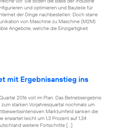
he vor. Sie bilden die Basis der Industrie
nfigurieren und optimieren und Bauteile für
nternet der Dinge nachbestellen. Doch starre
munikation von Maschine zu Maschine (M2M)
ble Angebote, welche die Einzigartigkeit
et mit Ergebnisanstieg ins
uartal 2016 voll im Plan. Das Betriebsergebnis
h zum starken Vorjahresquartal nochmals um
wettbewerbsintensiven Marktumfeld sanken die
 erwartet leicht um 1,3 Prozent auf 1,34
utschland weitere Fortschritte […]