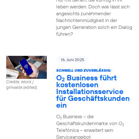
leben werden. Doch wie lässt sich
angesichts zunehmender
Nachrichtenmüdigkeit in der
jungen Generation solch ein Dialog
führen?
16. Juni 2025
SCHNELL UND ZUVERLÄSSIG:
O
Business führt
2
Credits: istock /
kostenlosen
grinvalds (edited)
Installationsservice
für Geschäftskunden
ein
O
Business – die
2
Geschäftskundenmarke von O
2
Telefónica – erweitert sein
Serviceangebot.