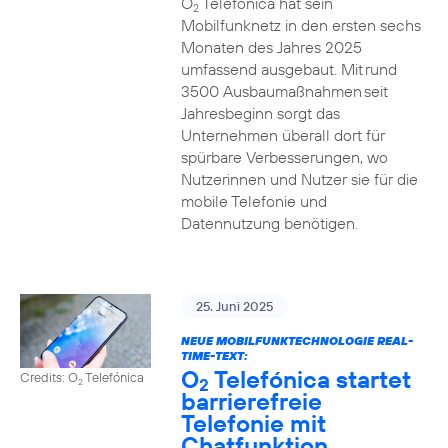
O
Telefónica hat sein
2
Mobilfunknetz in den ersten sechs
Monaten des Jahres 2025
umfassend ausgebaut. Mit rund
3500 Ausbaumaßnahmen seit
Jahresbeginn sorgt das
Unternehmen überall dort für
spürbare Verbesserungen, wo
Nutzerinnen und Nutzer sie für die
mobile Telefonie und
Datennutzung benötigen.
25. Juni 2025
NEUE MOBILFUNKTECHNOLOGIE REAL-
TIME-TEXT:
O
Telefónica startet
Credits: O
Telefónica
2
2
barrierefreie
Telefonie mit
Chatfunktion