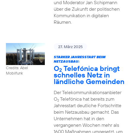
und Moderator Jan Schipmann
über die Zukunft der politischen
Kommunikation in digitalen
Räumen.
27. März 2025
STARKER JAHRESSTART BEIM
NETZAUSBAU:
O
Telefónica bringt
Credits: Abel
2
schnelles Netz in
Mobilfunk
ländliche Gemeinden
Der Telekommunikationsanbieter
O
Telefónica hat bereits zum
2
Jahresstart deutliche Fortschritte
beim Netzausbau gemacht. Das
Unternehmen hat in den
vergangenen Wochen mehr als
1600 Maßnahmen umgesetzt, um