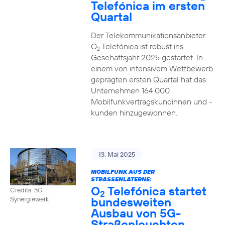
Telefónica im ersten
Quartal
Der Telekommunikationsanbieter
O
Telefónica ist robust ins
2
Geschäftsjahr 2025 gestartet. In
einem von intensivem Wettbewerb
geprägten ersten Quartal hat das
Unternehmen 164.000
Mobilfunkvertragskundinnen und -
kunden hinzugewonnen.
13. Mai 2025
MOBILFUNK AUS DER
STRASSENLATERNE:
O
Telefónica startet
Credits: 5G
2
bundesweiten
Synergiewerk
Ausbau von 5G-
Straßenleuchten