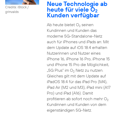
Neue Technologie ab
Credits: iStock /
heute für viele O
2
grinvalds
Kunden verfügbar
Ab heute bietet O
seinen
2
Kundinnen und Kunden das
moderne 5G-Standalone-Netz
auch für iPhones und iPads an: Mit
dem Update auf iOS 18.4 erhalten
Nutzerinnen und Nutzer eines
iPhone 16, iPhone 16 Pro, iPhone 15
und iPhone 15 Pro die Möglichkeit,
„5G Plus“ im O
Netz zu nutzen.
2
Gleiches gilt mit dem Update auf
iPadOS 18.4 für das iPad Pro (M4),
iPad Air (M2 und M3), iPad mini (A17
Pro) und iPad (A16). Damit
profitieren ab sofort noch mehr O
2
Kundinnen und Kunden von dem
eigenständigen 5G-Netz.