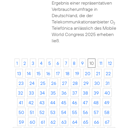
Ergebnis einer repräsentativen
Verbraucherumfrage in
Deutschland, die der
Telekommunikationsanbieter O
2
Telefónica anlässlich des Mobile
World Congress 2025 erheben
ließ.
1
2
3
4
5
6
7
8
9
10
11
12
13
14
15
16
17
18
19
20
21
22
23
24
25
26
27
28
29
30
31
32
33
34
35
36
37
38
39
40
41
42
43
44
45
46
47
48
49
50
51
52
53
54
55
56
57
58
59
60
61
62
63
64
65
66
67