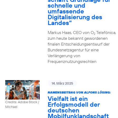
schnelle und
umfassende
Digitalisierung des
Landes“
Markus Haas, CEO von O
Telefónica,
2
zum heute bekannt gewordenen
finalen Entscheidungsentwurf der
Bundesnetzagentur für eine
Verlängerung von
Frequenznutzungsrechten
14. März 2025
NAMENSBEITRAG VON ALFONS LÖSING:
Vielfalt ist ein
Credits: Adobe Stock /
Erfolgsmodell der
Michael
deutschen
Mobilfunklandschaft