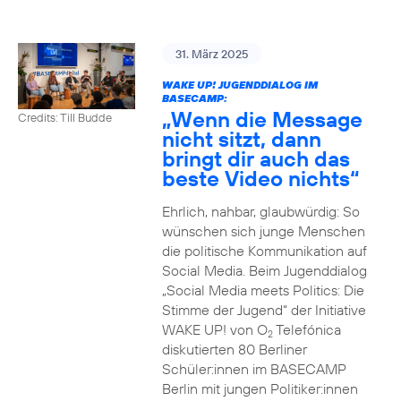
31. März 2025
WAKE UP! JUGENDDIALOG IM
BASECAMP:
„Wenn die Message
Credits: Till Budde
nicht sitzt, dann
bringt dir auch das
beste Video nichts“
Ehrlich, nahbar, glaubwürdig: So
wünschen sich junge Menschen
die politische Kommunikation auf
Social Media. Beim Jugenddialog
„Social Media meets Politics: Die
Stimme der Jugend“ der Initiative
WAKE UP! von O
Telefónica
2
diskutierten 80 Berliner
Schüler:innen im BASECAMP
Berlin mit jungen Politiker:innen