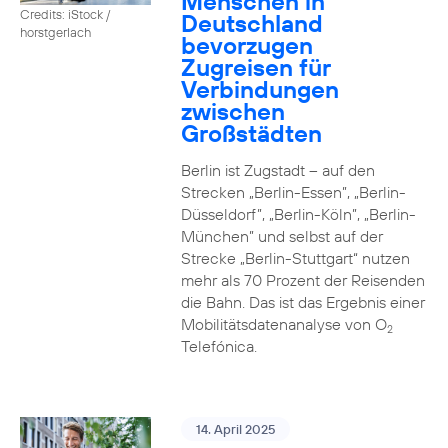
Menschen in
Credits: iStock /
Deutschland
horstgerlach
bevorzugen
Zugreisen für
Verbindungen
zwischen
Großstädten
Berlin ist Zugstadt – auf den
Strecken „Berlin-Essen”, „Berlin-
Düsseldorf”, „Berlin-Köln”, „Berlin-
München” und selbst auf der
Strecke „Berlin-Stuttgart“ nutzen
mehr als 70 Prozent der Reisenden
die Bahn. Das ist das Ergebnis einer
Mobilitätsdatenanalyse von O
2
Telefónica.
14. April 2025