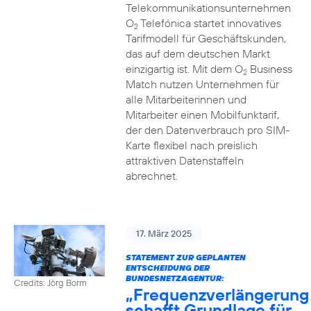
Telekommunikationsunternehmen
O
Telefónica startet innovatives
2
Tarifmodell für Geschäftskunden,
das auf dem deutschen Markt
einzigartig ist. Mit dem O
Business
2
Match nutzen Unternehmen für
alle Mitarbeiterinnen und
Mitarbeiter einen Mobilfunktarif,
der den Datenverbrauch pro SIM-
Karte flexibel nach preislich
attraktiven Datenstaffeln
abrechnet.
17. März 2025
STATEMENT ZUR GEPLANTEN
ENTSCHEIDUNG DER
BUNDESNETZAGENTUR:
Credits: Jörg Borm
„Frequenzverlängerung
schafft Grundlage für