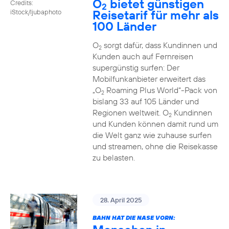
O
bietet günstigen
Credits:
2
Reisetarif für mehr als
iStock/ljubaphoto
100 Länder
O
sorgt dafür, dass Kundinnen und
2
Kunden auch auf Fernreisen
supergünstig surfen: Der
Mobilfunkanbieter erweitert das
„O
Roaming Plus World“-Pack von
2
bislang 33 auf 105 Länder und
Regionen weltweit. O
Kundinnen
2
und Kunden können damit rund um
die Welt ganz wie zuhause surfen
und streamen, ohne die Reisekasse
zu belasten.
28. April 2025
BAHN HAT DIE NASE VORN: