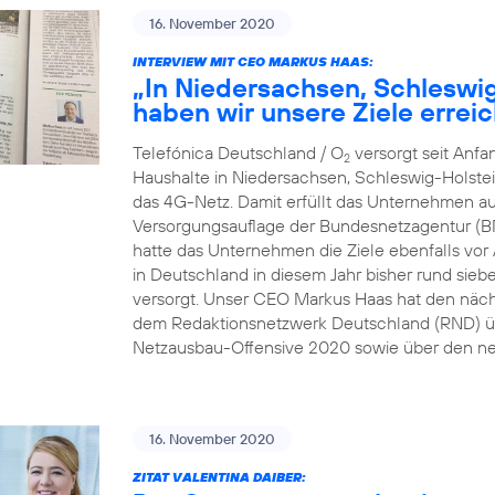
16. November 2020
INTERVIEW MIT CEO MARKUS HAAS:
„In Niedersachsen, Schleswi
haben wir unsere Ziele erreic
Telefónica Deutschland / O
versorgt seit Anf
2
Haushalte in Niedersachsen, Schleswig-Holste
das 4G-Netz. Damit erfüllt das Unternehmen au
Versorgungsauflage der Bundesnetzagentur (B
hatte das Unternehmen die Ziele ebenfalls vor A
in Deutschland in diesem Jahr bisher rund sie
versorgt. Unser CEO Markus Haas hat den näc
dem Redaktionsnetzwerk Deutschland (RND) üb
Netzausbau-Offensive 2020 sowie über den ne
16. November 2020
ZITAT VALENTINA DAIBER: