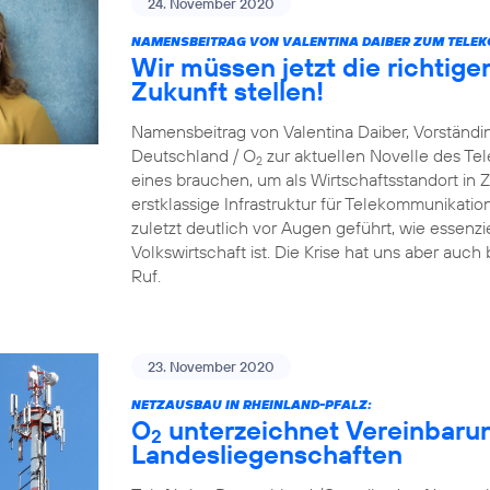
24. November 2020
NAMENSBEITRAG VON VALENTINA DAIBER ZUM TELE
Wir müssen jetzt die richtige
Zukunft stellen!
Namensbeitrag von Valentina Daiber, Vorständin
Deutschland / O
zur aktuellen Novelle des T
2
eines brauchen, um als Wirtschaftsstandort in Zu
erstklassige Infrastruktur für Telekommunikat
zuletzt deutlich vor Augen geführt, wie essenzie
Volkswirtschaft ist. Die Krise hat uns aber auch
Ruf.
23. November 2020
NETZAUSBAU IN RHEINLAND-PFALZ:
O
unterzeichnet Vereinbaru
2
Landesliegenschaften