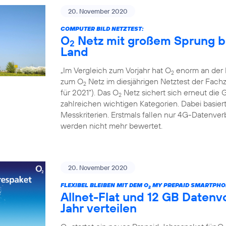
20. November 2020
COMPUTER BILD NETZTEST:
O
Netz mit großem Sprung b
2
Land
„Im Vergleich zum Vorjahr hat O
enorm an der L
2
zum O
Netz im diesjährigen Netztest der Fac
2
für 2021“). Das O
Netz sichert sich erneut die 
2
zahlreichen wichtigen Kategorien. Dabei basiert
Messkriterien. Erstmals fallen nur 4G-Datenv
werden nicht mehr bewertet.
20. November 2020
FLEXIBEL BLEIBEN MIT DEM O
MY PREPAID SMARTPHO
2
Allnet-Flat und 12 GB Daten
Jahr verteilen