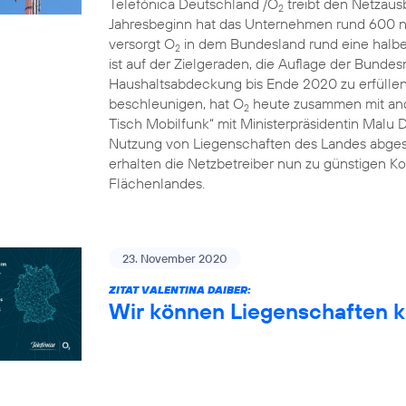
Telefónica Deutschland /O
treibt den Netzausb
2
Jahresbeginn hat das Unternehmen rund 600 n
versorgt O
in dem Bundesland rund eine halbe 
2
ist auf der Zielgeraden, die Auflage der Bunde
Haushaltsabdeckung bis Ende 2020 zu erfülle
beschleunigen, hat O
heute zusammen mit and
2
Tisch Mobilfunk“ mit Ministerpräsidentin Malu 
Nutzung von Liegenschaften des Landes abgesc
erhalten die Netzbetreiber nun zu günstigen Ko
Flächenlandes.
23. November 2020
ZITAT VALENTINA DAIBER:
Wir können Liegenschaften k