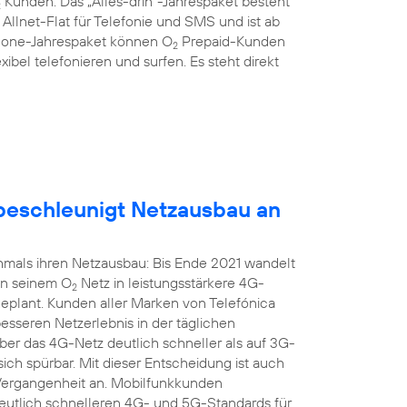
Kunden: Das „Alles-drin“-Jahrespaket besteht
2
llnet-Flat für Telefonie und SMS und ist ab
hone-Jahrespaket können O
Prepaid-Kunden
2
xibel telefonieren und surfen. Es steht direkt
eschleunigt Netzausbau an
mals ihren Netzausbau: Bis Ende 2021 wandelt
in seinem O
Netz in leistungsstärkere 4G-
2
geplant. Kunden aller Marken von Telefónica
seren Netzerlebnis in der täglichen
r das 4G-Netz deutlich schneller als auf 3G-
sich spürbar. Mit dieser Entscheidung ist auch
 Vergangenheit an. Mobilfunkkunden
 deutlich schnelleren 4G- und 5G-Standards für