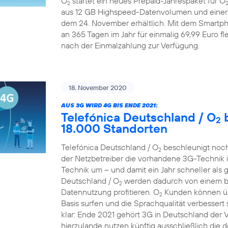
O
startet ein neues Prepaid-Jahrespaket für O
2
aus 12 GB Highspeed-Datenvolumen und einer A
dem 24. November erhältlich. Mit dem Smartp
an 365 Tagen im Jahr für einmalig 69,99 Euro fle
nach der Einmalzahlung zur Verfügung.
18. November 2020
AUS 3G WIRD 4G BIS ENDE 2021:
Telefónica Deutschland / O
b
2
18.000 Standorten
Telefónica Deutschland / O
beschleunigt noch
2
der Netzbetreiber die vorhandene 3G-Technik 
Technik um – und damit ein Jahr schneller als 
Deutschland / O
werden dadurch von einem bes
2
Datennutzung profitieren. O
Kunden können übe
2
Basis surfen und die Sprachqualität verbessert 
klar: Ende 2021 gehört 3G in Deutschland der
hierzulande nutzen künftig ausschließlich die