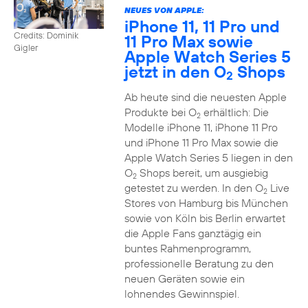
NEUES VON APPLE:
iPhone 11, 11 Pro und
Credits: Dominik
11 Pro Max sowie
Gigler
Apple Watch Series 5
jetzt in den O
Shops
2
Ab heute sind die neuesten Apple
Produkte bei O
erhältlich: Die
2
Modelle iPhone 11, iPhone 11 Pro
und iPhone 11 Pro Max sowie die
Apple Watch Series 5 liegen in den
O
Shops bereit, um ausgiebig
2
getestet zu werden. In den O
Live
2
Stores von Hamburg bis München
sowie von Köln bis Berlin erwartet
die Apple Fans ganztägig ein
buntes Rahmenprogramm,
professionelle Beratung zu den
neuen Geräten sowie ein
lohnendes Gewinnspiel.