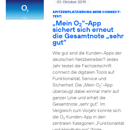
01. Oktober 2019
SPITZENPLATZIERUNG BEIM CONNECT-
TEST:
„Mein O
“-App
2
sichert sich erneut
die Gesamtnote „sehr
gut“
Wie gut sind die Kunden-Apps der
deutschen Netzbetreiber? Jedes
Jahr testet die Fachzeitschrift
connect die digitalen Tools auf
Funktionalität, Service und
Sicherheit. Die „Mein O
“-App
2
überzeugt dabei einmal mehr auf
ganzer Linie und erhält die
Gesamtnote „sehr gut“. Im
Vergleich zum Vorjahr konnte sich
die O
Kunden-App in den
2
zentralen Kategorien „Funktionalität
und Handhabung“ (Note