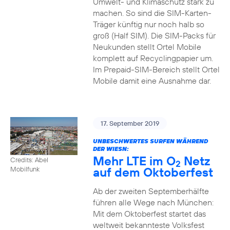
Umwelt- und Klimaschutz stark zu
machen. So sind die SIM-Karten-
Träger künftig nur noch halb so
groß (Half SIM). Die SIM-Packs für
Neukunden stellt Ortel Mobile
komplett auf Recyclingpapier um.
Im Prepaid-SIM-Bereich stellt Ortel
Mobile damit eine Ausnahme dar.
17. September 2019
UNBESCHWERTES SURFEN WÄHREND
DER WIESN:
Mehr LTE im O
Netz
Credits: Abel
2
auf dem Oktoberfest
Mobilfunk
Ab der zweiten Septemberhälfte
führen alle Wege nach München:
Mit dem Oktoberfest startet das
weltweit bekannteste Volksfest