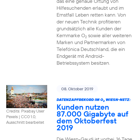
das eine genaue Ortung von
Hilfesuchenden erlaubt und im
Ernstfall Leben retten kann. Von
der neuen Technik profitieren
grundsätzlich alle Kunden der
Kernmarke O
sowie aller weiteren
2
Marken und Partnermarken von
Telefónica Deutschland, die ein
Endgerät mit Android-
Betriebssystem besitzen.
08. Oktober 2019
DATENZAPFREKORD IM O
WIESN-NETZ:
2
Kunden nutzen
Credits: Pixabay User
87.000 Gigabyte auf
Pexels
|
CC0 1.0,
dem Oktoberfest
Ausschnitt bearbeitet
2019
Die Wiesn-Gaudi ist vorbei. 16 Tage