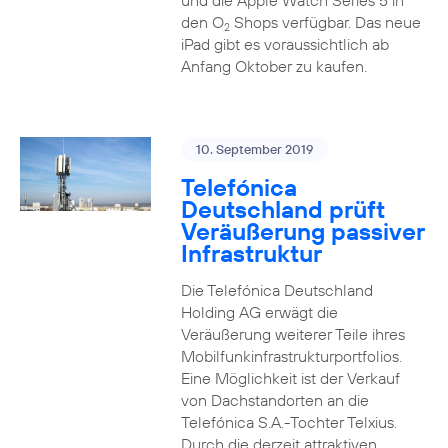
und die Apple Watch Series 5 in
den O
Shops verfügbar. Das neue
2
iPad gibt es voraussichtlich ab
Anfang Oktober zu kaufen.
10. September 2019
Telefónica
Deutschland prüft
Veräußerung passiver
Infrastruktur
Die Telefónica Deutschland
Holding AG erwägt die
Veräußerung weiterer Teile ihres
Mobilfunkinfrastrukturportfolios.
Eine Möglichkeit ist der Verkauf
von Dachstandorten an die
Telefónica S.A.-Tochter Telxius.
Durch die derzeit attraktiven