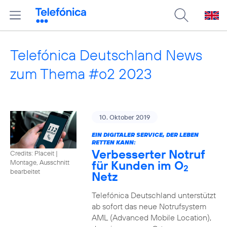
Telefónica Deutschland News
zum Thema #o2 2023
10. Oktober 2019
EIN DIGITALER SERVICE, DER LEBEN
RETTEN KANN:
Verbesserter Notruf
Credits: Placeit
|
für Kunden im O
Montage, Ausschnitt
2
bearbeitet
Netz
Telefónica Deutschland unterstützt
ab sofort das neue Notrufsystem
AML (Advanced Mobile Location),