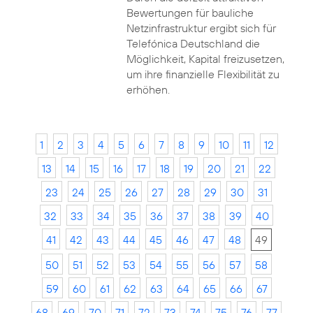
Bewertungen für bauliche
Netzinfrastruktur ergibt sich für
Telefónica Deutschland die
Möglichkeit, Kapital freizusetzen,
um ihre finanzielle Flexibilität zu
erhöhen.
1
2
3
4
5
6
7
8
9
10
11
12
13
14
15
16
17
18
19
20
21
22
23
24
25
26
27
28
29
30
31
32
33
34
35
36
37
38
39
40
41
42
43
44
45
46
47
48
49
50
51
52
53
54
55
56
57
58
59
60
61
62
63
64
65
66
67
68
69
70
71
72
73
74
75
76
77