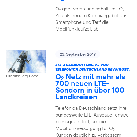
O
geht voran und schafft mit O
2
2
You als neuem Kombiangebot aus
Smartphone und Tarif die
Mobilfunklaufzeit ab.
23. September 2019
LTE-AUSBAUOFFENSIVE VON
TELEFÓNICA DEUTSCHLAND IM AUGUST:
O
Netz mit mehr als
Credits: Jörg Borm
2
700 neuen LTE-
Sendern in über 100
Landkreisen
Telefónica Deutschland setzt ihre
bundesweite LTE-Ausbauoffensive
konsequent fort, um die
Mobilfunkversorgung für O
2
Kunden deutlich zu verbessern.