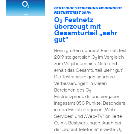
DEUTLICHE STEIGERUNG IM CONNECT
FESTNETZTEST 2019:
O
Festnetz
2
überzeugt mit
Gesamturteil „sehr
gut“
Beim großen connect Festnetztest
2019 steigert sich O
im Vergleich
2
zum Vorjahr um eine Note und
erhält das Gesamturteil „sehr gut“.
Die Tester würdigen spürbare
Verbesserungen in vielen
Bereichen des O
2
Festnetzprodukts und vergaben
insgesamt 850 Punkte. Besonders
in den Einzelkategorien „Web-
Services“ und „Web-TV“ brillierte
O
mit Bestwertungen. Auch bei
2
der „Sprachtelefonie“ erzielte O
2