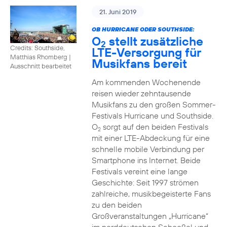
21. Juni 2019
OB HURRICANE ODER SOUTHSIDE:
O
stellt zusätzliche
2
Credits: Southside,
LTE-Versorgung für
Matthias Rhomberg
|
Musikfans bereit
Ausschnitt bearbeitet
Am kommenden Wochenende
reisen wieder zehntausende
Musikfans zu den großen Sommer-
Festivals Hurricane und Southside.
O
sorgt auf den beiden Festivals
2
mit einer LTE-Abdeckung für eine
schnelle mobile Verbindung per
Smartphone ins Internet. Beide
Festivals vereint eine lange
Geschichte: Seit 1997 strömen
zahlreiche, musikbegeisterte Fans
zu den beiden
Großveranstaltungen „Hurricane“