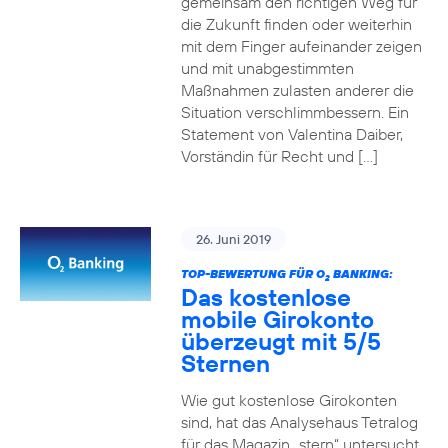
gemeinsam den richtigen Weg für
die Zukunft finden oder weiterhin
mit dem Finger aufeinander zeigen
und mit unabgestimmten
Maßnahmen zulasten anderer die
Situation verschlimmbessern. Ein
Statement von Valentina Daiber,
Vorständin für Recht und […]
26. Juni 2019
TOP-BEWERTUNG FÜR O
BANKING:
2
Das kostenlose
mobile Girokonto
überzeugt mit 5/5
Sternen
Wie gut kostenlose Girokonten
sind, hat das Analysehaus Tetralog
für das Magazin „stern“ untersucht.