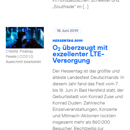
im norddeutschen Scheeßel und
„Southside“ im […]
18. Juni 2019
HESSENTAG 2019:
O
überzeugt mit
2
Credits: Pixabay,
exzellenter LTE-
Pexels
|
CC0 1.0,
Versorgung
Ausschnitt bearbeitet
Der Hessentag ist das größte und
älteste Landesfest Deutschlands. In
diesem Jahr fand das Fest vom 7.
bis 16. Juni in Bad Hersfeld statt, der
Geburtsstadt von Konrad Zuse und
Konrad Duden. Zahlreiche
Einzelveranstaltungen, Konzerte
und Mitmach-Aktionen lockten
insgesamt mehr als 860.000
Besucher. Rechtzeitig zur