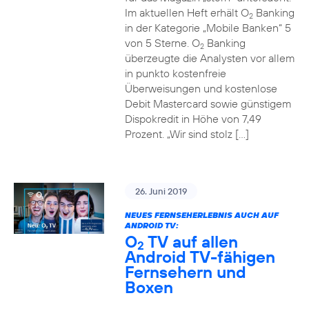
Im aktuellen Heft erhält O
Banking
2
in der Kategorie „Mobile Banken“ 5
von 5 Sterne. O
Banking
2
überzeugte die Analysten vor allem
in punkto kostenfreie
Überweisungen und kostenlose
Debit Mastercard sowie günstigem
Dispokredit in Höhe von 7,49
Prozent. „Wir sind stolz […]
26. Juni 2019
NEUES FERNSEHERLEBNIS AUCH AUF
ANDROID TV:
O
TV auf allen
2
Android TV-fähigen
Fernsehern und
Boxen