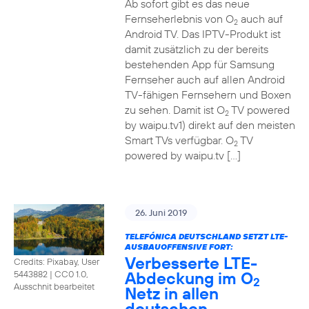
Ab sofort gibt es das neue
Fernseherlebnis von O
auch auf
2
Android TV. Das IPTV-Produkt ist
damit zusätzlich zu der bereits
bestehenden App für Samsung
Fernseher auch auf allen Android
TV-fähigen Fernsehern und Boxen
zu sehen. Damit ist O
TV powered
2
by waipu.tv1) direkt auf den meisten
Smart TVs verfügbar. O
TV
2
powered by waipu.tv […]
26. Juni 2019
TELEFÓNICA DEUTSCHLAND SETZT LTE-
AUSBAUOFFENSIVE FORT:
Verbesserte LTE-
Credits: Pixabay, User
Abdeckung im O
5443882
|
CC0 1.0,
2
Ausschnit bearbeitet
Netz in allen
deutschen