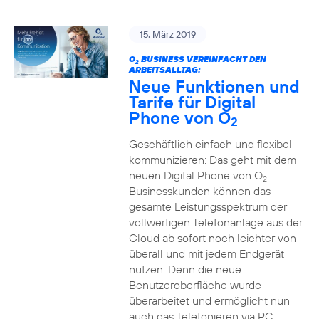
15. März 2019
O
BUSINESS VEREINFACHT DEN
2
ARBEITSALLTAG:
Neue Funktionen und
Tarife für Digital
Phone von O
2
Geschäftlich einfach und flexibel
kommunizieren: Das geht mit dem
neuen Digital Phone von O
.
2
Businesskunden können das
gesamte Leistungsspektrum der
vollwertigen Telefonanlage aus der
Cloud ab sofort noch leichter von
überall und mit jedem Endgerät
nutzen. Denn die neue
Benutzeroberfläche wurde
überarbeitet und ermöglicht nun
auch das Telefonieren via PC,