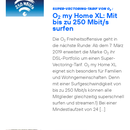
SUPER-VECTORING-TARIF VON O
:
2
O
my Home XL: Mit
2
bis zu 250 Mbit/s
surfen
Die O
Freiheitsoffensive geht in
2
die nächste Runde: Ab dem 7. März
2019 erweitert die Marke O
ihr
2
DSL-Portfolio um einen Super-
Vectoring-Tarif. O
my Home XL
2
eignet sich besonders für Familien
und Wohngemeinschaften. Denn
mit einer Surfgeschwindigkeit von
bis zu 250 Mbit/s können alle
Mitglieder gleichzeitig superschnell
surfen und streamen.1) Bei einer
Mindestlaufzeit von 24 […]