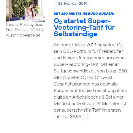
28. Februar 2019
MIT 250 MBIT/S IM BÜRO SURFEN:
O
startet Super-
2
Credits: Pixabay User
Vectoring-Tarif für
Free-Photos
|
CC0 1.0,
Selbständige
Auschnitt bearbeitet
Ab dem 7. März 2019 erweitert O
2
sein DSL-Portfolio für Freiberufler
und kleine Unternehmer um einen
Super-Vectoring-Tarif. Mit einer
Surfgeschwindigkeit von bis zu 250
Mbit/s bietet O
my Office XL
2
Geschäftskunden das optimale
Fundament für die Gestaltung ihres
digitalen Arbeitslebens.1) Bei einer
Mindestlaufzeit von 24 Monaten ist
der superschnelle Tarif im ersten
Jahr für 39,99 […]