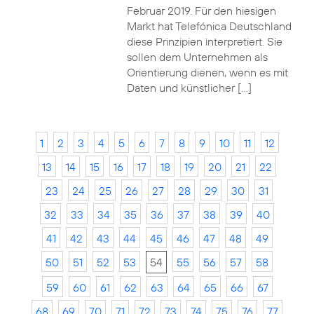
Februar 2019. Für den hiesigen
Markt hat Telefónica Deutschland
diese Prinzipien interpretiert. Sie
sollen dem Unternehmen als
Orientierung dienen, wenn es mit
Daten und künstlicher […]
1
2
3
4
5
6
7
8
9
10
11
12
13
14
15
16
17
18
19
20
21
22
23
24
25
26
27
28
29
30
31
32
33
34
35
36
37
38
39
40
41
42
43
44
45
46
47
48
49
50
51
52
53
54
55
56
57
58
59
60
61
62
63
64
65
66
67
68
69
70
71
72
73
74
75
76
77