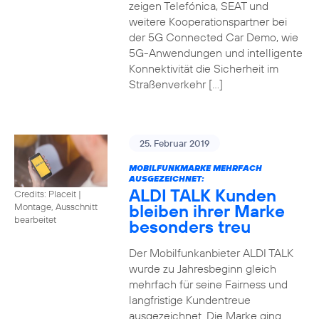
zeigen Telefónica, SEAT und
weitere Kooperationspartner bei
der 5G Connected Car Demo, wie
5G-Anwendungen und intelligente
Konnektivität die Sicherheit im
Straßenverkehr […]
25. Februar 2019
MOBILFUNKMARKE MEHRFACH
AUSGEZEICHNET:
ALDI TALK Kunden
Credits: Placeit
|
bleiben ihrer Marke
Montage, Ausschnitt
bearbeitet
besonders treu
Der Mobilfunkanbieter ALDI TALK
wurde zu Jahresbeginn gleich
mehrfach für seine Fairness und
langfristige Kundentreue
ausgezeichnet. Die Marke ging