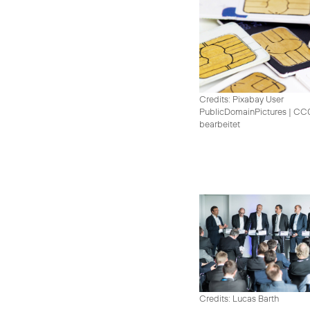
Credits: Pixabay User
PublicDomainPictures
|
CC0 
bearbeitet
Credits: Lucas Barth