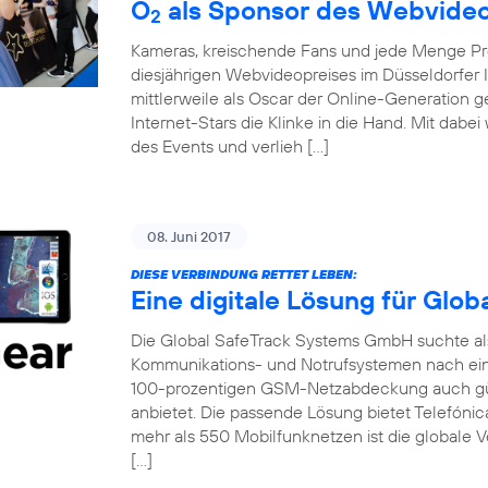
O
als Sponsor des Webvideo
2
Kameras, kreischende Fans und jede Menge Pro
diesjährigen Webvideopreises im Düsseldorfer 
mittlerweile als Oscar der Online-Generation 
Internet-Stars die Klinke in die Hand. Mit dabe
des Events und verlieh […]
08. Juni 2017
DIESE VERBINDUNG RETTET LEBEN:
Eine digitale Lösung für Glo
Die Global SafeTrack Systems GmbH suchte als 
Kommunikations- und Notrufsystemen nach ein
100-prozentigen GSM-Netzabdeckung auch gü
anbietet. Die passende Lösung bietet Telefónic
mehr als 550 Mobilfunknetzen ist die globale V
[…]