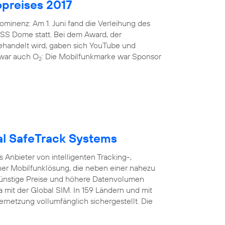
preises 2017
minenz: Am 1. Juni fand die Verleihung des
ISS Dome statt. Bei dem Award, der
gehandelt wird, gaben sich YouTube und
i war auch O
: Die Mobilfunkmarke war Sponsor
2
bal SafeTrack Systems
Anbieter von intelligenten Tracking-,
er Mobilfunklösung, die neben einer nahezu
nstige Preise und höhere Datenvolumen
a mit der Global SIM. In 159 Ländern und mit
ernetzung vollumfänglich sichergestellt. Die