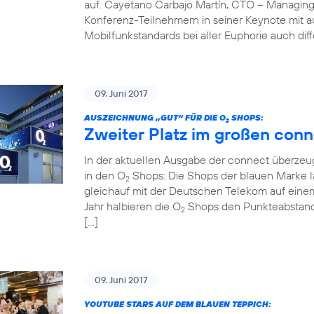
auf. Cayetano Carbajo Martín, CTO – Managing
Konferenz-Teilnehmern in seiner Keynote mit 
Mobilfunkstandards bei aller Euphorie auch diff
09. Juni 2017
AUSZEICHNUNG „GUT“ FÜR DIE O
SHOPS:
2
Zweiter Platz im großen conn
In der aktuellen Ausgabe der connect überzeug
in den O
Shops: Die Shops der blauen Marke la
2
gleichauf mit der Deutschen Telekom auf einem
Jahr halbieren die O
Shops den Punkteabstand z
2
[…]
09. Juni 2017
YOUTUBE STARS AUF DEM BLAUEN TEPPICH: