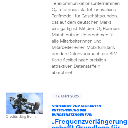
Telekommunikationsunternehmen
O
Telefónica startet innovatives
2
Tarifmodell für Geschäftskunden,
das auf dem deutschen Markt
einzigartig ist. Mit dem O
Business
2
Match nutzen Unternehmen für
alle Mitarbeiterinnen und
Mitarbeiter einen Mobilfunktarif,
der den Datenverbrauch pro SIM-
Karte flexibel nach preislich
attraktiven Datenstaffeln
abrechnet.
17. März 2025
STATEMENT ZUR GEPLANTEN
ENTSCHEIDUNG DER
BUNDESNETZAGENTUR:
Credits: Jörg Borm
„Frequenzverlängerung
schafft Grundlage für