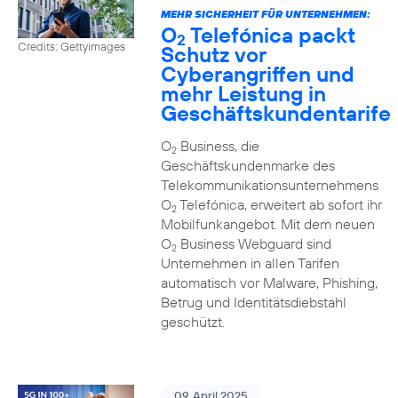
MEHR SICHERHEIT FÜR UNTERNEHMEN:
O
Telefónica packt
2
Credits: Gettyimages
Schutz vor
Cyberangriffen und
mehr Leistung in
Geschäftskundentarife
O
Business, die
2
Geschäftskundenmarke des
Telekommunikationsunternehmens
O
Telefónica, erweitert ab sofort ihr
2
Mobilfunkangebot. Mit dem neuen
O
Business Webguard sind
2
Unternehmen in allen Tarifen
automatisch vor Malware, Phishing,
Betrug und Identitätsdiebstahl
geschützt.
09. April 2025