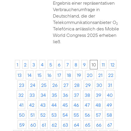
Ergebnis einer repräsentativen
Verbraucherumfrage in
Deutschland, die der
Telekommunikationsanbieter O
2
Telefónica anlässlich des Mobile
World Congress 2025 erheben
ließ.
1
2
3
4
5
6
7
8
9
10
11
12
13
14
15
16
17
18
19
20
21
22
23
24
25
26
27
28
29
30
31
32
33
34
35
36
37
38
39
40
41
42
43
44
45
46
47
48
49
50
51
52
53
54
55
56
57
58
59
60
61
62
63
64
65
66
67