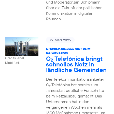
und Moderator Jan Schipmann
über die Zukunft der politischen
Kommunikation in digitalen
Räumen.
27. März 2025
STARKER JAHRESSTART BEIM
NETZAUSBAU:
O
Telefónica bringt
Credits: Abel
2
schnelles Netz in
Mobilfunk
ländliche Gemeinden
Der Telekommunikationsanbieter
O
Telefónica hat bereits zum
2
Jahresstart deutliche Fortschritte
beim Netzausbau gemacht. Das
Unternehmen hat in den
vergangenen Wochen mehr als
1600 Maßnahmen umgesetzt, um