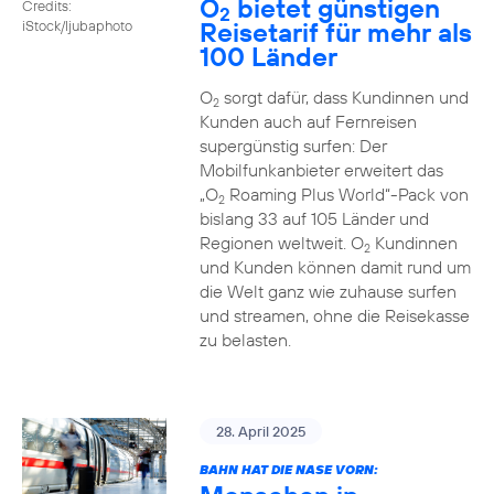
O
bietet günstigen
Credits:
2
Reisetarif für mehr als
iStock/ljubaphoto
100 Länder
O
sorgt dafür, dass Kundinnen und
2
Kunden auch auf Fernreisen
supergünstig surfen: Der
Mobilfunkanbieter erweitert das
„O
Roaming Plus World“-Pack von
2
bislang 33 auf 105 Länder und
Regionen weltweit. O
Kundinnen
2
und Kunden können damit rund um
die Welt ganz wie zuhause surfen
und streamen, ohne die Reisekasse
zu belasten.
28. April 2025
BAHN HAT DIE NASE VORN: