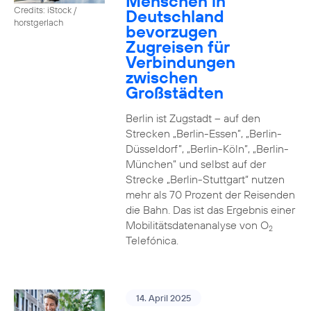
Menschen in
Credits: iStock /
Deutschland
horstgerlach
bevorzugen
Zugreisen für
Verbindungen
zwischen
Großstädten
Berlin ist Zugstadt – auf den
Strecken „Berlin-Essen”, „Berlin-
Düsseldorf”, „Berlin-Köln”, „Berlin-
München” und selbst auf der
Strecke „Berlin-Stuttgart“ nutzen
mehr als 70 Prozent der Reisenden
die Bahn. Das ist das Ergebnis einer
Mobilitätsdatenanalyse von O
2
Telefónica.
14. April 2025