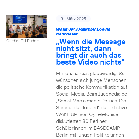
31. März 2025
WAKE UP! JUGENDDIALOG IM
BASECAMP:
„Wenn die Message
Credits: Till Budde
nicht sitzt, dann
bringt dir auch das
beste Video nichts“
Ehrlich, nahbar, glaubwürdig: So
wünschen sich junge Menschen
die politische Kommunikation auf
Social Media. Beim Jugenddialog
„Social Media meets Politics: Die
Stimme der Jugend“ der Initiative
WAKE UP! von O
Telefónica
2
diskutierten 80 Berliner
Schüler:innen im BASECAMP
Berlin mit jungen Politiker:innen