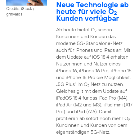
Neue Technologie ab
Credits: iStock /
heute für viele O
2
grinvalds
Kunden verfügbar
Ab heute bietet O
seinen
2
Kundinnen und Kunden das
moderne 5G-Standalone-Netz
auch für iPhones und iPads an: Mit
dem Update auf iOS 18.4 erhalten
Nutzerinnen und Nutzer eines
iPhone 16, iPhone 16 Pro, iPhone 15
und iPhone 15 Pro die Möglichkeit,
„5G Plus“ im O
Netz zu nutzen.
2
Gleiches gilt mit dem Update auf
iPadOS 18.4 für das iPad Pro (M4),
iPad Air (M2 und M3), iPad mini (A17
Pro) und iPad (A16). Damit
profitieren ab sofort noch mehr O
2
Kundinnen und Kunden von dem
eigenständigen 5G-Netz.