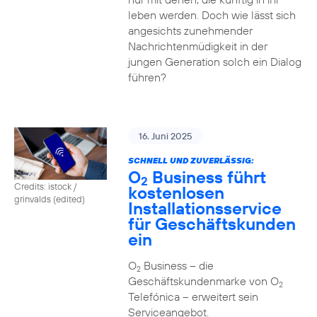
leben werden. Doch wie lässt sich
angesichts zunehmender
Nachrichtenmüdigkeit in der
jungen Generation solch ein Dialog
führen?
16. Juni 2025
SCHNELL UND ZUVERLÄSSIG:
O
Business führt
2
Credits: istock /
kostenlosen
grinvalds (edited)
Installationsservice
für Geschäftskunden
ein
O
Business – die
2
Geschäftskundenmarke von O
2
Telefónica – erweitert sein
Serviceangebot.