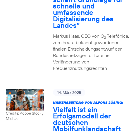
schnelle und
umfassende
Digitalisierung des
Landes“
Markus Haas, CEO von O
Telefónica,
2
zum heute bekannt gewordenen
finalen Entscheidungsentwurf der
Bundesnetzagentur für eine
Verlängerung von
Frequenznutzungsrechten
14. März 2025
NAMENSBEITRAG VON ALFONS LÖSING:
Vielfalt ist ein
Credits: Adobe Stock /
Erfolgsmodell der
Michael
deutschen
Mobilfunklandschaft