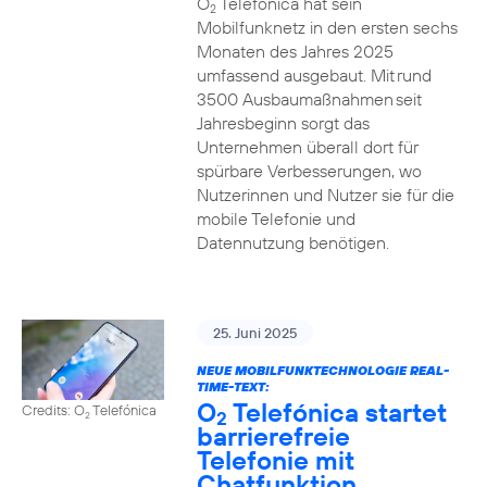
O
Telefónica hat sein
2
Mobilfunknetz in den ersten sechs
Monaten des Jahres 2025
umfassend ausgebaut. Mit rund
3500 Ausbaumaßnahmen seit
Jahresbeginn sorgt das
Unternehmen überall dort für
spürbare Verbesserungen, wo
Nutzerinnen und Nutzer sie für die
mobile Telefonie und
Datennutzung benötigen.
25. Juni 2025
NEUE MOBILFUNKTECHNOLOGIE REAL-
TIME-TEXT:
O
Telefónica startet
Credits: O
Telefónica
2
2
barrierefreie
Telefonie mit
Chatfunktion