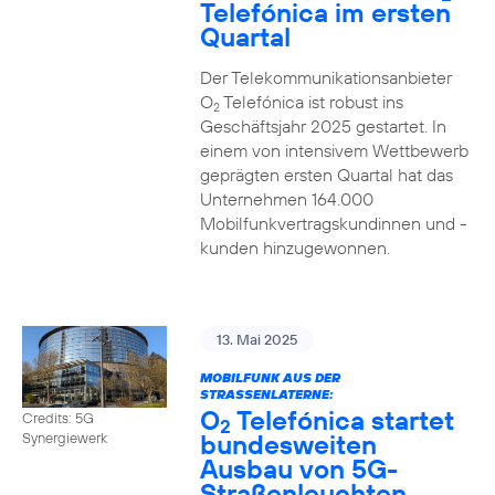
Telefónica im ersten
Quartal
Der Telekommunikationsanbieter
O
Telefónica ist robust ins
2
Geschäftsjahr 2025 gestartet. In
einem von intensivem Wettbewerb
geprägten ersten Quartal hat das
Unternehmen 164.000
Mobilfunkvertragskundinnen und -
kunden hinzugewonnen.
13. Mai 2025
MOBILFUNK AUS DER
STRASSENLATERNE:
O
Telefónica startet
Credits: 5G
2
bundesweiten
Synergiewerk
Ausbau von 5G-
Straßenleuchten