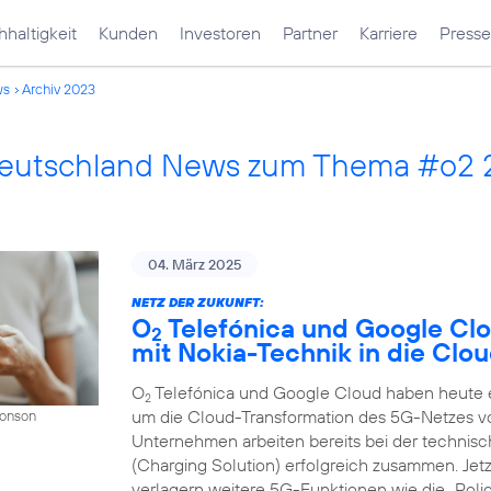
haltigkeit
Kunden
Investoren
Partner
Karriere
Presse
ws
Archiv 2023
Deutschland News zum Thema #o2
04. März 2025
NETZ DER ZUKUNFT:
O
Telefónica und Google Cl
2
mit Nokia-Technik in die Clo
O
Telefónica und Google Cloud haben heute ei
2
um die Cloud-Transformation des 5G-Netzes v
Donson
Unternehmen arbeiten bereits bei der techni
(Charging Solution) erfolgreich zusammen. Jet
verlagern weitere 5G-Funktionen wie die „Polic