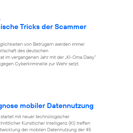
:
pische Tricks der Scammer
öglichkeiten von Betrügern werden immer
ellschaft des deutschen
hat im vergangenen Jahr mit der „KI-Oma Daisy“
ch gegen Cyberkriminelle zur Wehr setzt.
ognose mobiler Datennutzung
startet mit neuer technologischer
ittlicher Künstlicher Intelligenz (KI) treffen
Entwicklung der mobilen Datennutzung der 45