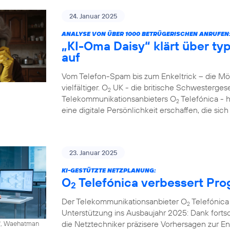
24. Januar 2025
ANALYSE VON ÜBER 1000 BETRÜGERISCHEN ANRUFEN
„KI-Oma Daisy“ klärt über ty
auf
Vom Telefon-Spam bis zum Enkeltrick – die M
vielfältiger. O
UK - die britische Schwesterges
2
Telekommunikationsanbieters O
Telefónica - 
2
eine digitale Persönlichkeit erschaffen, die si
23. Januar 2025
KI-GESTÜTZTE NETZPLANUNG:
O
Telefónica verbessert Pr
2
Der Telekommunikationsanbieter O
Telefónica 
2
Unterstützung ins Ausbaujahr 2025: Dank fortschr
die Netztechniker präzisere Vorhersagen zur 
ff, Waehatman