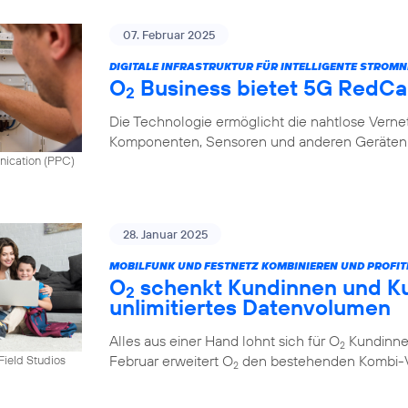
07. Februar 2025
DIGITALE INFRASTRUKTUR FÜR INTELLIGENTE STROMN
O
Business bietet 5G RedCap
2
Die Technologie ermöglicht die nahtlose Vern
Komponenten, Sensoren und anderen Geräten 
nication (PPC)
28. Januar 2025
MOBILFUNK UND FESTNETZ KOMBINIEREN UND PROFIT
O
schenkt Kundinnen und K
2
unlimitiertes Datenvolumen
Alles aus einer Hand lohnt sich für O
Kundinnen
2
Februar erweitert O
den bestehenden Kombi-Vo
tField Studios
2