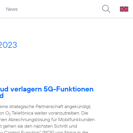
News
 2023
oud verlagern 5G-Funktionen
ud
ne strategische Partnerschaft angekündigt,
on O
Telefónica weiter voranzutreiben. Die
2
schen Abrechnungslösung für Mobilfunkkunden
zt gehen sie den nächsten Schritt und
y Control Function“ (PCF) von Nokia in die