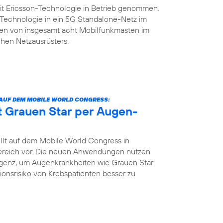
it Ericsson-Technologie in Betrieb genommen.
n-Technologie in ein 5G Standalone-Netz im
rsten von insgesamt acht Mobilfunkmasten im
hen Netzausrüsters.
 AUF DEM MOBILE WORLD CONGRESS:
nt Grauen Star per Augen-
llt auf dem Mobile World Congress in
bereich vor. Die neuen Anwendungen nutzen
igenz, um Augenkrankheiten wie Grauen Star
tionsrisiko von Krebspatienten besser zu