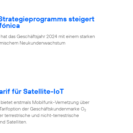
Strategieprogramms steigert
fónica
 hat das Geschäftsjahr 2024 mit einem starken
ynamischem Neukundenwachstum
rif für Satellite-IoT
 bietet erstmals Mobilfunk-Vernetzung über
oT”-Tarifoption der Geschäftskundenmarke O
2
r terrestrische und nicht-terrestrische
d Satelliten.