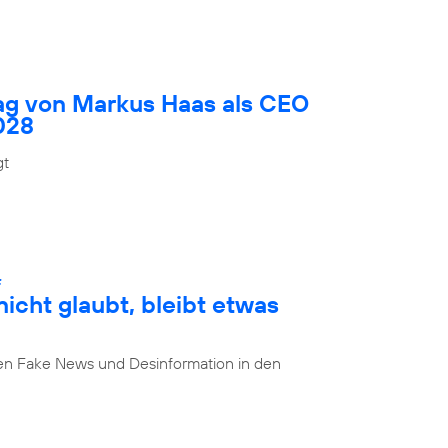
rag von Markus Haas als CEO
028
gt
:
cht glaubt, bleibt etwas
n Fake News und Desinformation in den