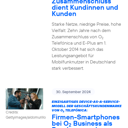
Zusammenschluss
dient Kundinnen und
Kunden
Starke Netze, niedrige Preise, hohe
Vielfalt: Zehn Jahre nach dem
Zusammenschluss von O
2
Telefónica und E-Plus am 1.
Oktober 2014 hat sich das
Leistungsangebot für
Mobilfunknutzer in Deutschland
stark verbessert.
30. September 2024
EINZIGARTIGES DEVICE-AS-A-SERVICE-
MODELL DER GESCHÄFTSKUNDENMARKE
VON O
TELEFÓNICA:
Credits:
2
Firmen-Smartphones
Gettyimages/aldomurillo
bei O
Business als
2