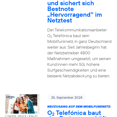
und sichert sich
Bestnote
„Hervorragend“ im
Netztest
Der Telekommunikationsanbieter
O
Telefónica baut sein
2
Mobilfunknetz in ganz Deutschland
weiter aus. Seit Jahresbeginn hat
der Netzbetreiber 4800
Maßnahmen umgesetzt, um seinen
Kund:innen mehr 5G, höhere
Surfgeschwindigkeiten und eine
bessere Netzabdeckung zu bieten.
25. September 2024
NEUZUGANG AUF DEM MOBILFUNKNETZ:
O
Telefónica baut
2
Credits: istock / Kar-Tr