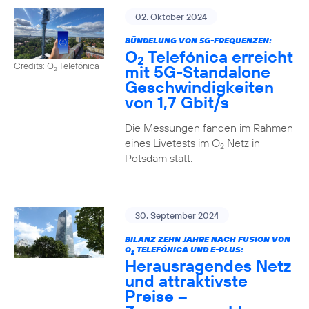
02. Oktober 2024
BÜNDELUNG VON 5G-FREQUENZEN:
O
Telefónica erreicht
2
Credits: O
Telefónica
mit 5G-Standalone
2
Geschwindigkeiten
von 1,7 Gbit/s
Die Messungen fanden im Rahmen
eines Livetests im O
Netz in
2
Potsdam statt.
30. September 2024
BILANZ ZEHN JAHRE NACH FUSION VON
O
TELEFÓNICA UND E-PLUS:
2
Herausragendes Netz
und attraktivste
Preise –