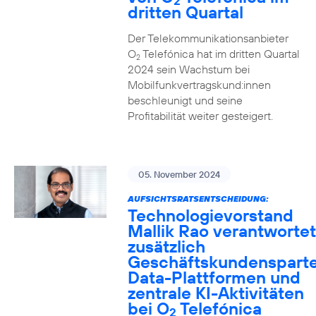
2
dritten Quartal
Der Telekommunikationsanbieter
O
Telefónica hat im dritten Quartal
2
2024 sein Wachstum bei
Mobilfunkvertragskund:innen
beschleunigt und seine
Profitabilität weiter gesteigert.
05. November 2024
AUFSICHTSRATSENTSCHEIDUNG:
Technologievorstand
Mallik Rao verantwortet
zusätzlich
Geschäftskundensparte
Data-Plattformen und
zentrale KI-Aktivitäten
bei O
Telefónica
2