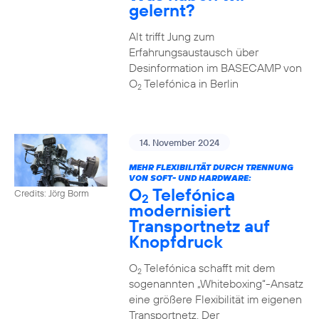
gelernt?
Alt trifft Jung zum
Erfahrungsaustausch über
Desinformation im BASECAMP von
O
Telefónica in Berlin
2
14. November 2024
MEHR FLEXIBILITÄT DURCH TRENNUNG
VON SOFT- UND HARDWARE:
O
Telefónica
Credits: Jörg Borm
2
modernisiert
Transportnetz auf
Knopfdruck
O
Telefónica schafft mit dem
2
sogenannten „Whiteboxing“-Ansatz
eine größere Flexibilität im eigenen
Transportnetz. Der