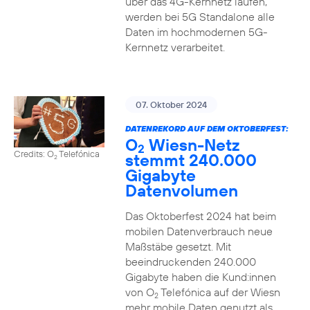
über das 4G-Kernnetz laufen,
werden bei 5G Standalone alle
Daten im hochmodernen 5G-
Kernnetz verarbeitet.
07. Oktober 2024
DATENREKORD AUF DEM OKTOBERFEST:
O
Wiesn-Netz
2
Credits: O
Telefónica
stemmt 240.000
2
Gigabyte
Datenvolumen
Das Oktoberfest 2024 hat beim
mobilen Datenverbrauch neue
Maßstäbe gesetzt. Mit
beeindruckenden 240.000
Gigabyte haben die Kund:innen
von O
Telefónica auf der Wiesn
2
mehr mobile Daten genutzt als