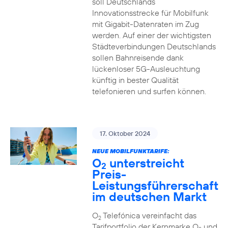
soll Deutschlands
Innovationsstrecke für Mobilfunk
mit Gigabit-Datenraten im Zug
werden. Auf einer der wichtigsten
Städteverbindungen Deutschlands
sollen Bahnreisende dank
lückenloser 5G-Ausleuchtung
künftig in bester Qualität
telefonieren und surfen können.
17. Oktober 2024
NEUE MOBILFUNKTARIFE:
O
unterstreicht
2
Preis-
Leistungsführerschaft
im deutschen Markt
O
Telefónica vereinfacht das
2
Tarifportfolio der Kernmarke O
und