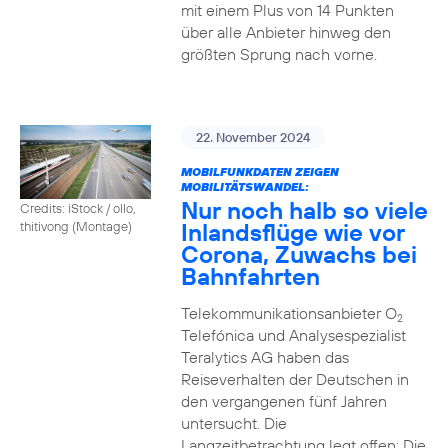
mit einem Plus von 14 Punkten
über alle Anbieter hinweg den
größten Sprung nach vorne.
22. November 2024
MOBILFUNKDATEN ZEIGEN
MOBILITÄTSWANDEL:
Nur noch halb so viele
Credits: iStock / ollo,
Inlandsflüge wie vor
thitivong (Montage)
Corona, Zuwachs bei
Bahnfahrten
Telekommunikationsanbieter O
2
Telefónica und Analysespezialist
Teralytics AG haben das
Reiseverhalten der Deutschen in
den vergangenen fünf Jahren
untersucht. Die
Langzeitbetrachtung legt offen: Die