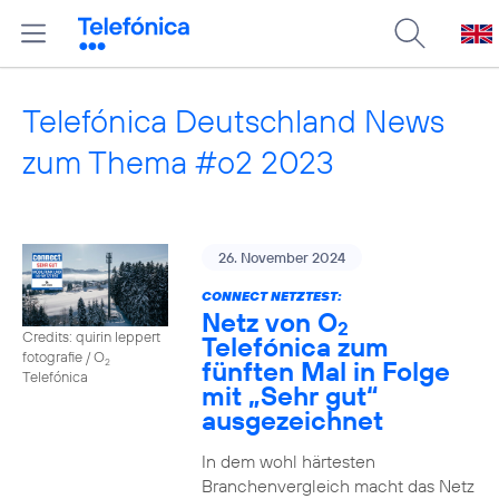
Telefónica Deutschland News
zum Thema #o2 2023
26. November 2024
CONNECT NETZTEST:
Netz von O
2
Credits: quirin leppert
Telefónica zum
fotografie / O
fünften Mal in Folge
2
Telefónica
mit „Sehr gut“
ausgezeichnet
In dem wohl härtesten
Branchenvergleich macht das Netz