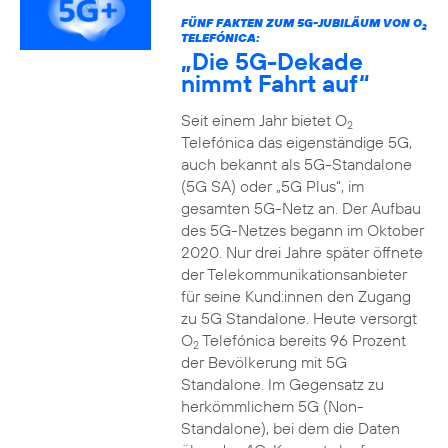
FÜNF FAKTEN ZUM 5G-JUBILÄUM VON O
2
TELEFÓNICA:
„Die 5G-Dekade
nimmt Fahrt auf“
Seit einem Jahr bietet O
2
Telefónica das eigenständige 5G,
auch bekannt als 5G-Standalone
(5G SA) oder „5G Plus“, im
gesamten 5G-Netz an. Der Aufbau
des 5G-Netzes begann im Oktober
2020. Nur drei Jahre später öffnete
der Telekommunikationsanbieter
für seine Kund:innen den Zugang
zu 5G Standalone. Heute versorgt
O
Telefónica bereits 96 Prozent
2
der Bevölkerung mit 5G
Standalone. Im Gegensatz zu
herkömmlichem 5G (Non-
Standalone), bei dem die Daten