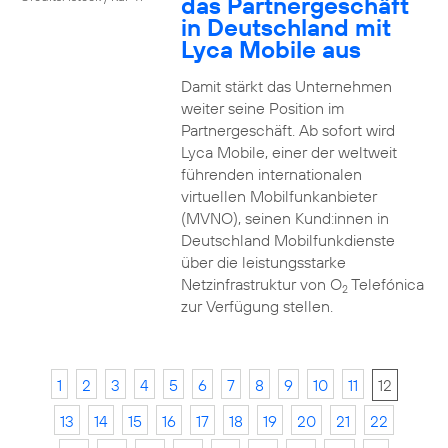
das Partnergeschäft
in Deutschland mit
Lyca Mobile aus
Damit stärkt das Unternehmen
weiter seine Position im
Partnergeschäft. Ab sofort wird
Lyca Mobile, einer der weltweit
führenden internationalen
virtuellen Mobilfunkanbieter
(MVNO), seinen Kund:innen in
Deutschland Mobilfunkdienste
über die leistungsstarke
Netzinfrastruktur von O
Telefónica
2
zur Verfügung stellen.
1
2
3
4
5
6
7
8
9
10
11
12
13
14
15
16
17
18
19
20
21
22