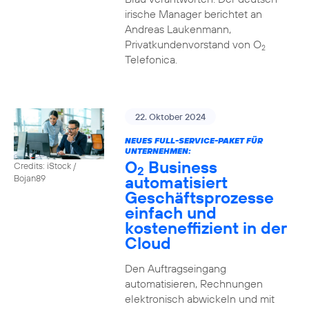
irische Manager berichtet an
Andreas Laukenmann,
Privatkundenvorstand von O
2
Telefonica.
22. Oktober 2024
NEUES FULL-SERVICE-PAKET FÜR
UNTERNEHMEN:
O
Business
Credits: iStock /
2
automatisiert
Bojan89
Geschäftsprozesse
einfach und
kosteneffizient in der
Cloud
Den Auftragseingang
automatisieren, Rechnungen
elektronisch abwickeln und mit