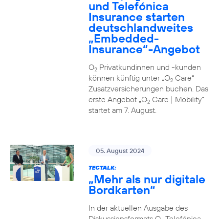
und Telefónica
Insurance starten
deutschlandweites
„Embedded-
Insurance“-Angebot
O
Privatkundinnen und -kunden
2
können künftig unter „O
Care“
2
Zusatzversicherungen buchen. Das
erste Angebot „O
Care | Mobility“
2
startet am 7. August.
05. August 2024
TECTALK:
„Mehr als nur digitale
Bordkarten“
In der aktuellen Ausgabe des
Diskussionsformats O
Telefónica