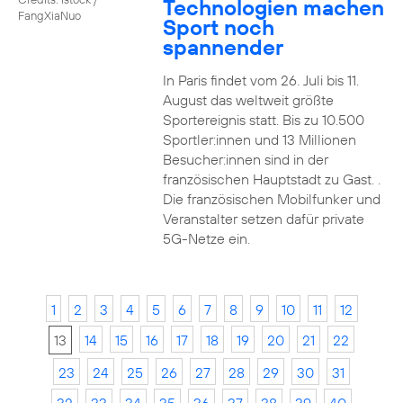
Technologien machen
FangXiaNuo
Sport noch
spannender
In Paris findet vom 26. Juli bis 11.
August das weltweit größte
Sportereignis statt. Bis zu 10.500
Sportler:innen und 13 Millionen
Besucher:innen sind in der
französischen Hauptstadt zu Gast. .
Die französischen Mobilfunker und
Veranstalter setzen dafür private
5G-Netze ein.
1
2
3
4
5
6
7
8
9
10
11
12
13
14
15
16
17
18
19
20
21
22
23
24
25
26
27
28
29
30
31