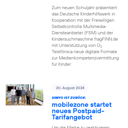
Zum neuen Schuljahr präsentiert
das Deutsche Kinderhilfswerk in
Kooperation mit der Freiwilligen
Selbstkontrolle Multimedia-
Diensteanbieter (FSM) und der
Kindersuchmaschine fragFINN.de
mit Unterstützung von O
2
Telefónica neue digitale Formate
zur Medienkompetenzvermittlung
für Kinder.
20. August 2024
SIMYO IST ZURÜCK:
mobilezone startet
neues Postpaid-
Tarifangebot
Um die Marke zu reaktivieren,