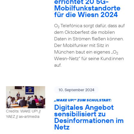
errichtet 20 5G-
Mobilfunkstandorte
für die Wiesn 2024
O
Telefónica sorgt dafür, dass auf
2
dem Oktoberfest die mobilen
Daten in Strömen fließen können.
Der Mobilfunker mit Sitz in
München baut ein eigenes „O
2
Wiesn-Netz“ für seine Kund:innen
auf.
10. September 2024
„WAKE UP!“ ZUM SCHULSTART:
Digitales Angebot
Credits: WAKE UP! //
sensibilisiert zu
YAEZ // as-artmedia
Desinformationen im
Netz