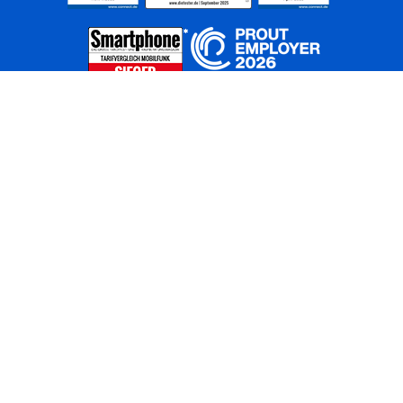
Home
Unternehmen
Netze
Nachhaltigkeit
Kunden
Investoren
Partner
Karriere
Presse
News
Privatkunden
Geschäftskunden
Worldwide
BASECAMP
AGB
Kontakt
ElektroG / BattG
Datenschutz