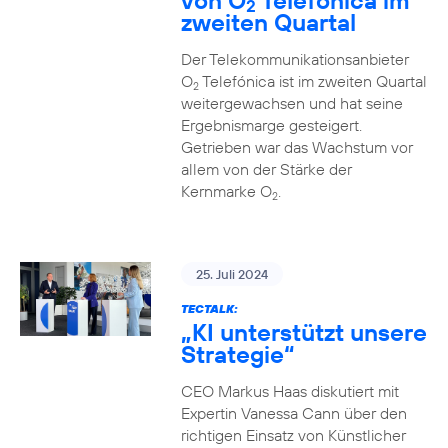
von O
Telefónica im
2
zweiten Quartal
Der Telekommunikationsanbieter
O
Telefónica ist im zweiten Quartal
2
weitergewachsen und hat seine
Ergebnismarge gesteigert.
Getrieben war das Wachstum vor
allem von der Stärke der
Kernmarke O
.
2
25. Juli 2024
TECTALK:
„KI unterstützt unsere
Strategie“
CEO Markus Haas diskutiert mit
Expertin Vanessa Cann über den
richtigen Einsatz von Künstlicher