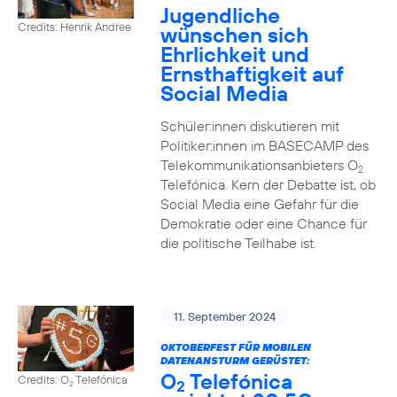
Jugendliche
Credits: Henrik Andree
wünschen sich
Ehrlichkeit und
Ernsthaftigkeit auf
Social Media
Schüler:innen diskutieren mit
Politiker:innen im BASECAMP des
Telekommunikationsanbieters O
2
Telefónica. Kern der Debatte ist, ob
Social Media eine Gefahr für die
Demokratie oder eine Chance für
die politische Teilhabe ist.
11. September 2024
OKTOBERFEST FÜR MOBILEN
DATENANSTURM GERÜSTET:
O
Telefónica
Credits: O
Telefónica
2
2