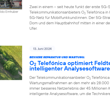
Zwei in einem – seit heute funkt der erste 5
Telekommunikationsanbieters O
Telefónica in K
 Udo Ernhuber
2
5G-Netz für Mobilfunkkund:innen. Der 5G-Str
Dom und dem Hauptbahnhof mitten in einer d
Ufer.
13. Juni 2024
BESSERE REPARATUR UND WARTUNG:
O
Telefónica optimiert Feldt
2
intelligenter Analysesoftware
Der Telekommunikationsanbieter O
Telefónica
2
Wartungsmaßnahmen an den mehr als 28.000 Mo
immer besseres Netzerlebnis der 45 Millionen
intelligente Analysesoftware, um die Technikere