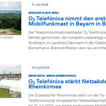
11. Juli 2024
WEISSER FLECK WEG:
O
Telefónica nimmt den erst
2
Mobilfunkmast in Bayern in B
Der Telekommunikationsanbieter O
Telefónica
2
Betrieb genommen, der komplett unabhängig vo
in Leppert
Sindlbach, im Landkreis Neumarkt in der Oberp
Biomethanol-Brennstoffzellen den neu errichte
09. Juli 2024
MEHR NETZ, MEHR KIRMESSPASS:
O
Telefónica stärkt Netzabd
2
Rheinkirmes
Die Düsseldorfer Rheinkirmes steht vor der Tü
Telefónica sorgt mit speziellen Netzausbaumaß
bis 21. Juli 2024 von einem erstklassigen Mobilf