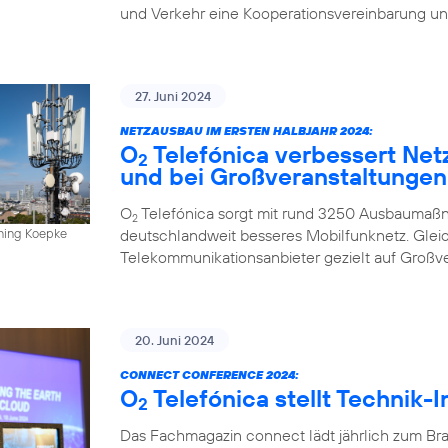
und Verkehr eine Kooperationsvereinbarung un
27. Juni 2024
NETZAUSBAU IM ERSTEN HALBJAHR 2024:
O
Telefónica verbessert Net
2
und bei Großveranstaltungen
O
Telefónica sorgt mit rund 3250 Ausbaumaßn
2
deutschlandweit besseres Mobilfunknetz. Gleich
nning Koepke
Telekommunikationsanbieter gezielt auf Großv
20. Juni 2024
CONNECT CONFERENCE 2024:
O
Telefónica stellt Technik-
2
Das Fachmagazin connect lädt jährlich zum Br