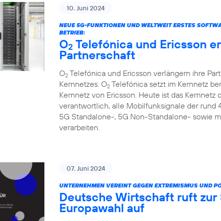
10. Juni 2024
NEUE 5G-FUNKTIONEN UND WELTWEIT ERSTES SOFTW
BETRIEB:
O
Telefónica und Ericsson e
2
Partnerschaft
O
Telefónica und Ericsson verlängern ihre Par
2
Kernnetzes. O
Telefónica setzt im Kernnetz be
2
Kernnetz von Ericsson. Heute ist das Kernnetz
verantwortlich, alle Mobilfunksignale der rund
5G Standalone-, 5G Non-Standalone- sowie m
verarbeiten.
07. Juni 2024
UNTERNEHMEN VEREINT GEGEN EXTREMISMUS UND P
Deutsche Wirtschaft ruft zu
Europawahl auf