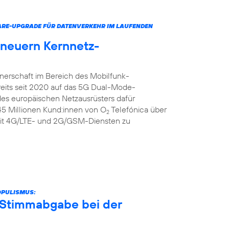
ARE-UPGRADE FÜR DATENVERKEHR IM LAUFENDEN
rneuern Kernnetz-
tnerschaft im Bereich des Mobilfunk-
reits seit 2020 auf das 5G Dual-Mode-
 des europäischen Netzausrüsters dafür
 45 Millionen Kund:innen von O
Telefónica über
2
it 4G/LTE- und 2G/GSM-Diensten zu
OPULISMUS:
r Stimmabgabe bei der