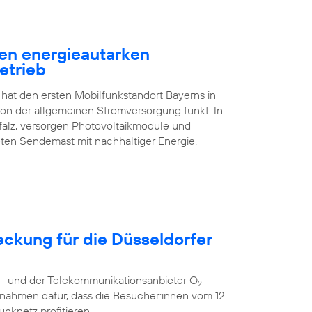
en energieautarken
etrieb
 hat den ersten Mobilfunkstandort Bayerns in
n der allgemeinen Stromversorgung funkt. In
falz, versorgen Photovoltaikmodule und
ten Sendemast mit nachhaltiger Energie.
eckung für die Düsseldorfer
r – und der Telekommunikationsanbieter O
2
nahmen dafür, dass die Besucher:innen vom 12.
unknetz profitieren.