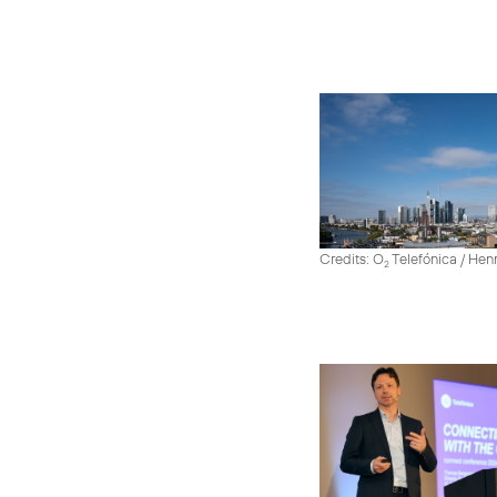
Credits: O
Telefónica / He
2