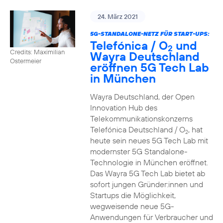
24. März 2021
5G-STANDALONE-NETZ FÜR START-UPS:
Telefónica / O
und
2
Credits: Maximilian
Wayra Deutschland
Ostermeier
eröffnen 5G Tech Lab
in München
Wayra Deutschland, der Open
Innovation Hub des
Telekommunikationskonzerns
Telefónica Deutschland / O
, hat
2
heute sein neues 5G Tech Lab mit
modernster 5G Standalone-
Technologie in München eröffnet.
Das Wayra 5G Tech Lab bietet ab
sofort jungen Gründer:innen und
Startups die Möglichkeit,
wegweisende neue 5G-
Anwendungen für Verbraucher und