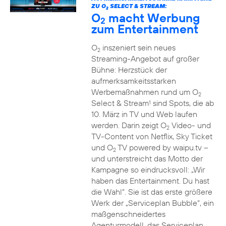
ZU O
SELECT & STREAM:
2
O
macht Werbung
2
zum Entertainment
O
inszeniert sein neues
2
Streaming-Angebot auf großer
Bühne: Herzstück der
aufmerksamkeitsstarken
Werbemaßnahmen rund um O
2
Select & Stream
sind Spots, die ab
1
10. März in TV und Web laufen
werden. Darin zeigt O
Video- und
2
TV-Content von Netflix, Sky Ticket
und O
TV powered by waipu.tv –
2
und unterstreicht das Motto der
Kampagne so eindrucksvoll: „Wir
haben das Entertainment. Du hast
die Wahl“. Sie ist das erste größere
Werk der „Serviceplan Bubble“, ein
maßgenschneidertes
Agenturmodell, das Serviceplan