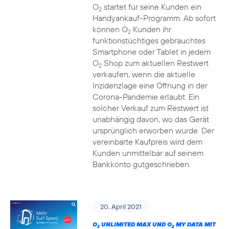
O
startet für seine Kunden ein
2
Handyankauf-Programm. Ab sofort
können O
Kunden ihr
2
funktionstüchtiges gebrauchtes
Smartphone oder Tablet in jedem
O
Shop zum aktuellen Restwert
2
verkaufen, wenn die aktuelle
Inzidenzlage eine Öffnung in der
Corona-Pandemie erlaubt. Ein
solcher Verkauf zum Restwert ist
unabhängig davon, wo das Gerät
ursprünglich erworben wurde. Der
vereinbarte Kaufpreis wird dem
Kunden unmittelbar auf seinem
Bankkonto gutgeschrieben.
20. April 2021
O
UNLIMITED MAX UND O
MY DATA MIT
2
2