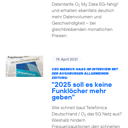
Datentarife O
My Data 5G-fähig
2
2
und erhalten ebenfalls deutlich
mehr Datenvolumen und
Geschwindigkeit – bei
gleichbleibenden monatlichen
Preisen.
19. April 2021
CEO MARKUS HAAS IM INTERVIEW MIT
DER AUGSBURGER ALLGEMEINEN
ZEITUNG:
"2025 soll es keine
Funklöcher mehr
geben"
Wie schnell baut Telefónica
Deutschland / O
das 5G Netz aus?
2
Weshalb hindern
Frequenzauktionen den schnellen