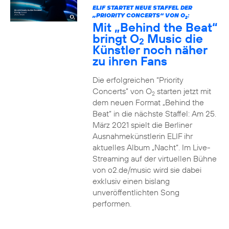
ELIF STARTET NEUE STAFFEL DER
„PRIORITY CONCERTS“ VON O
:
2
Mit „Behind the Beat“
bringt O
Music die
2
Künstler noch näher
zu ihren Fans
Die erfolgreichen “Priority
Concerts” von O
starten jetzt mit
2
dem neuen Format „Behind the
Beat“ in die nächste Staffel: Am 25.
März 2021 spielt die Berliner
Ausnahmekünstlerin ELIF ihr
aktuelles Album „Nacht“. Im Live-
Streaming auf der virtuellen Bühne
von o2.de/music wird sie dabei
exklusiv einen bislang
unveröffentlichten Song
performen.