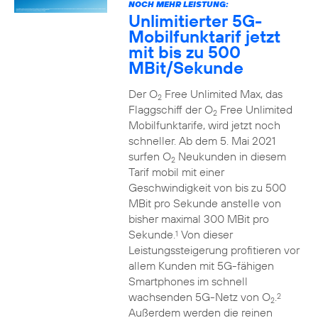
NOCH MEHR LEISTUNG:
Unlimitierter 5G-
Mobilfunktarif jetzt
mit bis zu 500
MBit/Sekunde
Der O
Free Unlimited Max, das
2
Flaggschiff der O
Free Unlimited
2
Mobilfunktarife, wird jetzt noch
schneller. Ab dem 5. Mai 2021
surfen O
Neukunden in diesem
2
Tarif mobil mit einer
Geschwindigkeit von bis zu 500
MBit pro Sekunde anstelle von
bisher maximal 300 MBit pro
Sekunde.
Von dieser
1
Leistungssteigerung profitieren vor
allem Kunden mit 5G-fähigen
Smartphones im schnell
wachsenden 5G-Netz von O
.
2
2
Außerdem werden die reinen