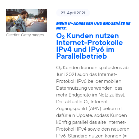
23. April 2021
MEHR IP-ADRESSEN UND ENDGERÄTE IM
NETZ:
O
Kunden nutzen
Credits: Gettyimages
2
Internet-Protokolle
IPv4 und IPv6 im
Parallelbetrieb
O
Kunden können spätestens ab
2
Juni 2021 auch das Internet-
Protokoll IPv6 bei der mobilen
Datennutzung verwenden, das
mehr Endgeräte im Netz zulässt.
Der aktuelle O
Internet-
2
Zugangspunkt (APN) bekommt
dafür ein Update, sodass Kunden
künftig parallel das alte Internet-
Protokoll IPv4 sowie den neueren
IPv6-Standard nutzen können (=