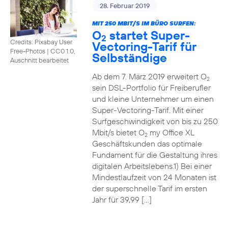
28. Februar 2019
MIT 250 MBIT/S IM BÜRO SURFEN:
O
startet Super-
2
Credits: Pixabay User
Vectoring-Tarif für
Free-Photos
|
CC0 1.0,
Selbständige
Auschnitt bearbeitet
Ab dem 7. März 2019 erweitert O
2
sein DSL-Portfolio für Freiberufler
und kleine Unternehmer um einen
Super-Vectoring-Tarif. Mit einer
Surfgeschwindigkeit von bis zu 250
Mbit/s bietet O
my Office XL
2
Geschäftskunden das optimale
Fundament für die Gestaltung ihres
digitalen Arbeitslebens.1) Bei einer
Mindestlaufzeit von 24 Monaten ist
der superschnelle Tarif im ersten
Jahr für 39,99 […]