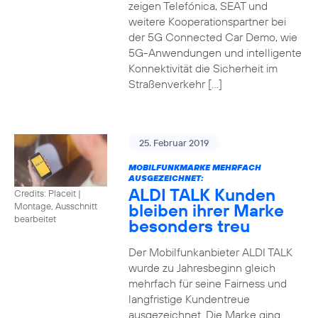
zeigen Telefónica, SEAT und
weitere Kooperationspartner bei
der 5G Connected Car Demo, wie
5G-Anwendungen und intelligente
Konnektivität die Sicherheit im
Straßenverkehr […]
25. Februar 2019
MOBILFUNKMARKE MEHRFACH
AUSGEZEICHNET:
ALDI TALK Kunden
Credits: Placeit
|
bleiben ihrer Marke
Montage, Ausschnitt
bearbeitet
besonders treu
Der Mobilfunkanbieter ALDI TALK
wurde zu Jahresbeginn gleich
mehrfach für seine Fairness und
langfristige Kundentreue
ausgezeichnet. Die Marke ging