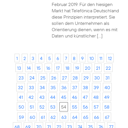
Februar 2019. Für den hiesigen
Markt hat Telefónica Deutschland
diese Prinzipien interpretiert. Sie
sollen dem Unternehmen als
Orientierung dienen, wenn es mit
Daten und künstlicher […]
1
2
3
4
5
6
7
8
9
10
11
12
13
14
15
16
17
18
19
20
21
22
23
24
25
26
27
28
29
30
31
32
33
34
35
36
37
38
39
40
41
42
43
44
45
46
47
48
49
50
51
52
53
54
55
56
57
58
59
60
61
62
63
64
65
66
67
68
69
70
71
72
73
74
75
76
77