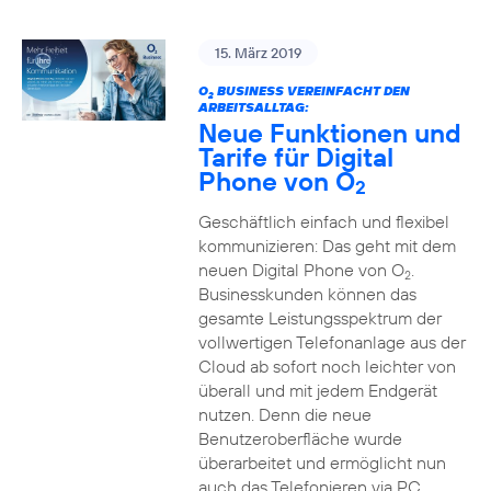
15. März 2019
O
BUSINESS VEREINFACHT DEN
2
ARBEITSALLTAG:
Neue Funktionen und
Tarife für Digital
Phone von O
2
Geschäftlich einfach und flexibel
kommunizieren: Das geht mit dem
neuen Digital Phone von O
.
2
Businesskunden können das
gesamte Leistungsspektrum der
vollwertigen Telefonanlage aus der
Cloud ab sofort noch leichter von
überall und mit jedem Endgerät
nutzen. Denn die neue
Benutzeroberfläche wurde
überarbeitet und ermöglicht nun
auch das Telefonieren via PC,