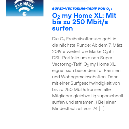
SUPER-VECTORING-TARIF VON O
:
2
O
my Home XL: Mit
2
bis zu 250 Mbit/s
surfen
Die O
Freiheitsoffensive geht in
2
die nächste Runde: Ab dem 7. März
2019 erweitert die Marke O
ihr
2
DSL-Portfolio um einen Super-
Vectoring-Tarif. O
my Home XL
2
eignet sich besonders für Familien
und Wohngemeinschaften. Denn
mit einer Surfgeschwindigkeit von
bis zu 250 Mbit/s können alle
Mitglieder gleichzeitig superschnell
surfen und streamen.1) Bei einer
Mindestlaufzeit von 24 […]