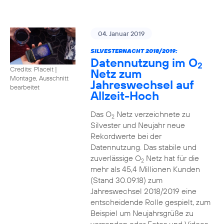
04. Januar 2019
SILVESTERNACHT 2018/2019:
Datennutzung im O
2
Credits: Placeit
|
Netz zum
Montage, Ausschnitt
Jahreswechsel auf
bearbeitet
Allzeit-Hoch
Das O
Netz verzeichnete zu
2
Silvester und Neujahr neue
Rekordwerte bei der
Datennutzung. Das stabile und
zuverlässige O
Netz hat für die
2
mehr als 45,4 Millionen Kunden
(Stand 30.09.18) zum
Jahreswechsel 2018/2019 eine
entscheidende Rolle gespielt, zum
Beispiel um Neujahrsgrüße zu