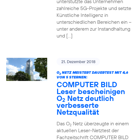
unterstützte das Unternehmen
zahlreiche 5G-Projekte und setzte
Künstliche Intelligenz in
unterschiedlichen Bereichen ein –
unter anderem zur Instandhaltung
und […]
21. Dezember 2018
O
NETZ MEISTERT DAUERTEST MIT 4,6
2
VON 5 STERNEN:
COMPUTER BILD
Leser bescheinigen
O
Netz deutlich
2
verbesserte
Netzqualität
Das O
Netz überzeugte in einem
2
aktuellen Leser-Netztest der
Fachzeitschrift COMPUTER BILD