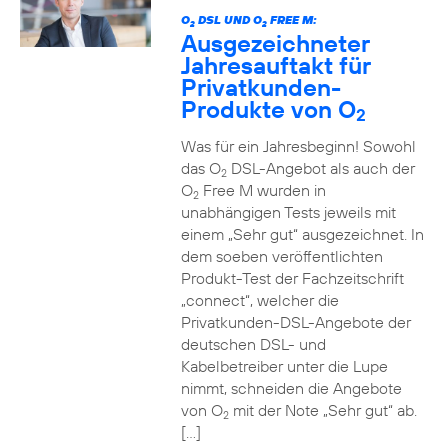
O
DSL UND O
FREE M:
2
2
Ausgezeichneter
Jahresauftakt für
Privatkunden-
Produkte von O
2
Was für ein Jahresbeginn! Sowohl
das O
DSL-Angebot als auch der
2
O
Free M wurden in
2
unabhängigen Tests jeweils mit
einem „Sehr gut“ ausgezeichnet. In
dem soeben veröffentlichten
Produkt-Test der Fachzeitschrift
„connect“, welcher die
Privatkunden-DSL-Angebote der
deutschen DSL- und
Kabelbetreiber unter die Lupe
nimmt, schneiden die Angebote
von O
mit der Note „Sehr gut“ ab.
2
[…]