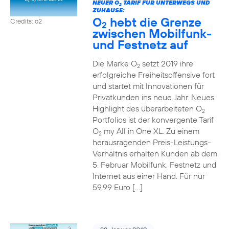
NEUER O
TARIF FÜR UNTERWEGS UND
2
ZUHAUSE:
O
hebt die Grenze
Credits: o2
2
zwischen Mobilfunk-
und Festnetz auf
Die Marke O
setzt 2019 ihre
2
erfolgreiche Freiheitsoffensive fort
und startet mit Innovationen für
Privatkunden ins neue Jahr. Neues
Highlight des überarbeiteten O
2
Portfolios ist der konvergente Tarif
O
my All in One XL. Zu einem
2
herausragenden Preis-Leistungs-
Verhältnis erhalten Kunden ab dem
5. Februar Mobilfunk, Festnetz und
Internet aus einer Hand. Für nur
59,99 Euro […]