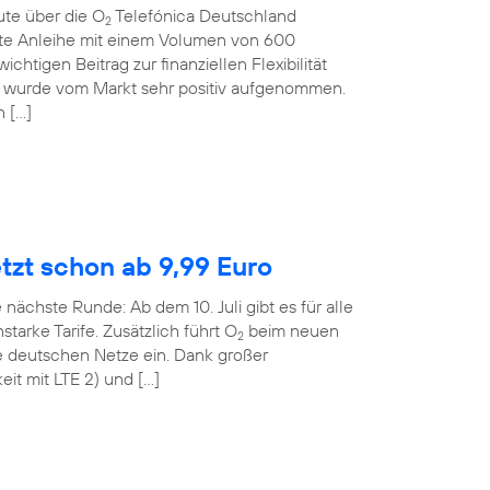
ute über die O
Telefónica Deutschland
2
rte Anleihe mit einem Volumen von 600
ichtigen Beitrag zur finanziellen Flexibilität
 wurde vom Markt sehr positiv aufgenommen.
n […]
etzt schon ab 9,99 Euro
 nächste Runde: Ab dem 10. Juli gibt es für alle
tarke Tarife. Zusätzlich führt O
beim neuen
2
le deutschen Netze ein. Dank großer
it mit LTE 2) und […]