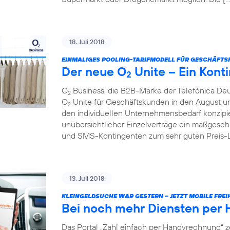
18. Juli 2018
EINMALIGES POOLING-TARIFMODELL FÜR GESCHÄFTS
Der neue O
Unite – Ein Konti
2
O
Business, die B2B-Marke der Telefónica Deu
2
O
Unite für Geschäftskunden in den August und 
2
den individuellen Unternehmensbedarf konzipie
unübersichtlicher Einzelverträge ein maßgesch
und SMS-Kontingenten zum sehr guten Preis-Lei
13. Juli 2018
KLEINGELDSUCHE WAR GESTERN – JETZT MOBILE FREIH
Bei noch mehr Diensten per
Das Portal „Zahl einfach per Handyrechnung“ z