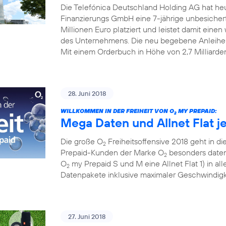
Die Telefónica Deutschland Holding AG hat he
Finanzierungs GmbH eine 7-jährige unbesiche
Millionen Euro platziert und leistet damit einen w
des Unternehmens. Die neu begebene Anleihe
Mit einem Orderbuch in Höhe von 2,7 Milliarde
28. Juni 2018
WILLKOMMEN IN DER FREIHEIT VON O
MY PREPAID:
2
Mega Daten und Allnet Flat j
Die große O
Freiheitsoffensive 2018 geht in die
2
Prepaid-Kunden der Marke O
besonders datens
2
O
my Prepaid S und M eine Allnet Flat 1) in al
2
Datenpakete inklusive maximaler Geschwindigke
27. Juni 2018