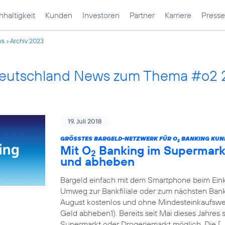
haltigkeit
Kunden
Investoren
Partner
Karriere
Presse
ws
Archiv 2023
Deutschland News zum Thema #o2
19. Juli 2018
GRÖSSTES BARGELD-NETZWERK FÜR O
BANKING KUN
2
Mit O
Banking im Supermarkt
2
und abheben
Bargeld einfach mit dem Smartphone beim Eink
Umweg zur Bankfiliale oder zum nächsten Ban
August kostenlos und ohne Mindesteinkaufswert
Geld abheben1). Bereits seit Mai dieses Jahres
Supermarkt oder Drogeriemarkt möglich. Die […