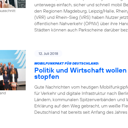
unterwegs einfach, sicher und schnell mobil B
den Regionen Magdeburg, Leipzig/Halle, Rhei
usschnitt
(VRR) und Rhein-Sieg (VRS) haben Nutzer jetzt
öffentlichen Nahverkehr (ÖPNV) über ihre Han
Städten können auch Parkscheine darüber bez
12. Juli 2018
MOBILFUNKPAKT FÜR DEUTSCHLAND:
Politik und Wirtschaft woll
stopfen
Gute Nachrichten vom heutigen Mobilfunkgipf
für Verkehr und digitale Infrastruktur nach Berl
land
Ländern, kommunalen Spitzenverbänden und Wi
Erklärung auf den Weg gebracht, um weiße Fle
Deutschland hat bereits seit Anfang des Jahres