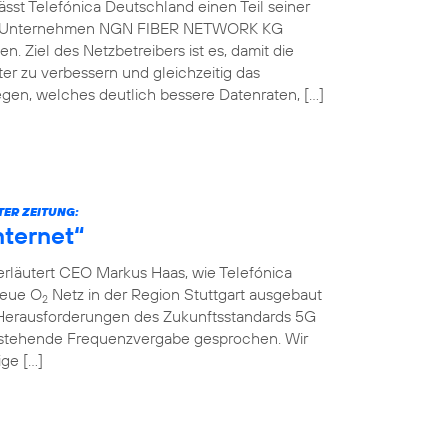
st Telefónica Deutschland einen Teil seiner
che Unternehmen NGN FIBER NETWORK KG
. Ziel des Netzbetreibers ist es, damit die
er zu verbessern und gleichzeitig das
gen, welches deutlich bessere Datenraten, […]
TER ZEITUNG:
nternet“
erläutert CEO Markus Haas, wie Telefónica
neue O
Netz in der Region Stuttgart ausgebaut
2
Herausforderungen des Zukunftsstandards 5G
nstehende Frequenzvergabe gesprochen. Wir
ige […]