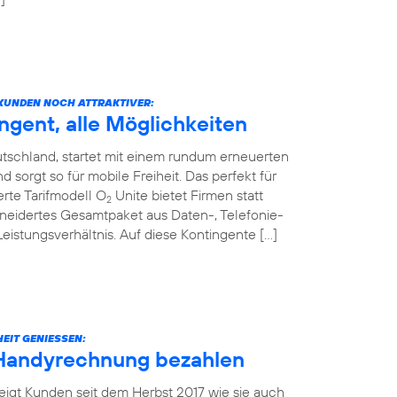
KUNDEN NOCH ATTRAKTIVER:
ngent, alle Möglichkeiten
tschland, startet mit einem rundum erneuerten
sorgt so für mobile Freiheit. Das perfekt für
rte Tarifmodell O
Unite bietet Firmen statt
2
neidertes Gesamtpaket aus Daten-, Telefonie-
stungsverhältnis. Auf diese Kontingente […]
EIT GENIESSEN:
 Handyrechnung bezahlen
eigt Kunden seit dem Herbst 2017 wie sie auch