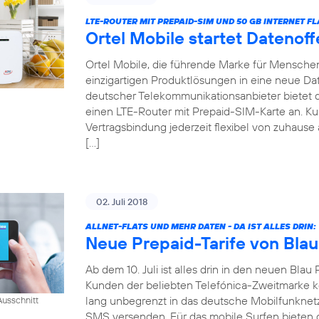
LTE-ROUTER MIT PREPAID-SIM UND 50 GB INTERNET FL
Ortel Mobile startet Datenof
Ortel Mobile, die führende Marke für Menschen 
einzigartigen Produktlösungen in eine neue Date
deutscher Telekommunikationsanbieter bietet
einen LTE-Router mit Prepaid-SIM-Karte an. 
Vertragsbindung jederzeit flexibel von zuhause 
[…]
02. Juli 2018
ALLNET-FLATS UND MEHR DATEN - DA IST ALLES DRIN:
Neue Prepaid-Tarife von Blau
Ab dem 10. Juli ist alles drin in den neuen Blau 
Kunden der beliebten Telefónica-Zweitmarke k
lang unbegrenzt in das deutsche Mobilfunknet
usschnitt
SMS versenden. Für das mobile Surfen bieten di