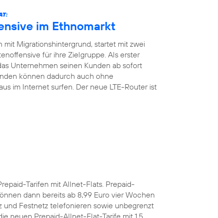
AT:
fensive im Ethnomarkt
mit Migrationshintergrund, startet mit zwei
noffensive für ihre Zielgruppe. Als erster
 das Unternehmen seinen Kunden ab sofort
Kunden können dadurch auch ohne
aus im Internet surfen. Der neue LTE-Router ist
Prepaid-Tarifen mit Allnet-Flats. Prepaid-
önnen dann bereits ab 8,99 Euro vier Wochen
z und Festnetz telefonieren sowie unbegrenzt
e neuen Prepaid-Allnet-Flat-Tarife mit 1,5