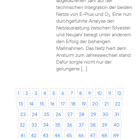
abgelaufenen Jahr auf der
technischen Integration der beiden
Netze von E-Plus und O
. Eine nun
2
durchgeführte Analyse der
Netzauslastung zwischen Silvester
und Neujahr belegt unter anderem
den Erfolg der bisherigen
Maßnahmen. Das Netz hielt dem
Ansturm zum Jahreswechsel stand.
Dafür sorgte nicht nur der
gelungene […]
1
2
3
4
5
6
7
8
9
10
11
12
13
14
15
16
17
18
19
20
21
22
23
24
25
26
27
28
29
30
31
32
33
34
35
36
37
38
39
40
41
42
43
44
45
46
47
48
49