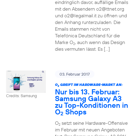
eindringlich davor, auffällige Emails
mit den Absendern o2@ttnet.org
und o2@legalmail.it zu öffnen und
den Anhang runterzuladen. Die
Emails stammen nicht von
Telefónica Deutschland für die
Marke O
, auch wenn das Design
2
dies vermuten lässt. Es […]
03. Februar 2017
O
GREIFT IM HARDWARE-MARKT AN:
2
Nur bis 13. Februar:
Credits: Samsung
Samsung Galaxy A3
zu Top-Konditionen in
O
Shops
2
O
setzt seine Hardware-Offensive
2
im Februar mit neuen Angeboten