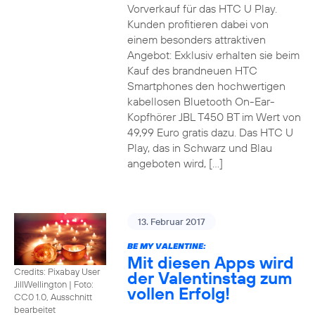
Vorverkauf für das HTC U Play.
Kunden profitieren dabei von
einem besonders attraktiven
Angebot: Exklusiv erhalten sie beim
Kauf des brandneuen HTC
Smartphones den hochwertigen
kabellosen Bluetooth On-Ear-
Kopfhörer JBL T450 BT im Wert von
49,99 Euro gratis dazu. Das HTC U
Play, das in Schwarz und Blau
angeboten wird, […]
13. Februar 2017
BE MY VALENTINE:
Mit diesen Apps wird
Credits: Pixabay User
der Valentinstag zum
JillWellington
|
Foto:
vollen Erfolg!
CC0 1.0, Ausschnitt
bearbeitet