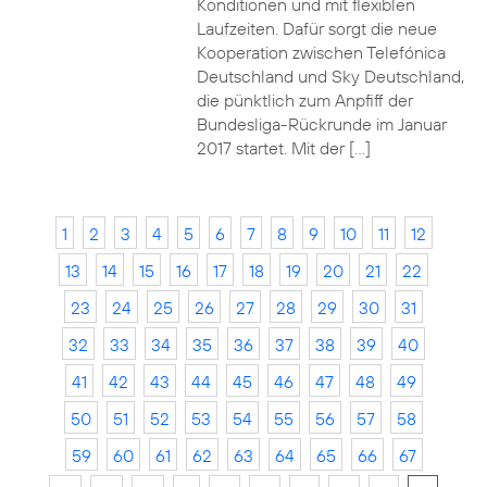
Konditionen und mit flexiblen
Laufzeiten. Dafür sorgt die neue
Kooperation zwischen Telefónica
Deutschland und Sky Deutschland,
die pünktlich zum Anpfiff der
Bundesliga-Rückrunde im Januar
2017 startet. Mit der […]
1
2
3
4
5
6
7
8
9
10
11
12
13
14
15
16
17
18
19
20
21
22
23
24
25
26
27
28
29
30
31
32
33
34
35
36
37
38
39
40
41
42
43
44
45
46
47
48
49
50
51
52
53
54
55
56
57
58
59
60
61
62
63
64
65
66
67