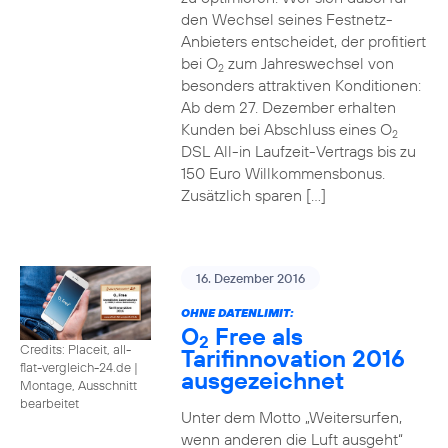
den Wechsel seines Festnetz-
Anbieters entscheidet, der profitiert
bei O
zum Jahreswechsel von
2
besonders attraktiven Konditionen:
Ab dem 27. Dezember erhalten
Kunden bei Abschluss eines O
2
DSL All-in Laufzeit-Vertrags bis zu
150 Euro Willkommensbonus.
Zusätzlich sparen […]
16. Dezember 2016
OHNE DATENLIMIT:
O
Free als
2
Credits: Placeit, all-
Tarifinnovation 2016
flat-vergleich-24.de
|
ausgezeichnet
Montage, Ausschnitt
bearbeitet
Unter dem Motto „Weitersurfen,
wenn anderen die Luft ausgeht“