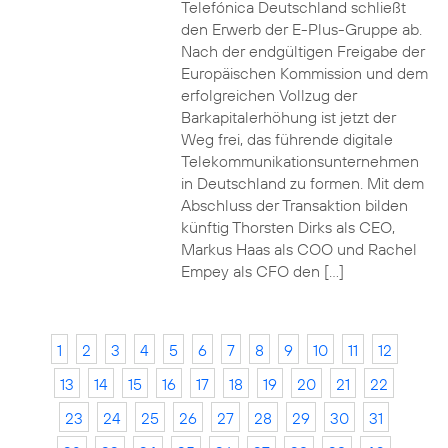
Telefónica Deutschland schließt
den Erwerb der E-Plus-Gruppe ab.
Nach der endgültigen Freigabe der
Europäischen Kommission und dem
erfolgreichen Vollzug der
Barkapitalerhöhung ist jetzt der
Weg frei, das führende digitale
Telekommunikationsunternehmen
in Deutschland zu formen. Mit dem
Abschluss der Transaktion bilden
künftig Thorsten Dirks als CEO,
Markus Haas als COO und Rachel
Empey als CFO den […]
1
2
3
4
5
6
7
8
9
10
11
12
13
14
15
16
17
18
19
20
21
22
23
24
25
26
27
28
29
30
31