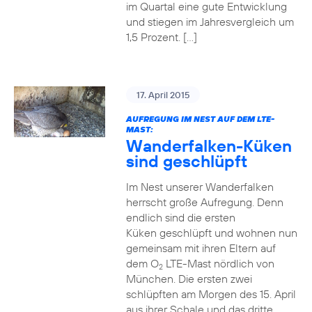
im Quartal eine gute Entwicklung
und stiegen im Jahresvergleich um
1,5 Prozent. […]
17. April 2015
AUFREGUNG IM NEST AUF DEM LTE-
MAST:
Wanderfalken-Küken
sind geschlüpft
Im Nest unserer Wanderfalken
herrscht große Aufregung. Denn
endlich sind die ersten
Küken geschlüpft und wohnen nun
gemeinsam mit ihren Eltern auf
dem O
LTE-Mast nördlich von
2
München. Die ersten zwei
schlüpften am Morgen des 15. April
aus ihrer Schale und das dritte