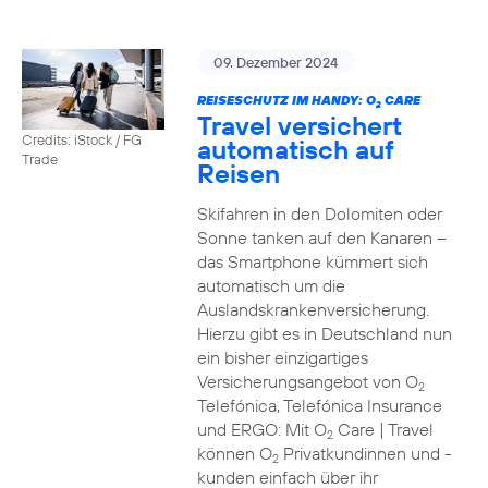
09. Dezember 2024
REISESCHUTZ IM HANDY: O
CARE
2
Travel versichert
Credits: iStock / FG
automatisch auf
Trade
Reisen
Skifahren in den Dolomiten oder
Sonne tanken auf den Kanaren –
das Smartphone kümmert sich
automatisch um die
Auslandskrankenversicherung.
Hierzu gibt es in Deutschland nun
ein bisher einzigartiges
Versicherungsangebot von O
2
Telefónica, Telefónica Insurance
und ERGO: Mit O
Care | Travel
2
können O
Privatkundinnen und -
2
kunden einfach über ihr