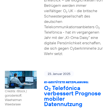
Enkeltrick – die Möglichkeiten von
Betrügern werden immer
vielfältiger. O
UK - die britische
2
Schwestergesellschaft des
deutschen
Telekommunikationsanbieters O
2
Telefónica - hat im vergangenen
Jahr mit der „KI-Oma Daisy“ eine
digitale Persönlichkeit erschaffen,
die sich gegen Cyberkriminelle zur
Wehr setzt.
23. Januar 2025
KI-GESTÜTZTE NETZPLANUNG:
O
Telefónica
2
Credits: iStock /
verbessert Prognose
gorodenkoff,
mobiler
Waehatman
Datennutzung
Waedarase