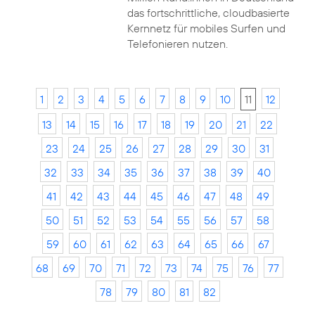
das fortschrittliche, cloudbasierte
Kernnetz für mobiles Surfen und
Telefonieren nutzen.
1
2
3
4
5
6
7
8
9
10
11
12
13
14
15
16
17
18
19
20
21
22
23
24
25
26
27
28
29
30
31
32
33
34
35
36
37
38
39
40
41
42
43
44
45
46
47
48
49
50
51
52
53
54
55
56
57
58
59
60
61
62
63
64
65
66
67
68
69
70
71
72
73
74
75
76
77
78
79
80
81
82