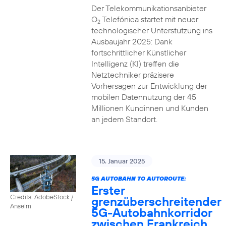
Der Telekommunikationsanbieter
O
Telefónica startet mit neuer
2
technologischer Unterstützung ins
Ausbaujahr 2025: Dank
fortschrittlicher Künstlicher
Intelligenz (KI) treffen die
Netztechniker präzisere
Vorhersagen zur Entwicklung der
mobilen Datennutzung der 45
Millionen Kundinnen und Kunden
an jedem Standort.
15. Januar 2025
5G AUTOBAHN TO AUTOROUTE:
Erster
Credits: AdobeStock /
grenzüberschreitender
Anselm
5G-Autobahnkorridor
zwischen Frankreich