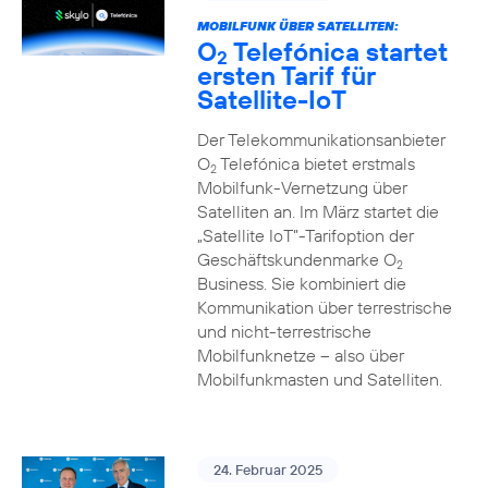
MOBILFUNK ÜBER SATELLITEN:
O
Telefónica startet
2
ersten Tarif für
Satellite-IoT
Der Telekommunikationsanbieter
O
Telefónica bietet erstmals
2
Mobilfunk-Vernetzung über
Satelliten an. Im März startet die
„Satellite IoT”-Tarifoption der
Geschäftskundenmarke O
2
Business. Sie kombiniert die
Kommunikation über terrestrische
und nicht-terrestrische
Mobilfunknetze – also über
Mobilfunkmasten und Satelliten.
24. Februar 2025