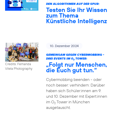
DEN ALGORITHMEN AUF DER SPUR:
Testen Sie Ihr Wissen
zum Thema
Künstliche Intelligenz
10. Dezember 2024
GEMEINSAM GEGEN CYBERMOBBING -
DREI EVENTS IM O
TOWER:
2
„Folgt nur Menschen,
Credits: Fernanda
die Euch gut tun.“
Vilela Photography
Cybermobbing beenden - oder
noch besser: verhindern: Darüber
haben sich Schüler:innen am 9.
und 10. Dezember mit Expert:innen
im O
Tower in München
2
ausgetauscht.