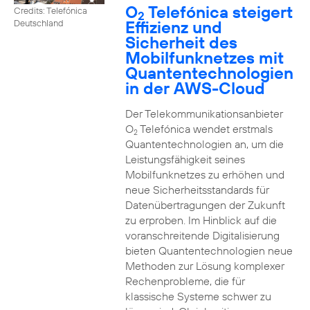
O
Telefónica steigert
Credits: Telefónica
2
Effizienz und
Deutschland
Sicherheit des
Mobilfunknetzes mit
Quantentechnologien
in der AWS-Cloud
Der Telekommunikationsanbieter
O
Telefónica wendet erstmals
2
Quantentechnologien an, um die
Leistungsfähigkeit seines
Mobilfunknetzes zu erhöhen und
neue Sicherheitsstandards für
Datenübertragungen der Zukunft
zu erproben. Im Hinblick auf die
voranschreitende Digitalisierung
bieten Quantentechnologien neue
Methoden zur Lösung komplexer
Rechenprobleme, die für
klassische Systeme schwer zu