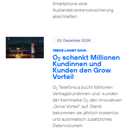
Smartphone eine
Auslandskrankenversicherung
abschließen.
05. Dezember 2024
TREUE LOHNT SICH:
O
schenkt Millionen
2
Kundinnen und
Kunden den Grow
Vorteil
O
Telefónica bucht Millionen
2
Vertragskundinnen und -kunden
der Kernmarke O
den innovativen
2
„Grow Vorteil“ auf. Damit
bekommen sie jährlich kostenlos
und automatisch zusätzliches
Datenvolumen.