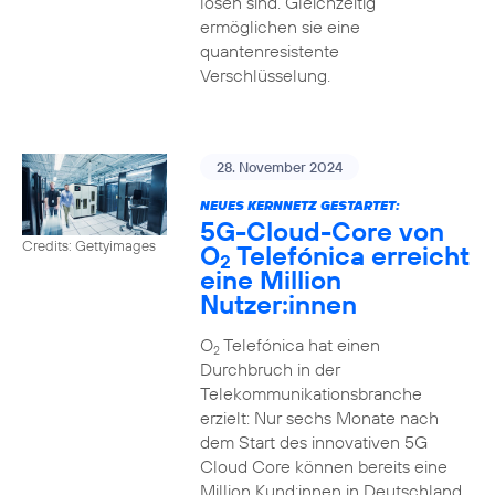
lösen sind. Gleichzeitig
ermöglichen sie eine
quantenresistente
Verschlüsselung.
28. November 2024
NEUES KERNNETZ GESTARTET:
5G-Cloud-Core von
Credits: Gettyimages
O
Telefónica erreicht
2
eine Million
Nutzer:innen
O
Telefónica hat einen
2
Durchbruch in der
Telekommunikationsbranche
erzielt: Nur sechs Monate nach
dem Start des innovativen 5G
Cloud Core können bereits eine
Million Kund:innen in Deutschland