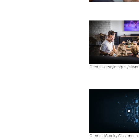
Credits: gettyimages / skyn
Credits: iStock / Chor muan