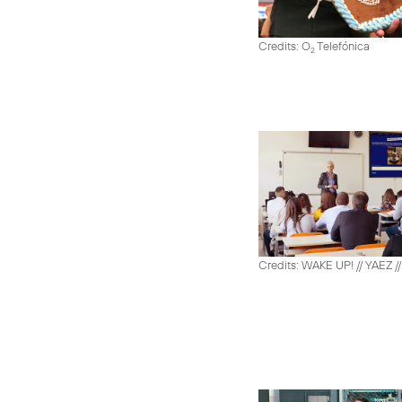
Credits: O
Telefónica
2
Credits: WAKE UP! // YAEZ /