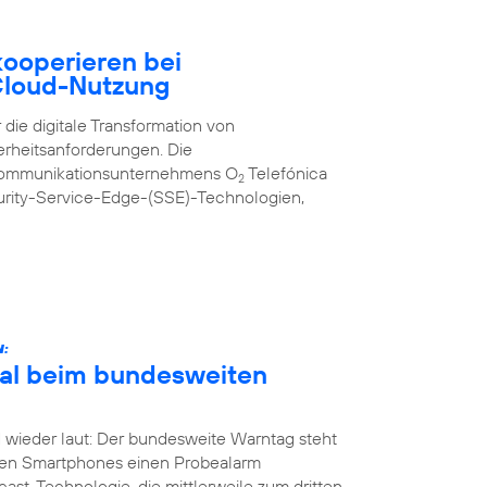
ooperieren bei
 Cloud-Nutzung
 die digitale Transformation von
erheitsanforderungen. Die
kommunikationsunternehmens O
Telefónica
2
urity-Service-Edge-(SSE)-Technologien,
N:
Mal beim bundesweiten
 wieder laut: Der bundesweite Warntag steht
nen Smartphones einen Probealarm
st-Technologie, die mittlerweile zum dritten