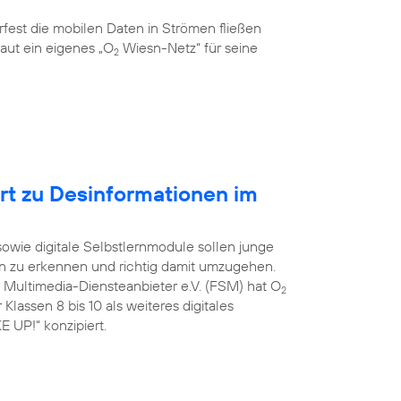
rfest die mobilen Daten in Strömen fließen
aut ein eigenes „O
Wiesn-Netz“ für seine
2
ert zu Desinformationen im
 sowie digitale Selbstlernmodule sollen junge
on zu erkennen und richtig damit umzugehen.
e Multimedia-Diensteanbieter e.V. (FSM) hat O
2
Klassen 8 bis 10 als weiteres digitales
 UP!“ konzipiert.