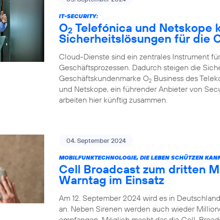
IT-SECURITY:
O
Telefónica und Netskope k
2
Sicherheitslösungen für die
Cloud-Dienste sind ein zentrales Instrument für
Geschäftsprozessen. Dadurch steigen die Sich
Geschäftskundenmarke O
Business des Tele
2
und Netskope, ein führender Anbieter von Sec
arbeiten hier künftig zusammen.
04. September 2024
MOBILFUNKTECHNOLOGIE, DIE LEBEN SCHÜTZEN KAN
Cell Broadcast zum dritten 
Warntag im Einsatz
Am 12. September 2024 wird es in Deutschland
an. Neben Sirenen werden auch wieder Millio
empfangen. Möglich macht das die Cell-Broadca