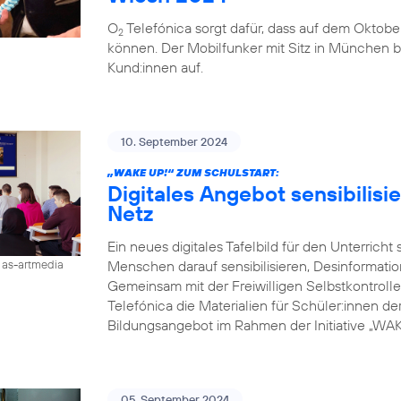
O
Telefónica sorgt dafür, dass auf dem Oktobe
2
können. Der Mobilfunker mit Sitz in München b
Kund:innen auf.
10. September 2024
„WAKE UP!“ ZUM SCHULSTART:
Digitales Angebot sensibilisi
Netz
Ein neues digitales Tafelbild für den Unterricht
Menschen darauf sensibilisieren, Desinformati
/ as-artmedia
Gemeinsam mit der Freiwilligen Selbstkontroll
Telefónica die Materialien für Schüler:innen der 
Bildungsangebot im Rahmen der Initiative „WAKE
05. September 2024