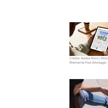
Credits: Adobe Stock / Moix
Rheinische Post (Montage)