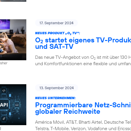
17. September 2024
NEUES PRODUKT „O
TV“:
2
O
startet eigenes TV-Produkt
2
und SAT-TV
Das neue TV-Angebot von O
ist mit über 130
2
und Komfortfunktionen eine flexible und umfan
esher
13. September 2024
NEUES UNTERNEHMEN:
Programmierbare Netz-Schnitt
globaler Reichweite
América Móvil, AT&T, Bharti Airtel, Deutsche Tel
Telstra, T-Mobile, Verizon, Vodafone und Eri
g