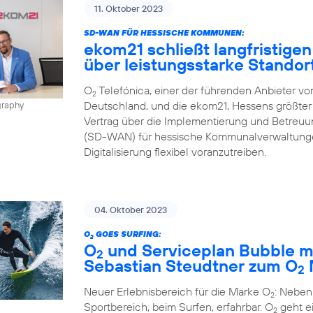
11. Oktober 2023
SD-WAN FÜR HESSISCHE KOMMUNEN:
ekom21 schließt langfristigen
über leistungsstarke Stando
O
Telefónica, einer der führenden Anbieter v
2
Deutschland, und die ekom21, Hessens größter 
graphy
Vertrag über die Implementierung und Betreu
(SD-WAN) für hessische Kommunalverwaltungen
Digitalisierung flexibel voranzutreiben.
04. Oktober 2023
O
GOES SURFING:
2
O
und Serviceplan Bubble m
2
Sebastian Steudtner zum O
2
Neuer Erlebnisbereich für die Marke O
: Neben
2
Sportbereich, beim Surfen, erfahrbar. O
geht ei
2