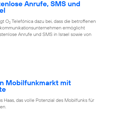
tenlose Anrufe, SMS und
el
ägt O
Telefónica dazu bei, dass die betroffenen
2
ekommunikations­unternehmen ermöglicht
stenlose Anrufe und SMS in Israel sowie von
n Mobilfunkmarkt mit
te
s Haas, das volle Potenzial des Mobilfunks für
en.