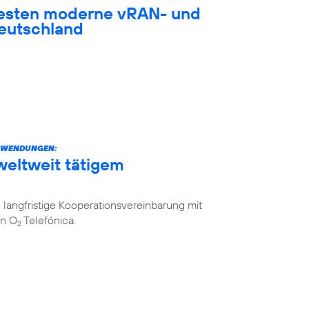
testen moderne vRAN- und
eutschland
ANWENDUNGEN:
weltweit tätigem
langfristige Kooperationsvereinbarung mit
on O
Telefónica.
2