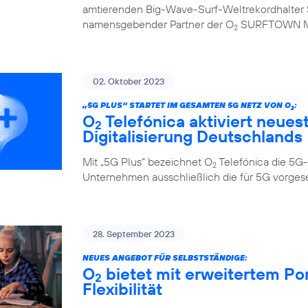
amtierenden Big-Wave-Surf-Weltrekordhalter S
namensgebender Partner der O
SURFTOWN 
2
02. Oktober 2023
„5G PLUS“ STARTET IM GESAMTEN 5G NETZ VON O
:
2
O
Telefónica aktiviert neues
2
Digitalisierung Deutschlands
Mit „5G Plus“ bezeichnet O
Telefónica die 5G-
2
Unternehmen ausschließlich die für 5G vorge
28. September 2023
NEUES ANGEBOT FÜR SELBSTSTÄNDIGE:
O
bietet mit erweitertem Po
2
Flexibilität