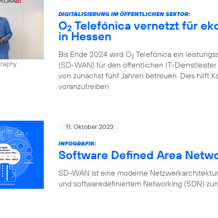
DIGITALISIERUNG IM ÖFFENTLICHEN SEKTOR:
O
Telefónica vernetzt für e
2
in Hessen
Bis Ende 2024 wird O
Telefónica ein leistung
2
(SD-WAN) für den öffentlichen IT-Dienstleiste
graphy
von zunächst fünf Jahren betreuen. Dies hilft K
voranzutreiben.
11. Oktober 2023
INFOGRAFIK:
Software Defined Area Netw
SD-WAN ist eine moderne Netzwerkarchitektur,
und softwaredefiniertem Networking (SDN) zun