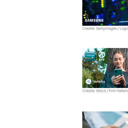
Credits: Gettyimages / Log
Credits: iStock / Finn Hafe