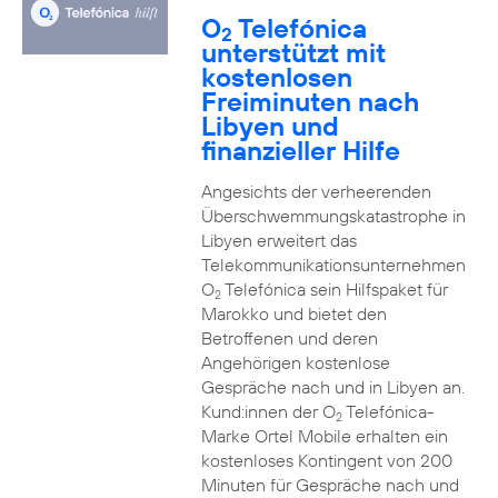
O
Telefónica
2
unterstützt mit
kostenlosen
Freiminuten nach
Libyen und
finanzieller Hilfe
Angesichts der verheerenden
Überschwemmungskatastrophe in
Libyen erweitert das
Telekommunikationsunternehmen
O
Telefónica sein Hilfspaket für
2
Marokko und bietet den
Betroffenen und deren
Angehörigen kostenlose
Gespräche nach und in Libyen an.
Kund:innen der O
Telefónica-
2
Marke Ortel Mobile erhalten ein
kostenloses Kontingent von 200
Minuten für Gespräche nach und