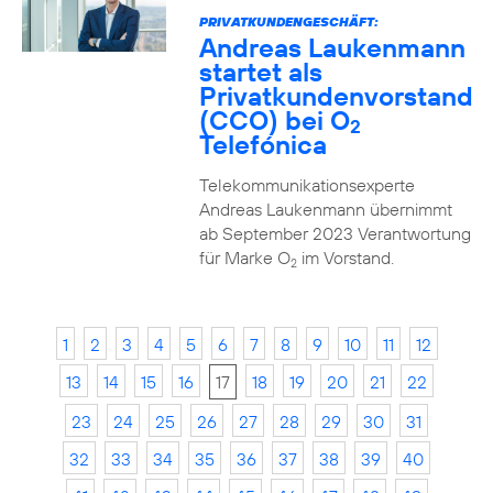
PRIVATKUNDENGESCHÄFT:
Andreas Laukenmann
startet als
Privatkundenvorstand
(CCO) bei O
2
Telefónica
Telekommunikationsexperte
Andreas Laukenmann übernimmt
ab September 2023 Verantwortung
für Marke O
im Vorstand.
2
1
2
3
4
5
6
7
8
9
10
11
12
13
14
15
16
17
18
19
20
21
22
23
24
25
26
27
28
29
30
31
32
33
34
35
36
37
38
39
40