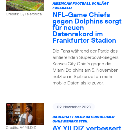
AMERICAN FOOTBALL SCHLÄGT
FUSSBALL:
NFL-Game Chiefs
Credits: O
Telefónica
2
gegen Dolphins sorgt
für neuen
Datenrekord im
Frankfurter Stadion
Die Fans während der Partie des
amtierenden Superbowl-Siegers
Kansas City Chiefs gegen die
Miami Dolphins am 5. November
nutzten in Spitzenzeiten mehr
mobile Daten als je zuvor.
02. November 2023
DAUERHAFT MEHR DATENVOLUMEN
OHNE MEHRKOSTEN:
AY YILDIZ verbessert
Credits: AY YILDIZ