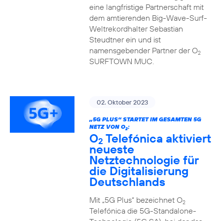
eine langfristige Partnerschaft mit
dem amtierenden Big-Wave-Surf-
Weltrekordhalter Sebastian
Steudtner ein und ist
namensgebender Partner der O
2
SURFTOWN MUC.
02. Oktober 2023
„5G PLUS“ STARTET IM GESAMTEN 5G
NETZ VON O
:
2
O
Telefónica aktiviert
2
neueste
Netztechnologie für
die Digitalisierung
Deutschlands
Mit „5G Plus“ bezeichnet O
2
Telefónica die 5G-Standalone-