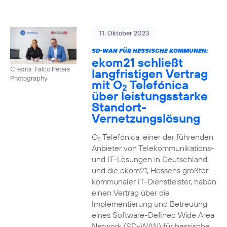
11. Oktober 2023
SD-WAN FÜR HESSISCHE KOMMUNEN:
ekom21 schließt
Credits: Falco Peters
langfristigen Vertrag
Photography
mit O
Telefónica
2
über leistungsstarke
Standort-
Vernetzungslösung
O
Telefónica, einer der führenden
2
Anbieter von Telekommunikations-
und IT-Lösungen in Deutschland,
und die ekom21, Hessens größter
kommunaler IT-Dienstleister, haben
einen Vertrag über die
Implementierung und Betreuung
eines Software-Defined Wide Area
Network (SD-WAN) für hessische