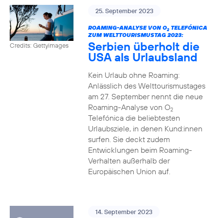
25. September 2023
ROAMING-ANALYSE VON O
TELEFÓNICA
2
ZUM WELTTOURISMUSTAG 2023:
Serbien überholt die
Credits: Gettyimages
USA als Urlaubsland
Kein Urlaub ohne Roaming:
Anlässlich des Welttourismustages
am 27. September nennt die neue
Roaming-Analyse von O
2
Telefónica die beliebtesten
Urlaubsziele, in denen Kund:innen
surfen. Sie deckt zudem
Entwicklungen beim Roaming-
Verhalten außerhalb der
Europäischen Union auf.
14. September 2023