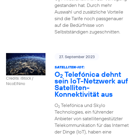
2
gestanden hat. Durch mehr
Auswahl und zusätzliche Vorteile
sind die Tarife noch passgenauer
auf die Bedürfnisse von
Selbstständigen zugeschnitten.
27. September 2023
SATELLITEN-IOT:
O
Telefónica dehnt
2
Credits: iStock /
sein IoT-Netzwerk auf
NicoElNino
Satelliten-
Konnektivität aus
O
Telefónica und Skylo
2
Technologies, ein führender
Anbieter von satellitengestützter
Telekommunikation für das Internet
der Dinge (IoT), haben eine