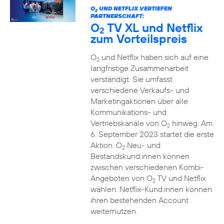
O
UND NETFLIX VERTIEFEN
2
PARTNERSCHAFT:
O
TV XL und Netflix
2
zum Vorteilspreis
O
und Netflix haben sich auf eine
2
langfristige Zusammenarbeit
verständigt. Sie umfasst
verschiedene Verkaufs- und
Marketingaktionen über alle
Kommunikations- und
Vertriebskanäle von O
hinweg. Am
2
6. September 2023 startet die erste
Aktion. O
Neu- und
2
Bestandskund:innen können
zwischen verschiedenen Kombi-
Angeboten von O
TV und Netflix
2
wählen. Netflix-Kund:innen können
ihren bestehenden Account
weiternutzen.