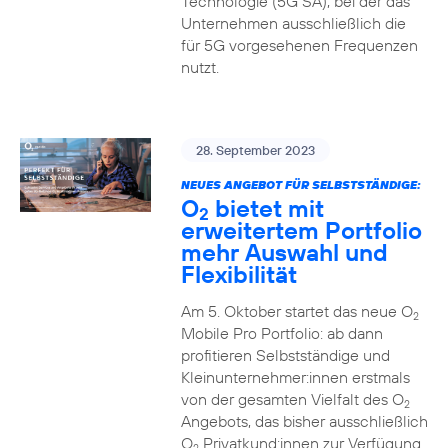
Technologie (5G SA), bei der das
Unternehmen ausschließlich die
für 5G vorgesehenen Frequenzen
nutzt.
28. September 2023
NEUES ANGEBOT FÜR SELBSTSTÄNDIGE:
O
bietet mit
2
erweitertem Portfolio
mehr Auswahl und
Flexibilität
Am 5. Oktober startet das neue O
2
Mobile Pro Portfolio: ab dann
profitieren Selbstständige und
Kleinunternehmer:innen erstmals
von der gesamten Vielfalt des O
2
Angebots, das bisher ausschließlich
O
Privatkund:innen zur Verfügung