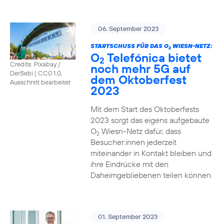
06. September 2023
STARTSCHUSS FÜR DAS O
WIESN-NETZ:
2
O
Telefónica bietet
2
Credits: Pixabay /
noch mehr 5G auf
DerSebi
|
CC0 1.0,
dem Oktoberfest
Ausschnitt bearbeitet
2023
Mit dem Start des Oktoberfests
2023 sorgt das eigens aufgebaute
O
Wiesn-Netz dafür, dass
2
Besucher:innen jederzeit
miteinander in Kontakt bleiben und
ihre Eindrücke mit den
Daheimgebliebenen teilen können.
01. September 2023