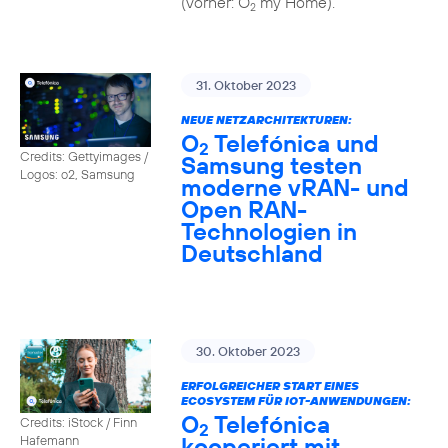
(vorher: O
my Home).
2
31. Oktober 2023
NEUE NETZARCHITEKTUREN:
O
Telefónica und
2
Credits: Gettyimages /
Samsung testen
Logos: o2, Samsung
moderne vRAN- und
Open RAN-
Technologien in
Deutschland
30. Oktober 2023
ERFOLGREICHER START EINES
ECOSYSTEM FÜR IOT-ANWENDUNGEN:
O
Telefónica
Credits: iStock / Finn
2
kooperiert mit
Hafemann