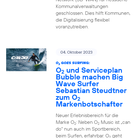
Kommunalverwaltungen
geschlossen. Dies hilft Kommunen,
die Digitalisierung flexibel
voranzutreiben.
04. Oktober 2023
O
GOES SURFING:
2
O
und Serviceplan
2
Bubble machen Big
Wave Surfer
Sebastian Steudtner
zum O
2
Markenbotschafter
Neuer Erlebnisbereich für die
Marke O
: Neben O
Music ist „can
2
2
do“ nun auch im Sportbereich,
beim Surfen, erfahrbar. O
geht
2