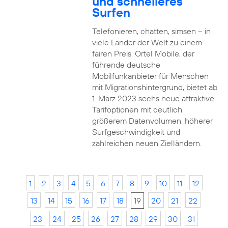
und schnelleres
Surfen
Telefonieren, chatten, simsen – in
viele Länder der Welt zu einem
fairen Preis. Ortel Mobile, der
führende deutsche
Mobilfunkanbieter für Menschen
mit Migrationshintergrund, bietet ab
1. März 2023 sechs neue attraktive
Tarifoptionen mit deutlich
größerem Datenvolumen, höherer
Surfgeschwindigkeit und
zahlreichen neuen Zielländern.
1
2
3
4
5
6
7
8
9
10
11
12
13
14
15
16
17
18
19
20
21
22
23
24
25
26
27
28
29
30
31