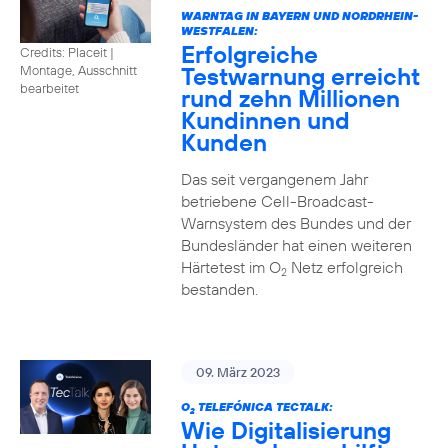
WARNTAG IN BAYERN UND NORDRHEIN-
WESTFALEN:
Erfolgreiche
Credits: Placeit |
Testwarnung erreicht
Montage, Ausschnitt
bearbeitet
rund zehn Millionen
Kundinnen und
Kunden
Das seit vergangenem Jahr
betriebene Cell-Broadcast-
Warnsystem des Bundes und der
Bundesländer hat einen weiteren
Härtetest im O
Netz erfolgreich
2
bestanden.
09. März 2023
O
TELEFÓNICA TECTALK:
2
Wie Digitalisierung