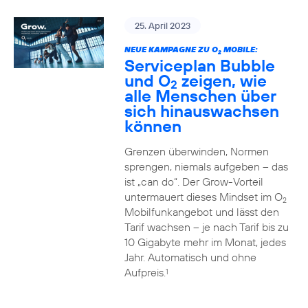
25. April 2023
NEUE KAMPAGNE ZU O
MOBILE:
2
Serviceplan Bubble
und O
zeigen, wie
2
alle Menschen über
sich hinauswachsen
können
Grenzen überwinden, Normen
sprengen, niemals aufgeben – das
ist „can do“. Der Grow-Vorteil
untermauert dieses Mindset im O
2
Mobilfunkangebot und lässt den
Tarif wachsen – je nach Tarif bis zu
10 Gigabyte mehr im Monat, jedes
Jahr. Automatisch und ohne
Aufpreis.
1