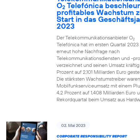
O
Telefónica beschleun
2
profitables Wachstum 
Start in das Geschäftsj
2023
Der Telekommunikationsanbieter O
2
Telefónica hat im ersten Quartal 2023
erneut hohe Nachfrage nach
Telekommunikationsdiensten und -pr
verzeichnet und seinen Umsatz kräfti
Prozent auf 2,101 Milliarden Euro gestei
Die stärksten Wachstumstreiber waren
Mobilfunkserviceumsatz mit einem Pl
4,2 Prozent auf 1,408 Milliarden Euro 
Rekordquartal beim Umsatz aus Hardw
02. Mai 2023
CORPORATE RESPONSIBILITY REPORT