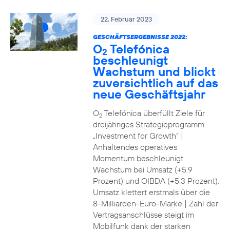
22. Februar 2023
GESCHÄFTSERGEBNISSE 2022:
O
Telefónica
2
beschleunigt
Wachstum und blickt
zuversichtlich auf das
neue Geschäftsjahr
O
Telefónica überfüllt Ziele für
2
dreijähriges Strategieprogramm
„Investment for Growth“ |
Anhaltendes operatives
Momentum beschleunigt
Wachstum bei Umsatz (+5.9
Prozent) und OIBDA (+5,3 Prozent).
Umsatz klettert erstmals über die
8-Milliarden-Euro-Marke | Zahl der
Vertragsanschlüsse steigt im
Mobilfunk dank der starken