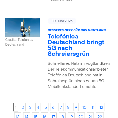
30. Juni 2026
BESSERES NETZ FÜR DAS VOGTLAND
Telefónica
Credits: Telefónica
Deutschland bringt
Deutschland
5G nach
Schreiersgrün
Schnelleres Netz im Vogtlandkreis:
Der Telekommunikationsanbieter
Telefónica Deutschland hat in
Schreiersgrün einen neuen 5G-
Mobilfunkstandort errichtet
1
2
3
4
5
6
7
8
9
10
11
12
13
14
15
16
17
18
19
20
21
22