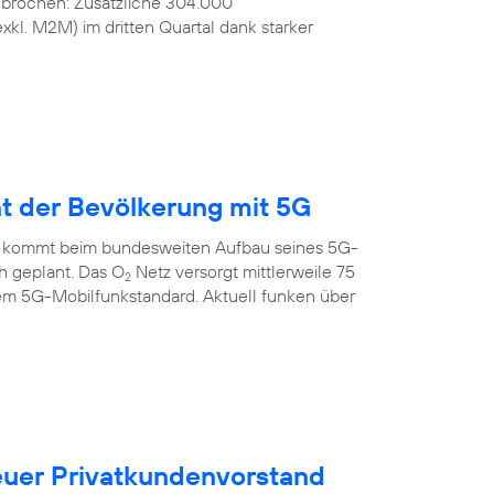
ebrochen: Zusätzliche 304.000
kl. M2M) im dritten Quartal dank starker
nt der Bevölkerung mit 5G
 kommt beim bundesweiten Aufbau seines 5G-
ch geplant. Das O
Netz versorgt mittlerweile 75
2
em 5G-Mobilfunkstandard. Aktuell funken über
uer Privatkundenvorstand