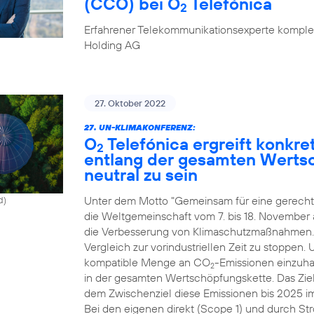
(CCO) bei O
Telefónica
2
Erfahrener Telekommunikationsexperte komplet
Holding AG
27. Oktober 2022
27. UN-KLIMAKONFERENZ:
O
Telefónica ergreift konk
2
entlang der gesamten Werts
neutral zu sein
Unter dem Motto "Gemeinsam für eine gerechte
d)
die Weltgemeinschaft vom 7. bis 18. November
die Verbesserung von Klimaschutzmaßnahmen. Zi
Vergleich zur vorindustriellen Zeit zu stoppen.
kompatible Menge an CO
-Emissionen einzuhal
2
in der gesamten Wertschöpfungskette. Das Ziel
dem Zwischenziel diese Emissionen bis 2025 i
Bei den eigenen direkt (Scope 1) und durch St