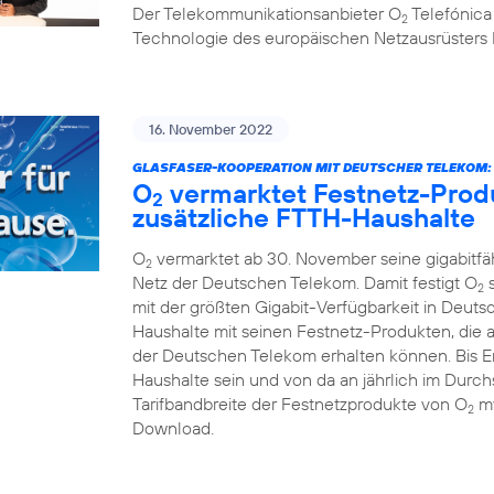
Der Telekommunikationsanbieter O
Telefónica
2
Technologie des europäischen Netzausrüsters 
16. November 2022
GLASFASER-KOOPERATION MIT DEUTSCHER TELEKOM:
O
vermarktet Festnetz-Produ
2
zusätzliche FTTH-Haushalte
O
vermarktet ab 30. November seine gigabitf
2
Netz der Deutschen Telekom. Damit festigt O
s
2
mit der größten Gigabit-Verfügbarkeit in Deuts
Haushalte mit seinen Festnetz-Produkten, die 
der Deutschen Telekom erhalten können. Bis En
Haushalte sein und von da an jährlich im Durchs
Tarifbandbreite der Festnetzprodukte von O
my
2
Download.