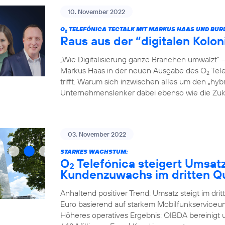
10. November 2022
O
TELEFÓNICA TECTALK MIT MARKUS HAAS UND BUR
2
Raus aus der “digitalen Kolo
„Wie Digitalisierung ganze Branchen umwälzt“
Markus Haas in der neuen Ausgabe des O
Tele
2
trifft. Warum sich inzwischen alles um den „hyb
Unternehmenslenker dabei ebenso wie die Zukun
03. November 2022
STARKES WACHSTUM:
O
Telefónica steigert Umsat
2
Kundenzuwachs im dritten Qu
Anhaltend positiver Trend: Umsatz steigt im dri
Euro basierend auf starkem Mobilfunkserviceum
Höheres operatives Ergebnis: OIBDA bereinigt