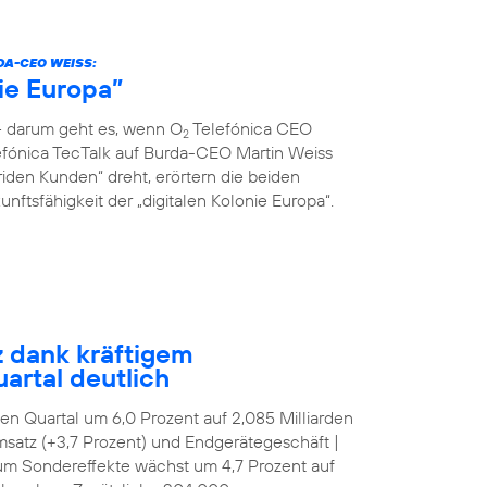
DA-CEO WEISS:
nie Europa”
 – darum geht es, wenn O
Telefónica CEO
2
fónica TecTalk auf Burda-CEO Martin Weiss
riden Kunden“ dreht, erörtern die beiden
ftsfähigkeit der „digitalen Kolonie Europa“.
z dank kräftigem
artal deutlich
tten Quartal um 6,0 Prozent auf 2,085 Milliarden
satz (+3,7 Prozent) und Endgerätegeschäft |
 um Sondereffekte wächst um 4,7 Prozent auf