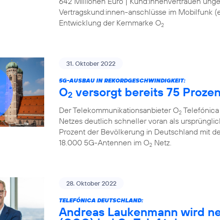
642 Millionen Euro | Kund:innenvertrauen ung
Vertragskund:innen-anschlüsse im Mobilfunk (ex
Entwicklung der Kernmarke O
2
31. Oktober 2022
5G-AUSBAU IN REKORDGESCHWINDIGKEIT:
O
versorgt bereits 75 Proze
2
Der Telekommunikationsanbieter O
Telefónica
2
Netzes deutlich schneller voran als ursprüngli
Prozent der Bevölkerung in Deutschland mit d
18.000 5G-Antennen im O
Netz.
2
28. Oktober 2022
TELEFÓNICA DEUTSCHLAND:
Andreas Laukenmann wird ne