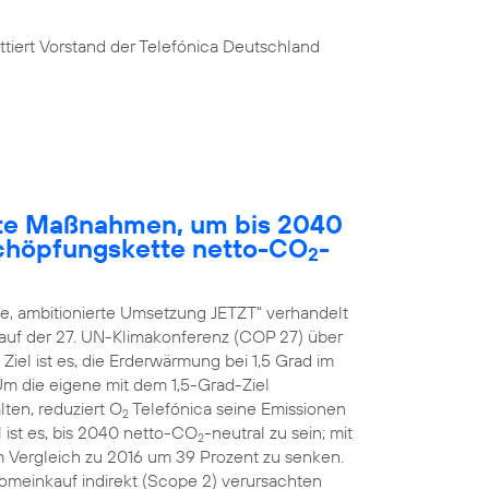
tiert Vorstand der Telefónica Deutschland
rete Maßnahmen, um bis 2040
chöpfungskette netto-CO
-
2
, ambitionierte Umsetzung JETZT" verhandelt
 auf der 27. UN-Klimakonferenz (COP 27) über
el ist es, die Erderwärmung bei 1,5 Grad im
 Um die eigene mit dem 1,5-Grad-Ziel
ten, reduziert O
Telefónica seine Emissionen
2
 ist es, bis 2040 netto-CO
-neutral zu sein; mit
2
m Vergleich zu 2016 um 39 Prozent zu senken.
romeinkauf indirekt (Scope 2) verursachten