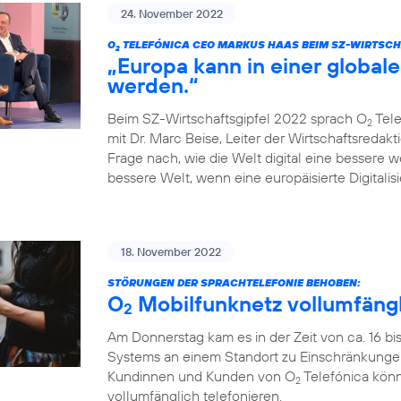
24. November 2022
O
TELEFÓNICA CEO MARKUS HAAS BEIM SZ-WIRTSCH
2
„Europa kann in einer globale
werden.“
Beim SZ-Wirtschaftsgipfel 2022 sprach O
Tele
2
mit Dr. Marc Beise, Leiter der Wirtschaftsredak
Frage nach, wie die Welt digital eine bessere 
bessere Welt, wenn eine europäisierte Digitalisi
18. November 2022
STÖRUNGEN DER SPRACHTELEFONIE BEHOBEN:
O
Mobilfunknetz vollumfängl
2
Am Donnerstag kam es in der Zeit von ca. 16 bi
Systems an einem Standort zu Einschränkungen
Kundinnen und Kunden von O
Telefónica könn
2
vollumfänglich telefonieren.