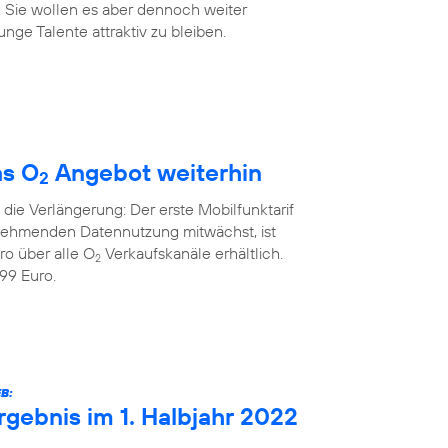
. Sie wollen es aber dennoch weiter
nge Talente attraktiv zu bleiben.
as O
Angebot weiterhin
2
die Verlängerung: Der erste Mobilfunktarif
unehmenden Datennutzung mitwächst, ist
ro über alle O
Verkaufskanäle erhältlich.
2
99 Euro.
B:
rgebnis im 1. Halbjahr 2022