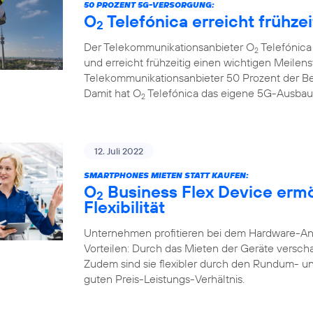
50 PROZENT 5G-VERSORGUNG:
O
Telefónica erreicht frühze
2
Der Telekommunikationsanbieter O
Telefónica
2
und erreicht frühzeitig einen wichtigen Meilenst
Telekommunikationsanbieter 50 Prozent der B
Damit hat O
Telefónica das eigene 5G-Ausbauzi
2
12. Juli 2022
SMARTPHONES MIETEN STATT KAUFEN:
O
Business Flex Device erm
2
Flexibilität
Unternehmen profitieren bei dem Hardware-A
Vorteilen: Durch das Mieten der Geräte verschaf
Zudem sind sie flexibler durch den Rundum- u
guten Preis-Leistungs-Verhältnis.