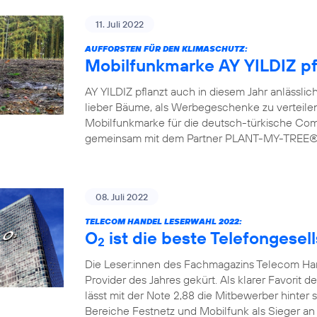
11. Juli 2022
AUFFORSTEN FÜR DEN KLIMASCHUTZ:
Mobilfunkmarke AY YILDIZ pf
AY YILDIZ pflanzt auch in diesem Jahr anlässlic
lieber Bäume, als Werbegeschenke zu verteilen.
Mobilfunkmarke für die deutsch-türkische Commu
gemeinsam mit dem Partner PLANT-MY-TREE® bi
08. Juli 2022
TELECOM HANDEL LESERWAHL 2022:
O
ist die beste Telefongesel
2
Die Leser:innen des Fachmagazins Telecom H
Provider des Jahres gekürt. Als klarer Favorit d
lässt mit der Note 2,88 die Mitbewerber hinter 
Bereiche Festnetz und Mobilfunk als Sieger an