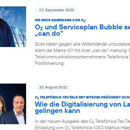
07. September 2022
DIE NEUE KAMPAGNE VON O
:
2
O
und Serviceplan Bubble set
2
„can do“
Gute Ideen gegen alle Widerstände umzusetze
steht die Marke O? mit ihrer „can do“-Haltung. 
Telekommunikationsunternehmens Telefónica D
Positionierung.
23. August 2022
O
TELEFÓNICA TECTALK MIT BITKOM-PRÄSIDENT ACH
2
Wie die Digitalisierung von L
gelingen kann
In der neuen Ausgabe des O
Telefónica TecTal
2
Einladung von O
Telefónica-CEO Markus Haas
2