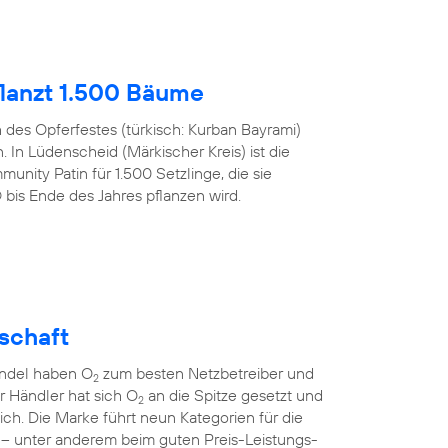
lanzt 1.500 Bäume
h des Opferfestes (türkisch: Kurban Bayrami)
 In Lüdenscheid (Märkischer Kreis) ist die
nity Patin für 1.500 Setzlinge, die sie
s Ende des Jahres pflanzen wird.
lschaft
andel haben O
zum besten Netzbetreiber und
2
er Händler hat sich O
an die Spitze gesetzt und
2
sich. Die Marke führt neun Kategorien für die
 – unter anderem beim guten Preis-Leistungs-