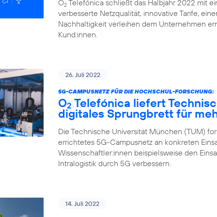
O
Telefónica schließt das Halbjahr 2022 mit ei
2
verbesserte Netzqualität, innovative Tarife, ei
Nachhaltigkeit verleihen dem Unternehmen ern
Kund:innen.
26. Juli 2022
5G-CAMPUSNETZ FÜR DIE HOCHSCHUL-FORSCHUNG:
O
Telefónica liefert Technis
2
digitales Sprungbrett für me
Die Technische Universität München (TUM) fors
errichtetes 5G-Campusnetz an konkreten Einsa
Wissenschaftler:innen beispielsweise den Eins
Intralogistik durch 5G verbessern.
14. Juli 2022