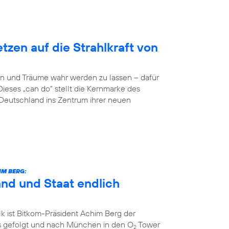
zen auf die Strahlkraft von
n und Träume wahr werden zu lassen – dafür
Dieses „can do“ stellt die Kernmarke des
eutschland ins Zentrum ihrer neuen
IM BERG:
and und Staat endlich
k ist Bitkom-Präsident Achim Berg der
 gefolgt und nach München in den O
Tower
2