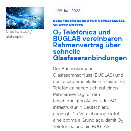
09. Juni 2022
GLASFASERAUSBAU FÜR VERBESSERTES
5G-NETZ NUTZEN:
O
Telefónica und
Credits: istock /
2
BUGLAS vereinbaren
alphaspirit
Rahmenvertrag über
schnelle
Glasfaseranbindungen
Der Bundesverband
Glasfaseranschluss (BUGLAS) und
der Telekommunikationsanbieter O
2
Telefónica haben sich auf einen
Rahmenvertrag für den
beschleunigten Ausbau der 5G-
Infrastruktur in Deutschland
geeinigt. Die Vereinbarung bietet
eine optimale Grundlage, damit O
2
Telefónica und die BUGLAS-