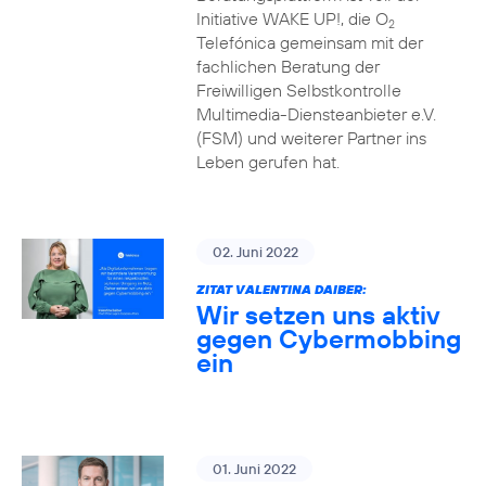
Initiative WAKE UP!, die O
2
Telefónica gemeinsam mit der
fachlichen Beratung der
Freiwilligen Selbstkontrolle
Multimedia-Diensteanbieter e.V.
(FSM) und weiterer Partner ins
Leben gerufen hat.
02. Juni 2022
ZITAT VALENTINA DAIBER:
Wir setzen uns aktiv
gegen Cybermobbing
ein
01. Juni 2022