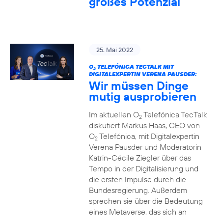
großes Potenzial
25. Mai 2022
O
TELEFÓNICA TECTALK MIT
2
DIGITALEXPERTIN VERENA PAUSDER:
Wir müssen Dinge
mutig ausprobieren
Im aktuellen O
Telefónica TecTalk
2
diskutiert Markus Haas, CEO von
O
Telefónica, mit Digitalexpertin
2
Verena Pausder und Moderatorin
Katrin-Cécile Ziegler über das
Tempo in der Digitalisierung und
die ersten Impulse durch die
Bundesregierung. Außerdem
sprechen sie über die Bedeutung
eines Metaverse, das sich an