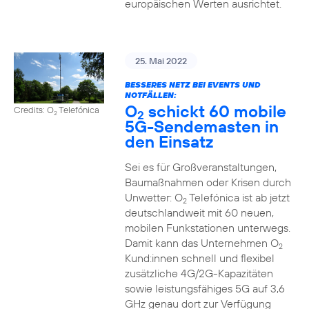
europäischen Werten ausrichtet.
25. Mai 2022
BESSERES NETZ BEI EVENTS UND
NOTFÄLLEN:
O
schickt 60 mobile
Credits: O
Telefónica
2
2
5G-Sendemasten in
den Einsatz
Sei es für Großveranstaltungen,
Baumaßnahmen oder Krisen durch
Unwetter: O
Telefónica ist ab jetzt
2
deutschlandweit mit 60 neuen,
mobilen Funkstationen unterwegs.
Damit kann das Unternehmen O
2
Kund:innen schnell und flexibel
zusätzliche 4G/2G-Kapazitäten
sowie leistungsfähiges 5G auf 3,6
GHz genau dort zur Verfügung