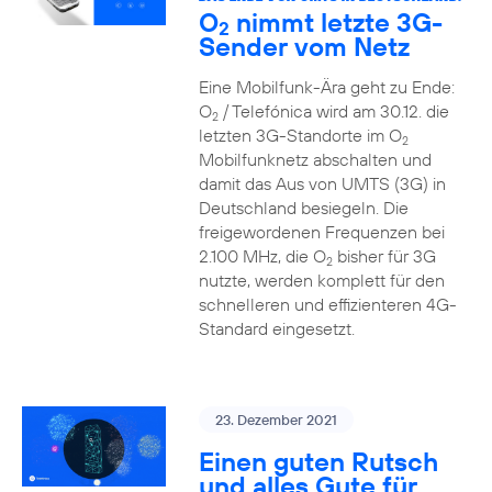
O
nimmt letzte 3G-
2
Sender vom Netz
Eine Mobilfunk-Ära geht zu Ende:
O
/ Telefónica wird am 30.12. die
2
letzten 3G-Standorte im O
2
Mobilfunknetz abschalten und
damit das Aus von UMTS (3G) in
Deutschland besiegeln. Die
freigewordenen Frequenzen bei
2.100 MHz, die O
bisher für 3G
2
nutzte, werden komplett für den
schnelleren und effizienteren 4G-
Standard eingesetzt.
23. Dezember 2021
Einen guten Rutsch
und alles Gute für