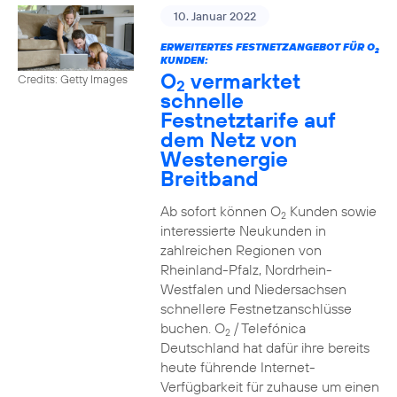
10. Januar 2022
ERWEITERTES FESTNETZANGEBOT FÜR O
2
KUNDEN:
O
vermarktet
Credits: Getty Images
2
schnelle
Festnetztarife auf
dem Netz von
Westenergie
Breitband
Ab sofort können O
Kunden sowie
2
interessierte Neukunden in
zahlreichen Regionen von
Rheinland-Pfalz, Nordrhein-
Westfalen und Niedersachsen
schnellere Festnetzanschlüsse
buchen. O
/ Telefónica
2
Deutschland hat dafür ihre bereits
heute führende Internet-
Verfügbarkeit für zuhause um einen