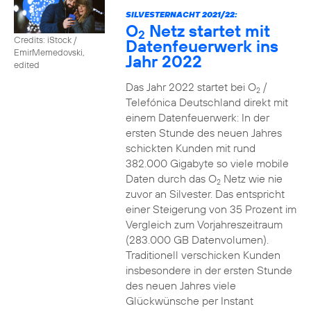
SILVESTERNACHT 2021/22:
O
Netz startet mit
2
Credits: iStock /
Datenfeuerwerk ins
EmirMemedovski,
Jahr 2022
edited
Das Jahr 2022 startet bei O
/
2
Telefónica Deutschland direkt mit
einem Datenfeuerwerk: In der
ersten Stunde des neuen Jahres
schickten Kunden mit rund
382.000 Gigabyte so viele mobile
Daten durch das O
Netz wie nie
2
zuvor an Silvester. Das entspricht
einer Steigerung von 35 Prozent im
Vergleich zum Vorjahreszeitraum
(283.000 GB Datenvolumen).
Traditionell verschicken Kunden
insbesondere in der ersten Stunde
des neuen Jahres viele
Glückwünsche per Instant