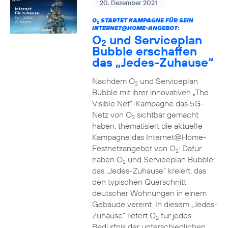
20. Dezember 2021
O
STARTET KAMPAGNE FÜR SEIN
2
INTERNET@HOME-ANGEBOT:
O
und Serviceplan
2
Bubble erschaffen
das „Jedes-Zuhause“
Nachdem O
und Serviceplan
2
Bubble mit ihrer innovativen „The
Visible Net“-Kampagne das 5G-
Netz von O
sichtbar gemacht
2
haben, thematisiert die aktuelle
Kampagne das Internet@Home-
Festnetzangebot von O
: Dafür
2
haben O
und Serviceplan Bubble
2
das „Jedes-Zuhause“ kreiert, das
den typischen Querschnitt
deutscher Wohnungen in einem
Gebäude vereint. In diesem „Jedes-
Zuhause” liefert O
für jedes
2
Bedürfnis der unterschiedlichen