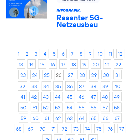
INFOGRAFIK:
Rasanter 5G-
Netzausbau
1
2
3
4
5
6
7
8
9
10
11
12
13
14
15
16
17
18
19
20
21
22
23
24
25
26
27
28
29
30
31
32
33
34
35
36
37
38
39
40
41
42
43
44
45
46
47
48
49
50
51
52
53
54
55
56
57
58
59
60
61
62
63
64
65
66
67
68
69
70
71
72
73
74
75
76
77
78
79
80
81
82