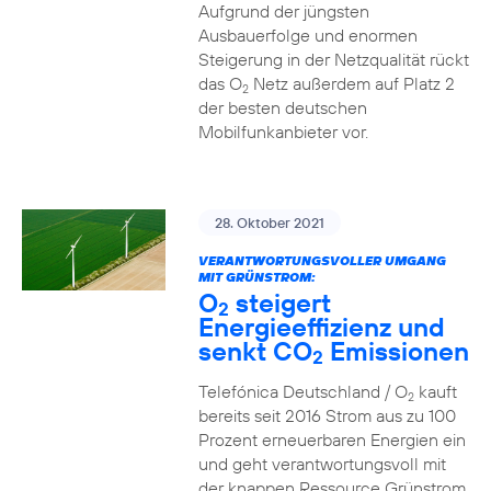
Aufgrund der jüngsten
Ausbauerfolge und enormen
Steigerung in der Netzqualität rückt
das O
Netz außerdem auf Platz 2
2
der besten deutschen
Mobilfunkanbieter vor.
28. Oktober 2021
VERANTWORTUNGSVOLLER UMGANG
MIT GRÜNSTROM:
O
steigert
2
Energieeffizienz und
senkt CO
Emissionen
2
Telefónica Deutschland / O
kauft
2
bereits seit 2016 Strom aus zu 100
Prozent erneuerbaren Energien ein
und geht verantwortungsvoll mit
der knappen Ressource Grünstrom