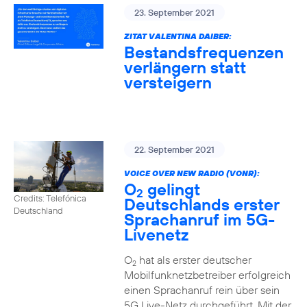
23. September 2021
ZITAT VALENTINA DAIBER:
Bestandsfrequenzen
verlängern statt
versteigern
22. September 2021
VOICE OVER NEW RADIO (VONR):
O
gelingt
2
Credits: Telefónica
Deutschlands erster
Deutschland
Sprachanruf im 5G-
Livenetz
O
hat als erster deutscher
2
Mobilfunknetzbetreiber erfolgreich
einen Sprachanruf rein über sein
5G Live-Netz durchgeführt. Mit der