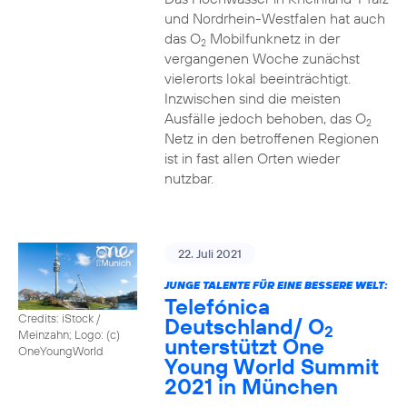
und Nordrhein-Westfalen hat auch
das O
Mobilfunknetz in der
2
vergangenen Woche zunächst
vielerorts lokal beeinträchtigt.
Inzwischen sind die meisten
Ausfälle jedoch behoben, das O
2
Netz in den betroffenen Regionen
ist in fast allen Orten wieder
nutzbar.
22. Juli 2021
JUNGE TALENTE FÜR EINE BESSERE WELT:
Telefónica
Credits: iStock /
Deutschland/ O
2
Meinzahn; Logo: (c)
unterstützt One
OneYoungWorld
Young World Summit
2021 in München