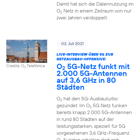
Damit hat sich die Datennutzung im
O
Netz in einem Zeitraum von nur
2
zwei Jahren verdoppelt.
02. Juli 2021
LIVE-INTERVIEW ÜBER 5G ZUR
NETZAUSBAU-OFFENSIVE:
O
5G-Netz funkt mit
Credits: O
Telefónica
2
2
2.000 5G-Antennen
auf 3,6 GHz in 80
Städten
O
hat den 5G-Ausbauturbo
2
gezündet: Im O
5G Netz funken
2
bereits knapp 2.000 5G-Antennen
in rund 80 Städten auf der
leistungsstarken, speziell für 5G
vorgesehenen 3,6 GHz-Frequenz.
O
Kunden erhalten dadurch