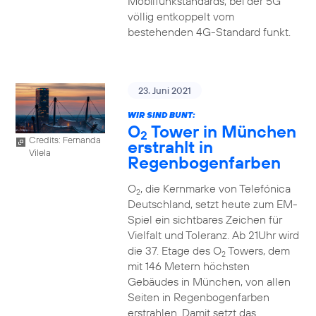
Mobilfunkstandards, bei der 5G
völlig entkoppelt vom
bestehenden 4G-Standard funkt.
23. Juni 2021
WIR SIND BUNT:
O
Tower in München
2
Credits: Fernanda
erstrahlt in
Vilela
Regenbogenfarben
O
, die Kernmarke von Telefónica
2
Deutschland, setzt heute zum EM-
Spiel ein sichtbares Zeichen für
Vielfalt und Toleranz. Ab 21Uhr wird
die 37. Etage des O
Towers, dem
2
mit 146 Metern höchsten
Gebäudes in München, von allen
Seiten in Regenbogenfarben
erstrahlen. Damit setzt das