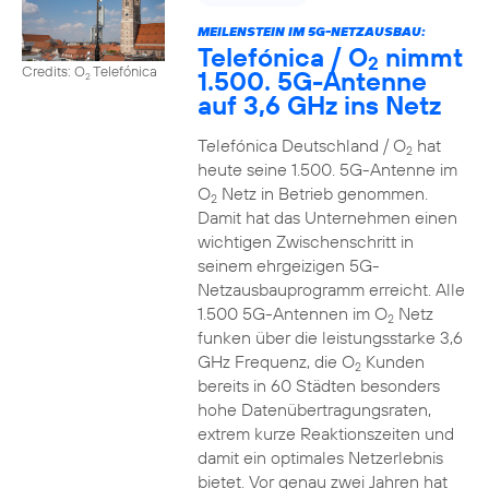
MEILENSTEIN IM 5G-NETZAUSBAU:
Telefónica / O
nimmt
2
Credits: O
Telefónica
1.500. 5G-Antenne
2
auf 3,6 GHz ins Netz
Telefónica Deutschland / O
hat
2
heute seine 1.500. 5G-Antenne im
O
Netz in Betrieb genommen.
2
Damit hat das Unternehmen einen
wichtigen Zwischenschritt in
seinem ehrgeizigen 5G-
Netzausbauprogramm erreicht. Alle
1.500 5G-Antennen im O
Netz
2
funken über die leistungsstarke 3,6
GHz Frequenz, die O
Kunden
2
bereits in 60 Städten besonders
hohe Datenübertragungsraten,
extrem kurze Reaktionszeiten und
damit ein optimales Netzerlebnis
bietet. Vor genau zwei Jahren hat