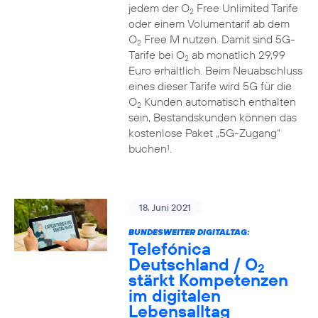
jedem der O
Free Unlimited Tarife
2
oder einem Volumentarif ab dem
O
Free M nutzen. Damit sind 5G-
2
Tarife bei O
ab monatlich 29,99
2
Euro erhältlich. Beim Neuabschluss
eines dieser Tarife wird 5G für die
O
Kunden automatisch enthalten
2
sein, Bestandskunden können das
kostenlose Paket „5G-Zugang“
buchen
.
1
18. Juni 2021
BUNDESWEITER DIGITALTAG:
Telefónica
Deutschland / O
2
stärkt Kompetenzen
im digitalen
Lebensalltag