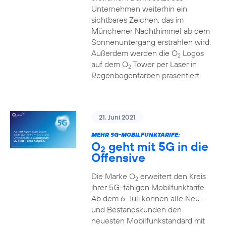
Unternehmen weiterhin ein
sichtbares Zeichen, das im
Münchener Nachthimmel ab dem
Sonnenuntergang erstrahlen wird.
Außerdem werden die O
Logos
2
auf dem O
Tower per Laser in
2
Regenbogenfarben präsentiert.
21. Juni 2021
MEHR 5G-MOBILFUNKTARIFE:
O
geht mit 5G in die
2
Offensive
Die Marke O
erweitert den Kreis
2
ihrer 5G-fähigen Mobilfunktarife.
Ab dem 6. Juli können alle Neu-
und Bestandskunden den
neuesten Mobilfunkstandard mit