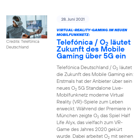
28. Juni 2021
VIRTUAL-REALITY-GAMING IM NEUEN
MOBILFUNKNETZ:
Telefónica / O
läutet
Credits: Telefónica
2
Zukunft des Mobile
Deutschland
Gaming über 5G ein
Telefónica Deutschland / O
läutet
2
die Zukunft des Mobile Gaming ein:
Erstmals hat der Anbieter über sein
neues O
5G Standalone Live-
2
Mobilfunknetz moderne Virtual
Reality (VR)-Spiele zum Leben
erweckt. Während der Premiere in
München zeigte O
das Spiel Half
2
Life Alyx, das vielfach zum VR-
Game des Jahres 2020 gekürt
wurde. Dabei arbeitet O
mit seinen
2