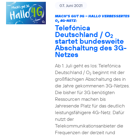
07. Juni 2021
MACH’S GUT 3G – HALLO VERBESSERTES
O
4G-NETZ:
2
Telefónica
Deutschland / O
2
startet bundesweite
Abschaltung des 3G-
Netzes
Ab 1. Juli geht es los: Telefónica
Deutschland / O
beginnt mit der
2
großflächigen Abschaltung des in
die Jahre gekommenen 3G-Netzes.
Die bisher für 3G benötigten
Ressourcen machen bis
Jahresende Platz für das deutlich
leistungsfähigere 4G-Netz. Dafür
nutzt der
Telekommunikationsanbieter die
Frequenzen der derzeit rund