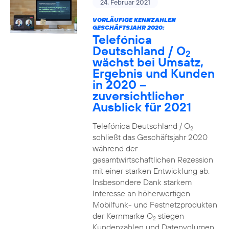
24. Februar 2021
VORLÄUFIGE KENNZAHLEN
GESCHÄFTSJAHR 2020:
Telefónica
Deutschland / O
2
wächst bei Umsatz,
Ergebnis und Kunden
in 2020 –
zuversichtlicher
Ausblick für 2021
Telefónica Deutschland / O
2
schließt das Geschäftsjahr 2020
während der
gesamtwirtschaftlichen Rezession
mit einer starken Entwicklung ab.
Insbesondere Dank starkem
Interesse an höherwertigen
Mobilfunk- und Festnetzprodukten
der Kernmarke O
stiegen
2
Kundenzahlen und Datenvolumen