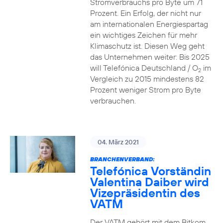
Stromverbrauchs pro Byte um 71
Prozent. Ein Erfolg, der nicht nur
am internationalen Energiespartag
ein wichtiges Zeichen für mehr
Klimaschutz ist. Diesen Weg geht
das Unternehmen weiter: Bis 2025
will Telefónica Deutschland / O
im
2
Vergleich zu 2015 mindestens 82
Prozent weniger Strom pro Byte
verbrauchen.
04. März 2021
BRANCHENVERBAND:
Telefónica Vorständin
Valentina Daiber wird
Vizepräsidentin des
VATM
Der VATM gehört mit dem Bitkom