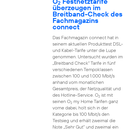
O
Festnetztarife
2
überzeugen im
Breitband-Check des
Fachmagazins
connect
Das Fachmagazin connect hat in
seinem aktuellen Produkttest DSL-
und Kabel-Tarife unter die Lupe
genommen. Untersucht wurden im
„Breitband Check“ Tarife in fünf
verschiedenen Tempoklassen
zwischen 100 und 1.000 Mbit/s
anhand vom monatlichen
Gesamtpreis, der Netzqualität und
des Hotline-Service. O
ist mit
2
seinen O
my Home Tarifen ganz
2
vorne dabei, holt sich in der
Kategorie bis 100 Mbit/s den
Testsieg und erhält zweimal die
Note „Sehr Gut“ und zweimal ein