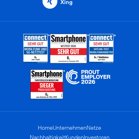
Xing
Home
Unternehmen
Netze
Nachhaltigkeit
Kunden
Investoren