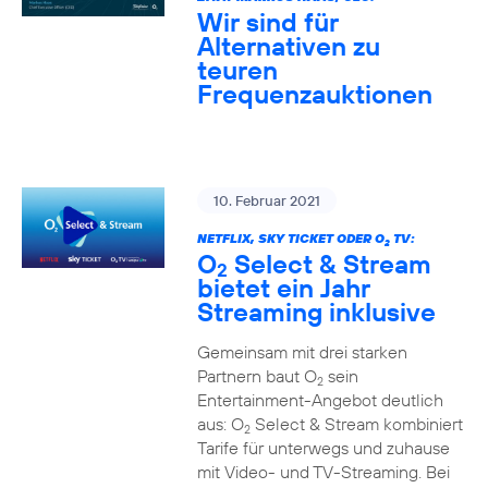
Wir sind für
Alternativen zu
teuren
Frequenzauktionen
10. Februar 2021
NETFLIX, SKY TICKET ODER O
TV:
2
O
Select & Stream
2
bietet ein Jahr
Streaming inklusive
Gemeinsam mit drei starken
Partnern baut O
sein
2
Entertainment-Angebot deutlich
aus: O
Select & Stream kombiniert
2
Tarife für unterwegs und zuhause
mit Video- und TV-Streaming. Bei