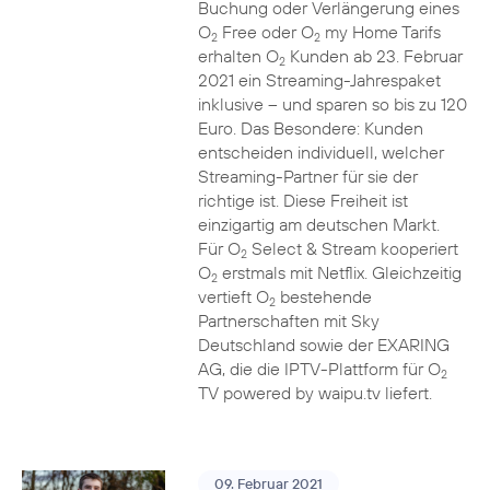
Buchung oder Verlängerung eines
O
Free oder O
my Home Tarifs
2
2
erhalten O
Kunden ab 23. Februar
2
2021 ein Streaming-Jahrespaket
inklusive – und sparen so bis zu 120
Euro. Das Besondere: Kunden
entscheiden individuell, welcher
Streaming-Partner für sie der
richtige ist. Diese Freiheit ist
einzigartig am deutschen Markt.
Für O
Select & Stream kooperiert
2
O
erstmals mit Netflix. Gleichzeitig
2
vertieft O
bestehende
2
Partnerschaften mit Sky
Deutschland sowie der EXARING
AG, die die IPTV-Plattform für O
2
TV powered by waipu.tv liefert.
09. Februar 2021