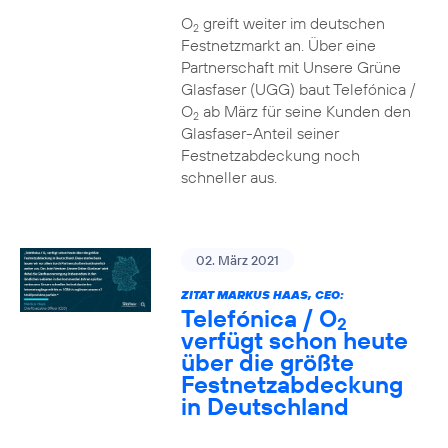
O
greift weiter im deutschen
2
Festnetzmarkt an. Über eine
Partnerschaft mit Unsere Grüne
Glasfaser (UGG) baut Telefónica /
O
ab März für seine Kunden den
2
Glasfaser-Anteil seiner
Festnetzabdeckung noch
schneller aus.
02. März 2021
ZITAT MARKUS HAAS, CEO:
Telefónica / O
2
verfügt schon heute
über die größte
Festnetzabdeckung
in Deutschland