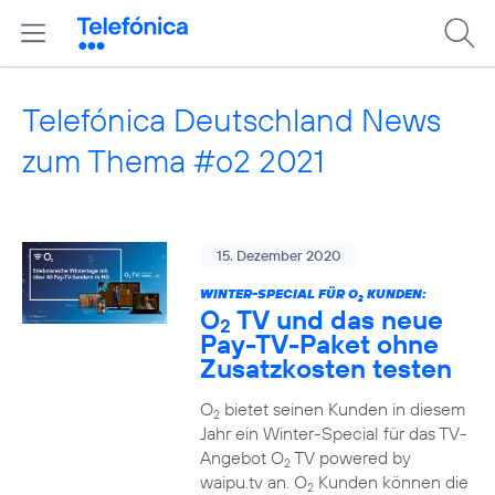
Telefónica Deutschland News
zum Thema #o2 2021
15. Dezember 2020
WINTER-SPECIAL FÜR O
KUNDEN:
2
O
TV und das neue
2
Pay-TV-Paket ohne
Zusatzkosten testen
O
bietet seinen Kunden in diesem
2
Jahr ein Winter-Special für das TV-
Angebot O
TV powered by
2
waipu.tv an. O
Kunden können die
2