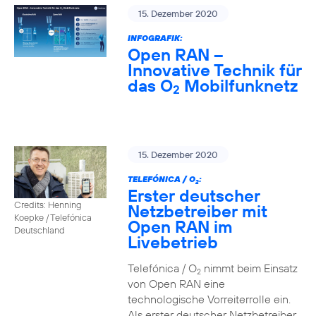
15. Dezember 2020
INFOGRAFIK:
Open RAN –
Innovative Technik für
das O
Mobilfunknetz
2
15. Dezember 2020
TELEFÓNICA / O
:
2
Erster deutscher
Credits: Henning
Netzbetreiber mit
Koepke / Telefónica
Open RAN im
Deutschland
Livebetrieb
Telefónica / O
nimmt beim Einsatz
2
von Open RAN eine
technologische Vorreiterrolle ein.
Als erster deutscher Netzbetreiber