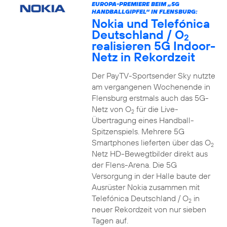
EUROPA-PREMIERE BEIM „5G
HANDBALLGIPFEL“ IN FLENSBURG:
Nokia und Telefónica
Deutschland / O
2
realisieren 5G Indoor-
Netz in Rekordzeit
Der PayTV-Sportsender Sky nutzte
am vergangenen Wochenende in
Flensburg erstmals auch das 5G-
Netz von O
für die Live-
2
Übertragung eines Handball-
Spitzenspiels. Mehrere 5G
Smartphones lieferten über das O
2
Netz HD-Bewegtbilder direkt aus
der Flens-Arena. Die 5G
Versorgung in der Halle baute der
Ausrüster Nokia zusammen mit
Telefónica Deutschland / O
in
2
neuer Rekordzeit von nur sieben
Tagen auf.