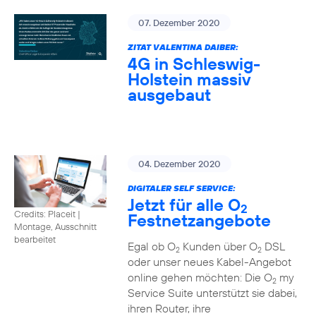
07. Dezember 2020
ZITAT VALENTINA DAIBER:
4G in Schleswig-
Holstein massiv
ausgebaut
04. Dezember 2020
DIGITALER SELF SERVICE:
Jetzt für alle O
2
Credits: Placeit
|
Festnetzangebote
Montage, Ausschnitt
bearbeitet
Egal ob O
Kunden über O
DSL
2
2
oder unser neues Kabel-Angebot
online gehen möchten: Die O
my
2
Service Suite unterstützt sie dabei,
ihren Router, ihre