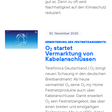
gut so. Denn zu oft wird
Nachhaltigkeit auf den Klimaschutz
reduziert.
30. November 2020
ERWEITERUNG DES FESTNETZANGEBOTS:
O
startet
2
Vermarktung von
Kabelanschlüssen
Telefónica Deutschland / O
bringt
2
neuen Schwung in den deutschen
Breitbandmarkt: Ab heute
vermarktet O
seine O
my Home
2
2
Festnetzprodukte auch über
Kabelanschlüsse. Damit erweitert
O
sein Festnetzangebot, das über
2
einen breiten und einzigartigen