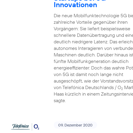
Innovationen
Die neue Mobilfunktechnologie 5G bi
zahlreiche Vorteile gegenüber ihren
Vorgängern: Sie liefert beispielsweise
schnellere Datenübertragung und ein
deutlich niedrigere Latenz. Das erleich
autonomes Interagieren von verbund
Maschinen deutlich. Darüber hinaus ist
fünfte Mobilfunkgeneration deutlich
energieeffizienter. Doch das wahre Pot
von 5G ist damit noch lange nicht
ausgeschöpft, wie der Vorstandsvorsi
von Telefónica Deutschlands / O
Mar
2
Haas kürzlich in einem Zeitungsinterv
sagte.
09. Dezember 2020