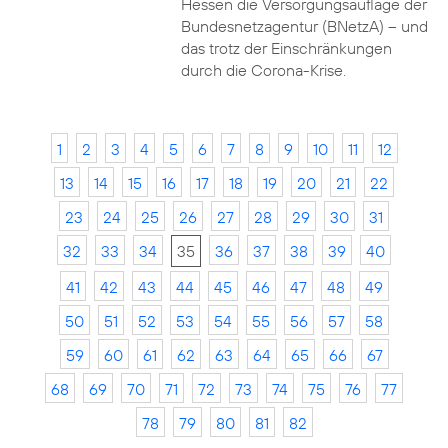
Hessen die Versorgungsauflage der
Bundesnetzagentur (BNetzA) – und
das trotz der Einschränkungen
durch die Corona-Krise.
1
2
3
4
5
6
7
8
9
10
11
12
13
14
15
16
17
18
19
20
21
22
23
24
25
26
27
28
29
30
31
32
33
34
35
36
37
38
39
40
41
42
43
44
45
46
47
48
49
50
51
52
53
54
55
56
57
58
59
60
61
62
63
64
65
66
67
68
69
70
71
72
73
74
75
76
77
78
79
80
81
82