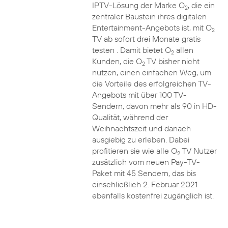
IPTV-Lösung der Marke O
, die ein
2
zentraler Baustein ihres digitalen
Entertainment-Angebots ist, mit O
2
TV ab sofort drei Monate gratis
testen . Damit bietet O
allen
2
Kunden, die O
TV bisher nicht
2
nutzen, einen einfachen Weg, um
die Vorteile des erfolgreichen TV-
Angebots mit über 100 TV-
Sendern, davon mehr als 90 in HD-
Qualität, während der
Weihnachtszeit und danach
ausgiebig zu erleben. Dabei
profitieren sie wie alle O
TV Nutzer
2
zusätzlich vom neuen Pay-TV-
Paket mit 45 Sendern, das bis
einschließlich 2. Februar 2021
ebenfalls kostenfrei zugänglich ist.