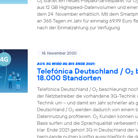
O
startet ein neues Prepaid-Jahrespaket für O
2
aus 12 GB Highspeed-Datenvolumen und einer A
dem 24. November erhältlich. Mit dem Smartp
an 365 Tagen im Jahr für einmalig 69,99 Euro fle
nach der Einmalzahlung zur Verfügung.
18. November 2020
AUS 3G WIRD 4G BIS ENDE 2021:
Telefónica Deutschland / O
b
2
18.000 Standorten
Telefónica Deutschland / O
beschleunigt noch
2
der Netzbetreiber die vorhandene 3G-Technik 
Technik um – und damit ein Jahr schneller als 
Deutschland / O
werden dadurch von einem bes
2
Datennutzung profitieren. O
Kunden können übe
2
Basis surfen und die Sprachqualität verbessert 
klar: Ende 2021 gehört 3G in Deutschland der
hierzulande nutzen künftig ausschließlich die