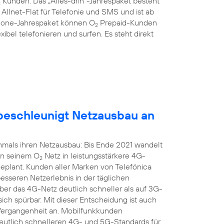
Kunden: Das „Alles-drin“-Jahrespaket besteht
2
llnet-Flat für Telefonie und SMS und ist ab
hone-Jahrespaket können O
Prepaid-Kunden
2
xibel telefonieren und surfen. Es steht direkt
eschleunigt Netzausbau an
mals ihren Netzausbau: Bis Ende 2021 wandelt
in seinem O
Netz in leistungsstärkere 4G-
2
geplant. Kunden aller Marken von Telefónica
seren Netzerlebnis in der täglichen
r das 4G-Netz deutlich schneller als auf 3G-
sich spürbar. Mit dieser Entscheidung ist auch
 Vergangenheit an. Mobilfunkkunden
 deutlich schnelleren 4G- und 5G-Standards für