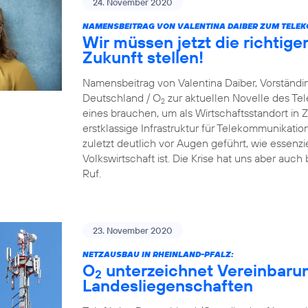
24. November 2020
NAMENSBEITRAG VON VALENTINA DAIBER ZUM TELE
Wir müssen jetzt die richtige
Zukunft stellen!
Namensbeitrag von Valentina Daiber, Vorständin
Deutschland / O
zur aktuellen Novelle des T
2
eines brauchen, um als Wirtschaftsstandort in Zu
erstklassige Infrastruktur für Telekommunikat
zuletzt deutlich vor Augen geführt, wie essenzie
Volkswirtschaft ist. Die Krise hat uns aber auch
Ruf.
23. November 2020
NETZAUSBAU IN RHEINLAND-PFALZ:
O
unterzeichnet Vereinbaru
2
Landesliegenschaften