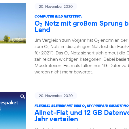
20. November 2020
COMPUTER BILD NETZTEST:
O
Netz mit großem Sprung b
2
Land
„Im Vergleich zum Vorjahr hat O
enorm an der L
2
zum O
Netz im diesjährigen Netztest der Fac
2
für 2021“). Das O
Netz sichert sich erneut die 
2
zahlreichen wichtigen Kategorien. Dabei basiert
Messkriterien. Erstmals fallen nur 4G-Datenv
werden nicht mehr bewertet.
20. November 2020
FLEXIBEL BLEIBEN MIT DEM O
MY PREPAID SMARTPHO
2
Allnet-Flat und 12 GB Daten
Jahr verteilen