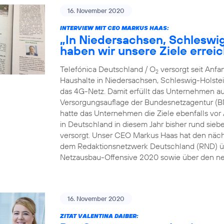
16. November 2020
INTERVIEW MIT CEO MARKUS HAAS:
„In Niedersachsen, Schleswi
haben wir unsere Ziele erreic
Telefónica Deutschland / O
versorgt seit Anf
2
Haushalte in Niedersachsen, Schleswig-Holste
das 4G-Netz. Damit erfüllt das Unternehmen au
Versorgungsauflage der Bundesnetzagentur (B
hatte das Unternehmen die Ziele ebenfalls vor A
in Deutschland in diesem Jahr bisher rund sie
versorgt. Unser CEO Markus Haas hat den näc
dem Redaktionsnetzwerk Deutschland (RND) üb
Netzausbau-Offensive 2020 sowie über den ne
16. November 2020
ZITAT VALENTINA DAIBER: