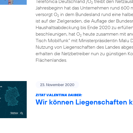
Telefónica Deutschland /O
treibt den Netzausb
2
Jahresbeginn hat das Unternehmen rund 600 n
versorgt O
in dem Bundesland rund eine halbe 
2
ist auf der Zielgeraden, die Auflage der Bunde
Haushaltsabdeckung bis Ende 2020 zu erfülle
beschleunigen, hat O
heute zusammen mit and
2
Tisch Mobilfunk“ mit Ministerpräsidentin Malu 
Nutzung von Liegenschaften des Landes abgesc
erhalten die Netzbetreiber nun zu günstigen Ko
Flächenlandes.
23. November 2020
ZITAT VALENTINA DAIBER:
Wir können Liegenschaften k