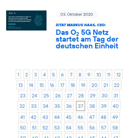
03. Oktober 2020
ZITAT MARKUS HAAS, CEO:
Das O
5G Netz
2
startet am Tag der
deutschen Einheit
1
2
3
4
5
6
7
8
9
10
11
12
13
14
15
16
17
18
19
20
21
22
23
24
25
26
27
28
29
30
31
32
33
34
35
36
37
38
39
40
41
42
43
44
45
46
47
48
49
50
51
52
53
54
55
56
57
58