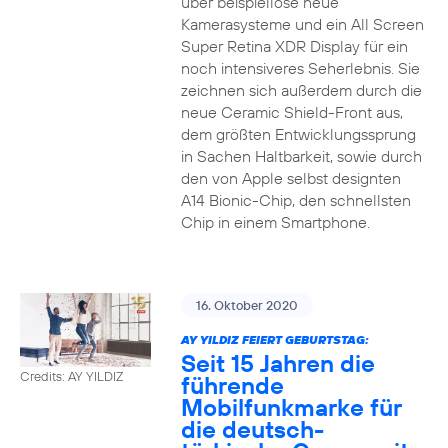
über beispiellose neue
Kamerasysteme und ein All Screen
Super Retina XDR Display für ein
noch intensiveres Seherlebnis. Sie
zeichnen sich außerdem durch die
neue Ceramic Shield-Front aus,
dem größten Entwicklungssprung
in Sachen Haltbarkeit, sowie durch
den von Apple selbst designten
A14 Bionic-Chip, den schnellsten
Chip in einem Smartphone.
16. Oktober 2020
AY YILDIZ FEIERT GEBURTSTAG:
Seit 15 Jahren die
Credits: AY YILDIZ
führende
Mobilfunkmarke für
die deutsch-