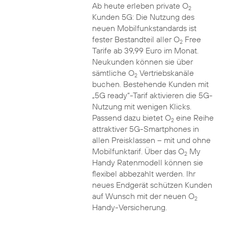
Ab heute erleben private O
2
Kunden 5G: Die Nutzung des
neuen Mobilfunkstandards ist
fester Bestandteil aller O
Free
2
Tarife ab 39,99 Euro im Monat.
Neukunden können sie über
sämtliche O
Vertriebskanäle
2
buchen. Bestehende Kunden mit
„5G ready“-Tarif aktivieren die 5G-
Nutzung mit wenigen Klicks.
Passend dazu bietet O
eine Reihe
2
attraktiver 5G-Smartphones in
allen Preisklassen – mit und ohne
Mobilfunktarif. Über das O
My
2
Handy Ratenmodell können sie
flexibel abbezahlt werden. Ihr
neues Endgerät schützen Kunden
auf Wunsch mit der neuen O
2
Handy-Versicherung.