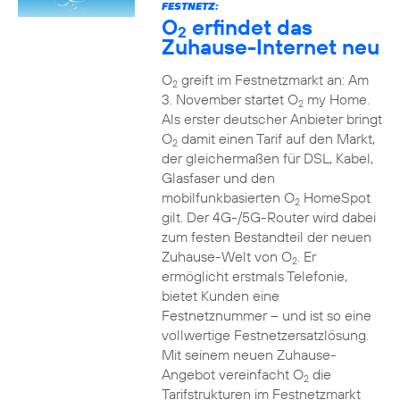
FESTNETZ:
O
erfindet das
2
Zuhause-Internet neu
O
greift im Festnetzmarkt an: Am
2
3. November startet O
my Home.
2
Als erster deutscher Anbieter bringt
O
damit einen Tarif auf den Markt,
2
der gleichermaßen für DSL, Kabel,
Glasfaser und den
mobilfunkbasierten O
HomeSpot
2
gilt. Der 4G-/5G-Router wird dabei
zum festen Bestandteil der neuen
Zuhause-Welt von O
. Er
2
ermöglicht erstmals Telefonie,
bietet Kunden eine
Festnetznummer – und ist so eine
vollwertige Festnetzersatzlösung.
Mit seinem neuen Zuhause-
Angebot vereinfacht O
die
2
Tarifstrukturen im Festnetzmarkt