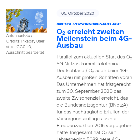
05. Oktober 2020
BNETZA-VERSORGUNGSAUFLAGE:
O
erreicht zweiten
2
Antennenfoto /
Meilenstein beim 4G-
Credits: Pixabay User
Ausbau
stux
|
CC0 1.0,
Ausschnitt bearbeitet
Parallel zum aktuellen Start des O
2
5G Netzes kommt Telefónica
Deutschland / O
auch beim 4G-
2
Ausbau mit großen Schritten voran.
Das Unternehmen hat fristgerecht
zum 30. September 2020 das
zweite Zwischenziel erreicht, das
die Bundesnetzagentur (BNetzA)
für das nachträgliche Erfüllen der
Versorgungsauflage aus der
Frequenzauktion 2015 vorgegeben
hatte. Insgesamt hat O
seit
2
Jahresbeginn 5089 neue 4G-