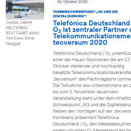
26. Oktober 2020
THEMENSCHWERPUNKT „5G UND DIE
DIGITALISIERUNG“:
Telefónica Deutschland
Credits: LABOR
O
ist zentraler Partner 
WELTENBAU
2
STUTTGART, editor:
Telekommunikationsme
Tom Exner, Elmar
tecversum 2020
Gauggel
Telefónica Deutschland / O
unterstütz
2
einer der Haupt-Sponsoren die am 27.
Oktober startende und hochkarätig
besetzte Telekommunikationsveransta
„tecversum“ des Fachmagazins connec
Die Teilnahme des Unternehmens an 
bis zum 2. November dauernden
Veranstaltung steht unter dem inhaltl
Schwerpunkt „5G und die Digitalisieru
Neben den Vorträgen auf der „tecver
Konferenz präsentiert Telefónica
Deutschland / O
den Messebesucher
2
einem virtuellen O
Messestand ein br