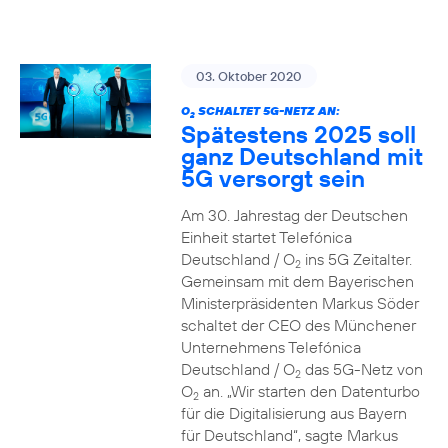
03. Oktober 2020
O
SCHALTET 5G-NETZ AN:
2
Spätestens 2025 soll
ganz Deutschland mit
5G versorgt sein
Am 30. Jahrestag der Deutschen
Einheit startet Telefónica
Deutschland / O
ins 5G Zeitalter.
2
Gemeinsam mit dem Bayerischen
Ministerpräsidenten Markus Söder
schaltet der CEO des Münchener
Unternehmens Telefónica
Deutschland / O
das 5G-Netz von
2
O
an. „Wir starten den Datenturbo
2
für die Digitalisierung aus Bayern
für Deutschland“, sagte Markus