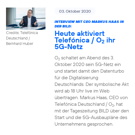
03. Oktober 2020
INTERVIEW MIT CEO MARKUS HAAS IN
DER BILD:
Heute aktiviert
Credits: Telefónica
Telefónica / O
ihr
Deutschland /
2
Bernhard Huber
5G-Netz
O
schaltet am Abend des 3.
2
Oktober 2020 sein 5G-Netz ein
und startet damit den Datenturbo
für die Digitalisierung
Deutschlands. Der symbolische Akt
wird ab 18 Uhr live im Web
übertragen. Markus Haas, CEO von
Telefónica Deutschland / O
, hat
2
mit der Tageszeitung BILD über den
Start und die 5G-Ausbaupläne des
Unternehmens gesprochen.