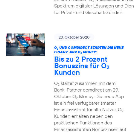
2
Spektrum digitaler Lösungen und Dien
für Privat- und Geschäftskunden.
23. Oktober 2020
O
UND COMDIRECT STARTEN DIE NEUE
2
FINANZ-APP O
MONEY:
2
Bis zu 2 Prozent
Bonuszins für O
2
Kunden
O
startet zusammen mit dem
2
Bank-Partner comdirect am 29.
Oktober O
Money. Die neue App
2
ist ein frei verfügbarer smarter
Finanzassistent für alle Nutzer. O
2
Kunden erhalten neben den
praktischen Funktionen des
Finanzassistenten Bonuszinsen auf