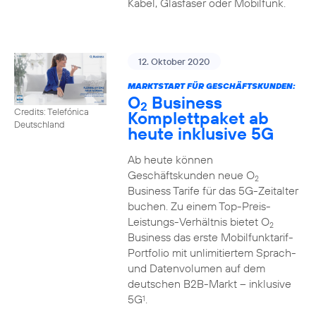
Kabel, Glasfaser oder Mobilfunk.
12. Oktober 2020
MARKTSTART FÜR GESCHÄFTSKUNDEN:
O
Business
2
Credits: Telefónica
Komplettpaket ab
Deutschland
heute inklusive 5G
Ab heute können
Geschäftskunden neue O
2
Business Tarife für das 5G-Zeitalter
buchen. Zu einem Top-Preis-
Leistungs-Verhältnis bietet O
2
Business das erste Mobilfunktarif-
Portfolio mit unlimitiertem Sprach-
und Datenvolumen auf dem
deutschen B2B-Markt – inklusive
5G
.
1