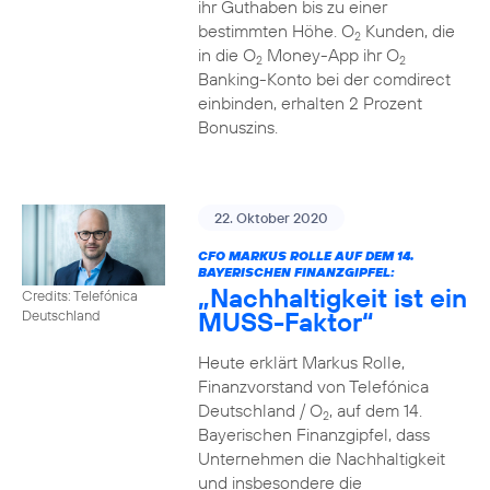
ihr Guthaben bis zu einer
bestimmten Höhe. O
Kunden, die
2
in die O
Money-App ihr O
2
2
Banking-Konto bei der comdirect
einbinden, erhalten 2 Prozent
Bonuszins.
22. Oktober 2020
CFO MARKUS ROLLE AUF DEM 14.
BAYERISCHEN FINANZGIPFEL:
„Nachhaltigkeit ist ein
Credits: Telefónica
MUSS-Faktor“
Deutschland
Heute erklärt Markus Rolle,
Finanzvorstand von Telefónica
Deutschland / O
, auf dem 14.
2
Bayerischen Finanzgipfel, dass
Unternehmen die Nachhaltigkeit
und insbesondere die