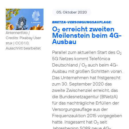
05. Oktober 2020
BNETZA-VERSORGUNGSAUFLAGE:
O
erreicht zweiten
2
Antennenfoto /
Meilenstein beim 4G-
Credits: Pixabay User
Ausbau
stux
|
CC0 1.0,
Ausschnitt bearbeitet
Parallel zum aktuellen Start des O
2
5G Netzes kommt Telefónica
Deutschland / O
auch beim 4G-
2
Ausbau mit großen Schritten voran.
Das Unternehmen hat fristgerecht
zum 30. September 2020 das
zweite Zwischenziel erreicht, das
die Bundesnetzagentur (BNetzA)
für das nachträgliche Erfüllen der
Versorgungsauflage aus der
Frequenzauktion 2015 vorgegeben
hatte. Insgesamt hat O
seit
2
Jahresbeginn 5089 neue 4G-