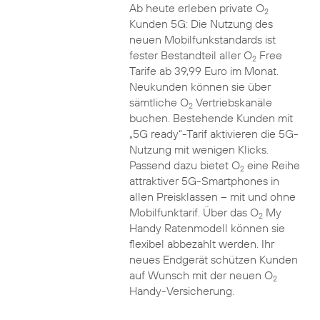
Ab heute erleben private O
2
Kunden 5G: Die Nutzung des
neuen Mobilfunkstandards ist
fester Bestandteil aller O
Free
2
Tarife ab 39,99 Euro im Monat.
Neukunden können sie über
sämtliche O
Vertriebskanäle
2
buchen. Bestehende Kunden mit
„5G ready“-Tarif aktivieren die 5G-
Nutzung mit wenigen Klicks.
Passend dazu bietet O
eine Reihe
2
attraktiver 5G-Smartphones in
allen Preisklassen – mit und ohne
Mobilfunktarif. Über das O
My
2
Handy Ratenmodell können sie
flexibel abbezahlt werden. Ihr
neues Endgerät schützen Kunden
auf Wunsch mit der neuen O
2
Handy-Versicherung.