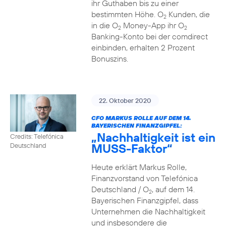
ihr Guthaben bis zu einer
bestimmten Höhe. O
Kunden, die
2
in die O
Money-App ihr O
2
2
Banking-Konto bei der comdirect
einbinden, erhalten 2 Prozent
Bonuszins.
22. Oktober 2020
CFO MARKUS ROLLE AUF DEM 14.
BAYERISCHEN FINANZGIPFEL:
„Nachhaltigkeit ist ein
Credits: Telefónica
MUSS-Faktor“
Deutschland
Heute erklärt Markus Rolle,
Finanzvorstand von Telefónica
Deutschland / O
, auf dem 14.
2
Bayerischen Finanzgipfel, dass
Unternehmen die Nachhaltigkeit
und insbesondere die