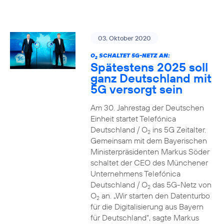
03. Oktober 2020
O
SCHALTET 5G-NETZ AN:
2
Spätestens 2025 soll
ganz Deutschland mit
5G versorgt sein
Am 30. Jahrestag der Deutschen
Einheit startet Telefónica
Deutschland / O
ins 5G Zeitalter.
2
Gemeinsam mit dem Bayerischen
Ministerpräsidenten Markus Söder
schaltet der CEO des Münchener
Unternehmens Telefónica
Deutschland / O
das 5G-Netz von
2
O
an. „Wir starten den Datenturbo
2
für die Digitalisierung aus Bayern
für Deutschland“, sagte Markus