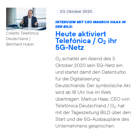
03. Oktober 2020
INTERVIEW MIT CEO MARKUS HAAS IN
DER BILD:
Heute aktiviert
Credits: Telefónica
Telefónica / O
ihr
Deutschland /
2
Bernhard Huber
5G-Netz
O
schaltet am Abend des 3.
2
Oktober 2020 sein 5G-Netz ein
und startet damit den Datenturbo
für die Digitalisierung
Deutschlands. Der symbolische Akt
wird ab 18 Uhr live im Web
übertragen. Markus Haas, CEO von
Telefónica Deutschland / O
, hat
2
mit der Tageszeitung BILD über den
Start und die 5G-Ausbaupläne des
Unternehmens gesprochen.