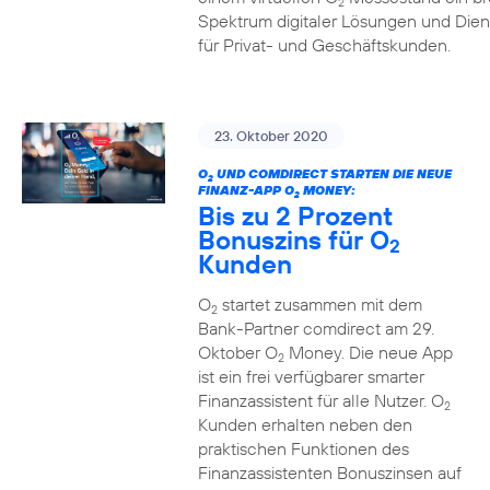
2
Spektrum digitaler Lösungen und Dien
für Privat- und Geschäftskunden.
23. Oktober 2020
O
UND COMDIRECT STARTEN DIE NEUE
2
FINANZ-APP O
MONEY:
2
Bis zu 2 Prozent
Bonuszins für O
2
Kunden
O
startet zusammen mit dem
2
Bank-Partner comdirect am 29.
Oktober O
Money. Die neue App
2
ist ein frei verfügbarer smarter
Finanzassistent für alle Nutzer. O
2
Kunden erhalten neben den
praktischen Funktionen des
Finanzassistenten Bonuszinsen auf