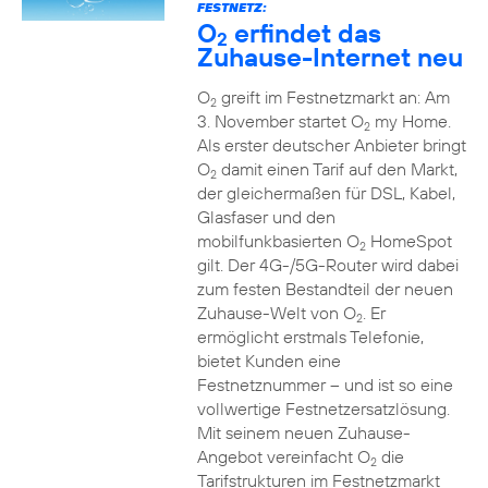
FESTNETZ:
O
erfindet das
2
Zuhause-Internet neu
O
greift im Festnetzmarkt an: Am
2
3. November startet O
my Home.
2
Als erster deutscher Anbieter bringt
O
damit einen Tarif auf den Markt,
2
der gleichermaßen für DSL, Kabel,
Glasfaser und den
mobilfunkbasierten O
HomeSpot
2
gilt. Der 4G-/5G-Router wird dabei
zum festen Bestandteil der neuen
Zuhause-Welt von O
. Er
2
ermöglicht erstmals Telefonie,
bietet Kunden eine
Festnetznummer – und ist so eine
vollwertige Festnetzersatzlösung.
Mit seinem neuen Zuhause-
Angebot vereinfacht O
die
2
Tarifstrukturen im Festnetzmarkt