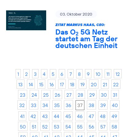
03. Oktober 2020
ZITAT MARKUS HAAS, CEO:
Das O
5G Netz
2
startet am Tag der
deutschen Einheit
1
2
3
4
5
6
7
8
9
10
11
12
13
14
15
16
17
18
19
20
21
22
23
24
25
26
27
28
29
30
31
32
33
34
35
36
37
38
39
40
41
42
43
44
45
46
47
48
49
50
51
52
53
54
55
56
57
58