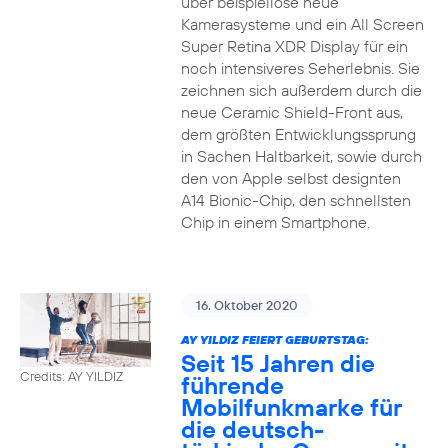
über beispiellose neue
Kamerasysteme und ein All Screen
Super Retina XDR Display für ein
noch intensiveres Seherlebnis. Sie
zeichnen sich außerdem durch die
neue Ceramic Shield-Front aus,
dem größten Entwicklungssprung
in Sachen Haltbarkeit, sowie durch
den von Apple selbst designten
A14 Bionic-Chip, den schnellsten
Chip in einem Smartphone.
16. Oktober 2020
AY YILDIZ FEIERT GEBURTSTAG:
Seit 15 Jahren die
Credits: AY YILDIZ
führende
Mobilfunkmarke für
die deutsch-