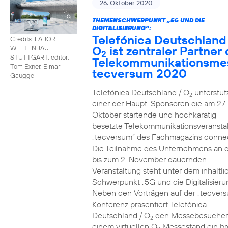
26. Oktober 2020
THEMENSCHWERPUNKT „5G UND DIE
DIGITALISIERUNG“:
Telefónica Deutschland
Credits: LABOR
O
ist zentraler Partner 
WELTENBAU
2
STUTTGART, editor:
Telekommunikationsme
Tom Exner, Elmar
tecversum 2020
Gauggel
Telefónica Deutschland / O
unterstütz
2
einer der Haupt-Sponsoren die am 27.
Oktober startende und hochkarätig
besetzte Telekommunikationsveransta
„tecversum“ des Fachmagazins connec
Die Teilnahme des Unternehmens an 
bis zum 2. November dauernden
Veranstaltung steht unter dem inhaltl
Schwerpunkt „5G und die Digitalisieru
Neben den Vorträgen auf der „tecver
Konferenz präsentiert Telefónica
Deutschland / O
den Messebesucher
2
einem virtuellen O
Messestand ein br