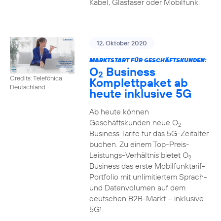
Kabel, Glasfaser oder Mobilfunk.
12. Oktober 2020
MARKTSTART FÜR GESCHÄFTSKUNDEN:
O
Business
2
Credits: Telefónica
Komplettpaket ab
Deutschland
heute inklusive 5G
Ab heute können
Geschäftskunden neue O
2
Business Tarife für das 5G-Zeitalter
buchen. Zu einem Top-Preis-
Leistungs-Verhältnis bietet O
2
Business das erste Mobilfunktarif-
Portfolio mit unlimitiertem Sprach-
und Datenvolumen auf dem
deutschen B2B-Markt – inklusive
5G
.
1