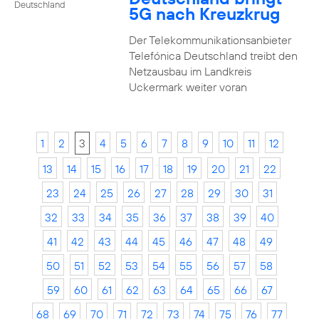
Deutschland
5G nach Kreuzkrug
Der Telekommunikationsanbieter
Telefónica Deutschland treibt den
Netzausbau im Landkreis
Uckermark weiter voran
1
2
3
4
5
6
7
8
9
10
11
12
13
14
15
16
17
18
19
20
21
22
23
24
25
26
27
28
29
30
31
32
33
34
35
36
37
38
39
40
41
42
43
44
45
46
47
48
49
50
51
52
53
54
55
56
57
58
59
60
61
62
63
64
65
66
67
68
69
70
71
72
73
74
75
76
77