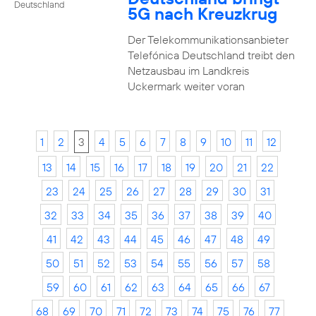
Deutschland
5G nach Kreuzkrug
Der Telekommunikationsanbieter
Telefónica Deutschland treibt den
Netzausbau im Landkreis
Uckermark weiter voran
1
2
3
4
5
6
7
8
9
10
11
12
13
14
15
16
17
18
19
20
21
22
23
24
25
26
27
28
29
30
31
32
33
34
35
36
37
38
39
40
41
42
43
44
45
46
47
48
49
50
51
52
53
54
55
56
57
58
59
60
61
62
63
64
65
66
67
68
69
70
71
72
73
74
75
76
77