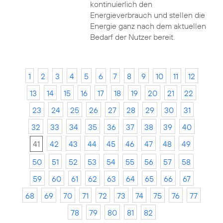
kontinuierlich den
Energieverbrauch und stellen die
Energie ganz nach dem aktuellen
Bedarf der Nutzer bereit.
1
2
3
4
5
6
7
8
9
10
11
12
13
14
15
16
17
18
19
20
21
22
23
24
25
26
27
28
29
30
31
32
33
34
35
36
37
38
39
40
41
42
43
44
45
46
47
48
49
50
51
52
53
54
55
56
57
58
59
60
61
62
63
64
65
66
67
68
69
70
71
72
73
74
75
76
77
78
79
80
81
82