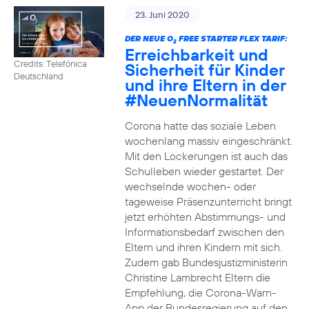
23. Juni 2020
DER NEUE O
FREE STARTER FLEX TARIF:
2
Erreichbarkeit und
Credits: Telefónica
Sicherheit für Kinder
Deutschland
und ihre Eltern in der
#NeuenNormalität
Corona hatte das soziale Leben
wochenlang massiv eingeschränkt.
Mit den Lockerungen ist auch das
Schulleben wieder gestartet. Der
wechselnde wochen- oder
tageweise Präsenzunterricht bringt
jetzt erhöhten Abstimmungs- und
Informationsbedarf zwischen den
Eltern und ihren Kindern mit sich.
Zudem gab Bundesjustizministerin
Christine Lambrecht Eltern die
Empfehlung, die Corona-Warn-
App der Bundesregierung auf den