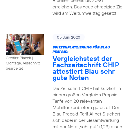
Brasilien bereits bis 2030
erreichen. Das neue ehrgeizige Ziel
wird am Weltumwelttag gesetzt.
05. Juni 2020
SPITZENPLATZIERUNG FÜR BLAU
PREPAID:
Vergleichstest der
Credits: Placeit
|
Fachzeitschrift CHIP
Montage, Ausschnitt
bearbeitet
attestiert Blau sehr
gute Noten
Die Zeitschrift CHIP hat kürzlich in
einem großen Vergleich Prepaid-
Tarife von 20 relevanten
Mobilfunkanbietern getestet. Der
Blau Prepaid-Tarif Allnet S sichert
sich dabei in der Gesamtwertung
mit der Note „sehr gut“ (1,29) einen