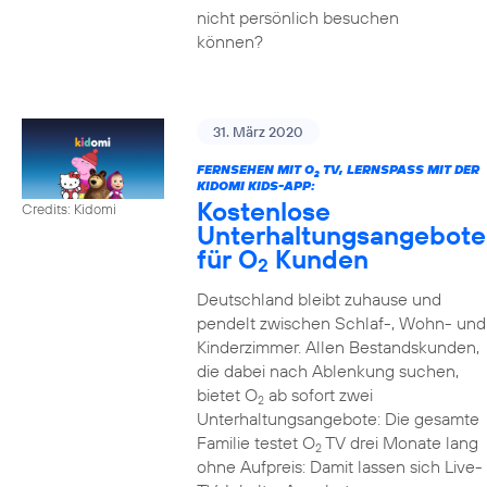
nicht persönlich besuchen
können?
31. März 2020
FERNSEHEN MIT O
TV, LERNSPASS MIT DER K
2
IDOMI KIDS-APP:
Kostenlose
Credits: Kidomi
Unterhaltungsangebote
für O
Kunden
2
Deutschland bleibt zuhause und
pendelt zwischen Schlaf-, Wohn- und
Kinderzimmer. Allen Bestandskunden,
die dabei nach Ablenkung suchen,
bietet O
ab sofort zwei
2
Unterhaltungsangebote: Die gesamte
Familie testet O
TV drei Monate lang
2
ohne Aufpreis: Damit lassen sich Live-