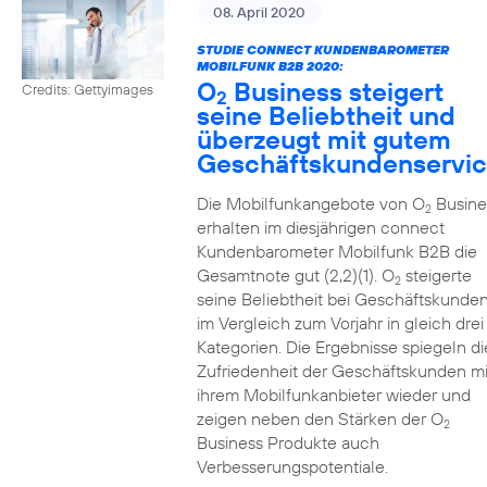
08. April 2020
STUDIE CONNECT KUNDENBAROMETER
MOBILFUNK B2B 2020:
O
Business steigert
Credits: Gettyimages
2
seine Beliebtheit und
überzeugt mit gutem
Geschäftskundenservi
Die Mobilfunkangebote von O
Busine
2
erhalten im diesjährigen connect
Kundenbarometer Mobilfunk B2B die
Gesamtnote gut (2,2)(1). O
steigerte
2
seine Beliebtheit bei Geschäftskunde
im Vergleich zum Vorjahr in gleich drei
Kategorien. Die Ergebnisse spiegeln di
Zufriedenheit der Geschäftskunden mi
ihrem Mobilfunkanbieter wieder und
zeigen neben den Stärken der O
2
Business Produkte auch
Verbesserungspotentiale.