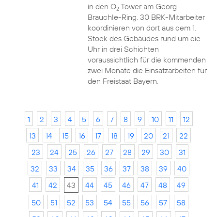
in den O
Tower am Georg-
2
Brauchle-Ring. 30 BRK-Mitarbeiter
koordinieren von dort aus dem 1.
Stock des Gebäudes rund um die
Uhr in drei Schichten
voraussichtlich für die kommenden
zwei Monate die Einsatzarbeiten für
den Freistaat Bayern.
1
2
3
4
5
6
7
8
9
10
11
12
13
14
15
16
17
18
19
20
21
22
23
24
25
26
27
28
29
30
31
32
33
34
35
36
37
38
39
40
41
42
43
44
45
46
47
48
49
50
51
52
53
54
55
56
57
58