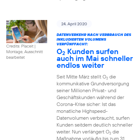
24. April 2020
DATENVERKEHR NACH VERBRAUCH DES
INKLUDIERTEN VOLUMENS
VERFÜNFFACHT:
Credits: Placeit
|
O
Kunden surfen
Montage, Ausschnitt
2
auch im Mai schneller
bearbeitet
endlos weiter
Seit Mitte März stellt O
die
2
kommunikative Grundversorgung
seiner Millionen Privat- und
Geschäftskunden während der
Corona-Krise sicher: Ist das
monatliche Highspeed-
Datenvolumen verbraucht, surfen
Kunden seitdem deutlich schneller
weiter. Nun verlängert O
die
2
Maßnahme vorläufig bis zum 31.