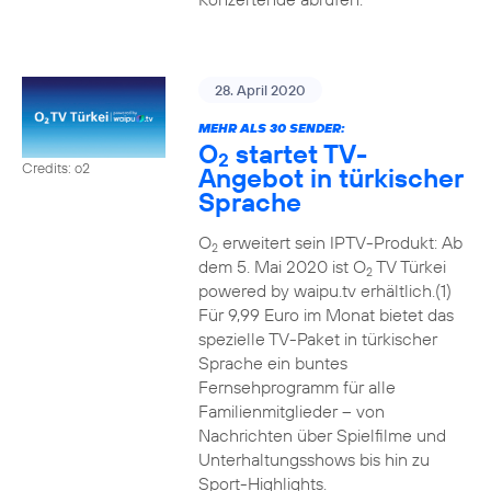
28. April 2020
MEHR ALS 30 SENDER:
O
startet TV-
2
Credits: o2
Angebot in türkischer
Sprache
O
erweitert sein IPTV-Produkt: Ab
2
dem 5. Mai 2020 ist O
TV Türkei
2
powered by waipu.tv erhältlich.(1)
Für 9,99 Euro im Monat bietet das
spezielle TV-Paket in türkischer
Sprache ein buntes
Fernsehprogramm für alle
Familienmitglieder – von
Nachrichten über Spielfilme und
Unterhaltungsshows bis hin zu
Sport-Highlights.