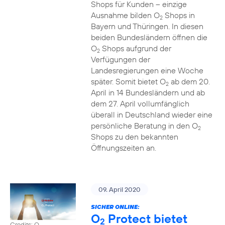
Shops für Kunden – einzige
Ausnahme bilden O
Shops in
2
Bayern und Thüringen. In diesen
beiden Bundesländern öffnen die
O
Shops aufgrund der
2
Verfügungen der
Landesregierungen eine Woche
später. Somit bietet O
ab dem 20.
2
April in 14 Bundesländern und ab
dem 27. April vollumfänglich
überall in Deutschland wieder eine
persönliche Beratung in den O
2
Shops zu den bekannten
Öffnungszeiten an.
09. April 2020
SICHER ONLINE:
O
Protect bietet
2
Credits: O